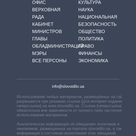
ОФИС
КУЛЬТУРА
ВЕРХОВНАЯ
НАУКА
РАДА
НАЦИОНАЛЬНАЯ
КАБИНЕТ
БЕЗОПАСНОСТЬ
МИНИСТРОВ
ОБЩЕСТВО
ГЛАВЫ
ПОЛИТИКА
ОБЛАДМИНИСТРАЦИЙ
ПРАВО
МЭРЫ
ФИНАНСЫ
ВСЕ ПЕРСОНЫ
ЭКОНОМИКА
info@slovoidilo.ua
Использование любых материалов, размещённых на сайте,
разрешается при указании ссылки (для интернет-изданий —
гиперссылки) на www.slovoidilo.ua. Ссылка (гиперссылка)
обязательна вне зависимости от полного либо частичного
использования материалов.
Аналитическая информация об обещаниях политиков и
чиновников, размещенных на портале slovoidilo.ua, а также
информация о состоянии выполнения этих обещаний,