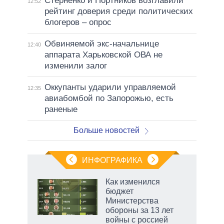
Стерненко и Портников возглавили
12:52
рейтинг доверия среди политических
блогеров – опрос
Обвиняемой экс-начальнице
12:40
аппарата Харьковской ОВА не
изменили залог
Оккупанты ударили управляемой
12:35
авиабомбой по Запорожью, есть
раненые
Больше новостей
ИНФОГРАФИКА
Как изменился
бюджет
Министерства
обороны за 13 лет
войны с россией