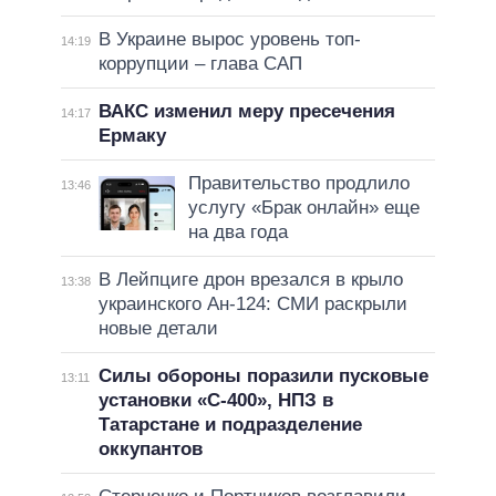
В Украине вырос уровень топ-
14:19
коррупции – глава САП
ВАКС изменил меру пресечения
14:17
Ермаку
Правительство продлило
13:46
услугу «Брак онлайн» еще
на два года
В Лейпциге дрон врезался в крыло
13:38
украинского Ан-124: СМИ раскрыли
новые детали
Силы обороны поразили пусковые
13:11
установки «С-400», НПЗ в
Татарстане и подразделение
оккупантов