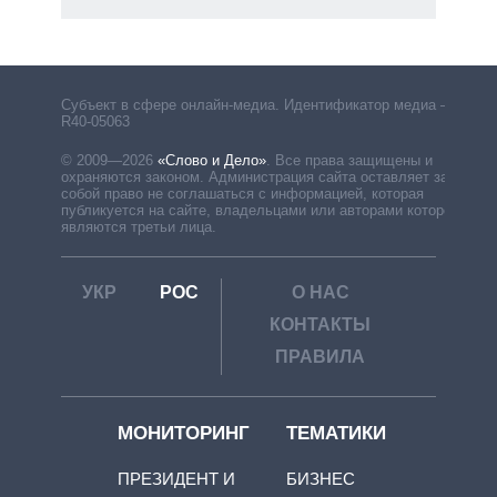
Субъект в сфере онлайн-медиа. Идентификатор медиа –
R40-05063
© 2009—2026
«Слово и Дело»
.
Все права защищены и
охраняются законом. Администрация сайта оставляет за
собой право не соглашаться с информацией, которая
публикуется на сайте, владельцами или авторами которой
являются третьи лица.
УКР
РОС
О НАС
КОНТАКТЫ
ПРАВИЛА
МОНИТОРИНГ
ТЕМАТИКИ
ПРЕЗИДЕНТ И
БИЗНЕС