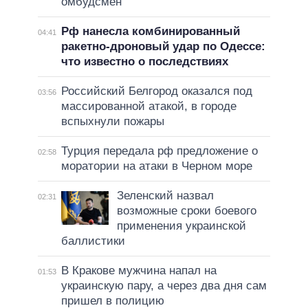
омбудсмен
Рф нанесла комбинированный
04:41
ракетно-дроновый удар по Одессе:
что известно о последствиях
Российский Белгород оказался под
03:56
массированной атакой, в городе
вспыхнули пожары
Турция передала рф предложение о
02:58
моратории на атаки в Черном море
Зеленский назвал
02:31
возможные сроки боевого
применения украинской
баллистики
В Кракове мужчина напал на
01:53
украинскую пару, а через два дня сам
пришел в полицию