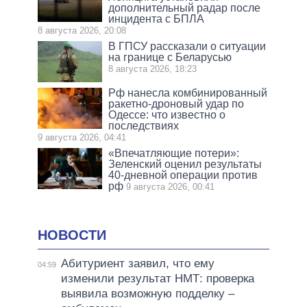
дополнительный радар после
инцидента с БПЛА
8 августа 2026, 20:08
В ГПСУ рассказали о ситуации
на границе с Беларусью
8 августа 2026, 18:23
Рф нанесла комбинированный
ракетно-дроновый удар по
Одессе: что известно о
последствиях
9 августа 2026, 04:41
«Впечатляющие потери»:
Зеленский оценил результаты
40-дневной операции против
рф
9 августа 2026, 00:41
НОВОСТИ
Абитуриент заявил, что ему
04:59
изменили результат НМТ: проверка
выявила возможную подделку –