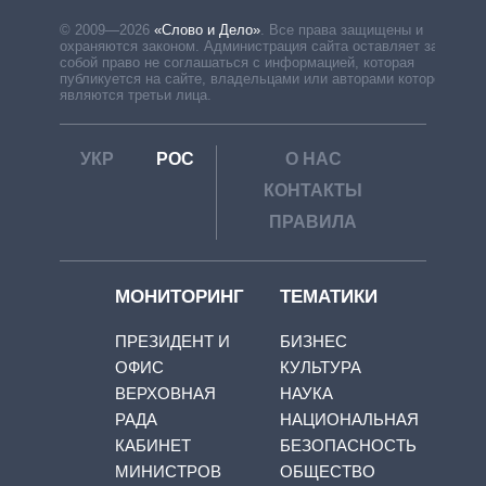
© 2009—2026
«Слово и Дело»
.
Все права защищены и
охраняются законом. Администрация сайта оставляет за
собой право не соглашаться с информацией, которая
публикуется на сайте, владельцами или авторами которой
являются третьи лица.
УКР
РОС
О НАС
КОНТАКТЫ
ПРАВИЛА
МОНИТОРИНГ
ТЕМАТИКИ
ПРЕЗИДЕНТ И
БИЗНЕС
ОФИС
КУЛЬТУРА
ВЕРХОВНАЯ
НАУКА
РАДА
НАЦИОНАЛЬНАЯ
КАБИНЕТ
БЕЗОПАСНОСТЬ
МИНИСТРОВ
ОБЩЕСТВО