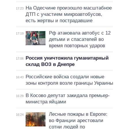
На Одесчине произошло масштабное
17:23
ДТП с участием микроавтобусов,
есть жертвы и пострадавшие
Рф атаковала автобус с 12
17:19
детьми и спасателей во
время повторных ударов
Россия уничтожила гуманитарный
17:06
склад ВОЗ в Днепре
Российские войска создали новые
16:43
зоны контроля возле границы Украины
В Косово депутат закидала премьер-
16:29
министра яйцами
Лесные пожары в Европе:
16:24
во Франции арестовали
сотни людей по