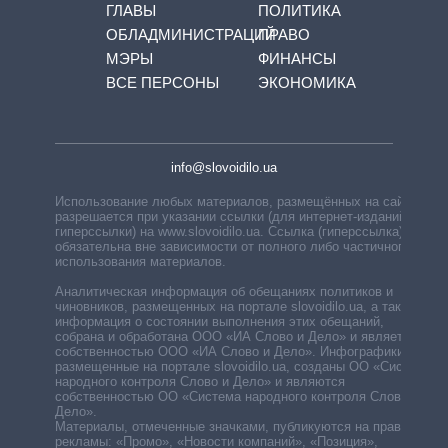
ГЛАВЫ
ПОЛИТИКА
ОБЛАДМИНИСТРАЦИЙ
ПРАВО
МЭРЫ
ФИНАНСЫ
ВСЕ ПЕРСОНЫ
ЭКОНОМИКА
info@slovoidilo.ua
Использование любых материалов, размещённых на сайте,
разрешается при указании ссылки (для интернет-изданий —
гиперссылки) на www.slovoidilo.ua. Ссылка (гиперссылка)
обязательна вне зависимости от полного либо частичного
использования материалов.
Аналитическая информация об обещаниях политиков и
чиновников, размещенных на портале slovoidilo.ua, а также
информация о состоянии выполнения этих обещаний,
собрана и обработана ООО «ИА Слово и Дело» и является
собственностью ООО «ИА Слово и Дело». Инфографики,
размещенные на портале slovoidilo.ua, созданы ОО «Система
народного контроля Слово и Дело» и являются
собственностью ОО «Система народного контроля Слово и
Дело».
Материалы, отмеченные значками, публикуются на правах
рекламы: «Промо», «Новости компаний», «Позиция»,