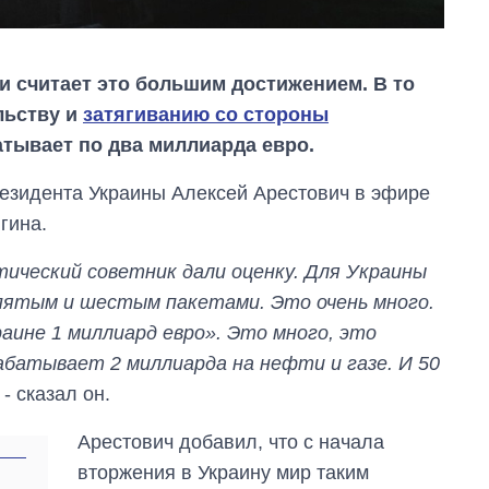
и считает это большим достижением. В то
льству и
затягиванию со стороны
тывает по два миллиарда евро.
резидента Украины Алексей Арестович в эфире
гина.
тический советник дали оценку. Для Украины
пятым и шестым пакетами. Это очень много.
аине 1 миллиард евро». Это много, это
рабатывает 2 миллиарда на нефти и газе. И 50
- сказал он.
Как выросли
тарифы на
холодную воду в
Арестович добавил, что с начала
городах Украины
вторжения в Украину мир таким
на начало августа