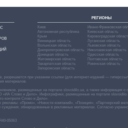
РЕГИОНЫ
Киев
Ивано-Франковская об
ИС
Автономная республика
Киевская область
Крым
Кировоградская област
РОВ
Винницкая область
Луганская область
Волынская область
Львовская область
ЦИЙ
Днепропетровская область
Николаевская область
Донецкая область
Одесская область
Житомирская область
Полтавская область
Закарпатская область
Ровенская область
Запорожская область
 разрешается при указании ссылки (для интернет-изданий — гиперссылки
ния материалов.
овников, размещенных на портале slovoidilo.ua, а также информация о 
«ИА Слово и Дело». Инфографики, размещенные на портале slovoidilo.
о контроля Слово и Дело».
х рекламы: «Промо», «Новости компаний», «Позиция», «Партнерский мат
е суждения, обнародованные в рекламных материалах. Согласно украин
R40-05063