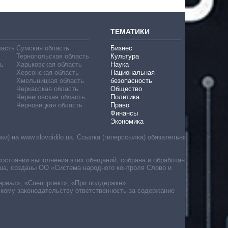
ТЕМАТИКИ
ласть
Сумская область
Бизнес
Тернопольская область
Культура
ь
Харьковская область
Наука
Херсонская область
Национальная
Хмельницкая область
безопасность
Черкасская область
Общество
Черниговская область
Политика
Черновицкая область
Право
Финансы
Экономика
) на www.slovoidilo.ua. Ссылка (гиперссылка) обязательна
состоянии выполнения этих обещаний, собрана и обработана
ua, созданы ОО «Система народного контроля Слово и
ериал», «Спецпроект», «При поддержке».
скому законодательству ответственность за содержание