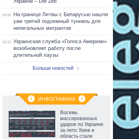
Украине – Die Zeit
На границе Литвы с Беларусью нашли
00:58
уже третий подземный туннель для
нелегальных мигрантов
Украинская служба «Голоса Америки»
00:26
возобновляет работу после
длительной паузы
Больше новостей
ИНФОГРАФИКА
Восемь
массированных
ударов по Украине
за лето: Киев и
область стали