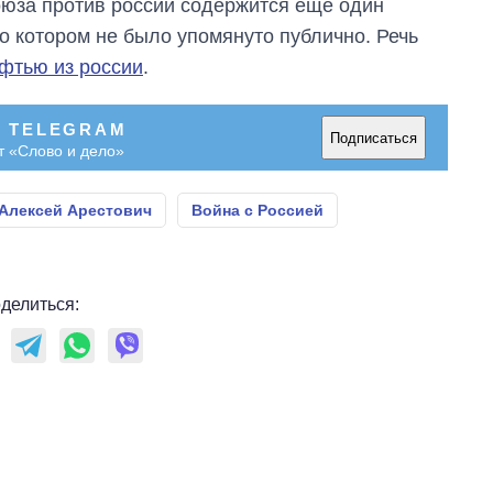
оюза против россии содержится еще один
 о котором не было упомянуто публично. Речь
ефтью из россии
.
В TELEGRAM
Подписаться
т «Слово и дело»
Алексей Арестович
Война с Россией
делиться: