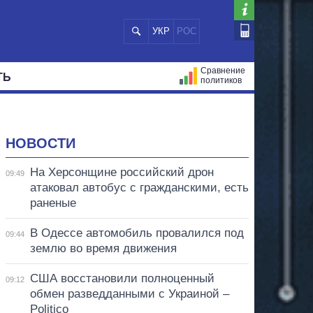
УКР
РОС
Сравнение
ТЬ
политиков
СТРАЦИЙ
МЭРЫ
ВСЕ ПЕРСОНЫ
НОВОСТИ
На Херсонщине российский дрон
09:49
атаковал автобус с гражданскими, есть
раненые
В Одессе автомобиль провалился под
09:44
землю во время движения
США восстановили полноценный
09:12
обмен разведданными с Украиной –
Politico