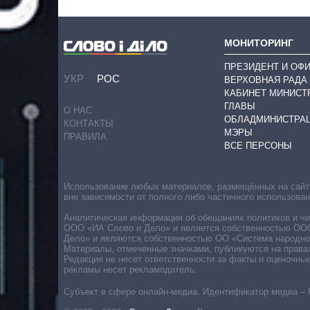
МОНИТОРИНГ
ПРЕЗИДЕНТ И ОФ
УКР
РОС
ВЕРХОВНАЯ РАДА
КАБИНЕТ МИНИСТ
ГЛАВЫ
О НАС
ОБЛАДМИНИСТРА
КОНТАКТЫ
МЭРЫ
ПРАВИЛА
ВСЕ ПЕРСОНЫ
Использование любых материалов, размещённых на сайте,
вне зависимости от полного либо частичного использова
Аналитическая информация об обещаниях политиков и чин
ООО «ИА Слово и Дело» и является собственностью ООО 
Дело» и являются собственностью ОО «Система народног
Материалы, отмеченные значками, публикуются на права
Редакция не несет ответственности за факты и оценочны
рекламы несет рекламодатель.
Субъект в сфере онлайн-медиа. Идентификатор медиа – 