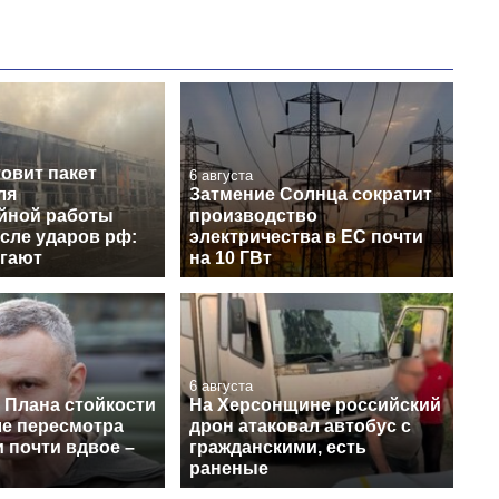
овит пакет
6 августа
ля
Затмение Солнца сократит
йной работы
производство
сле ударов рф:
электричества в ЕС почти
агают
на 10 ГВт
6 августа
 Плана стойкости
На Херсонщине российский
ле пересмотра
дрон атаковал автобус с
 почти вдвое –
гражданскими, есть
раненые