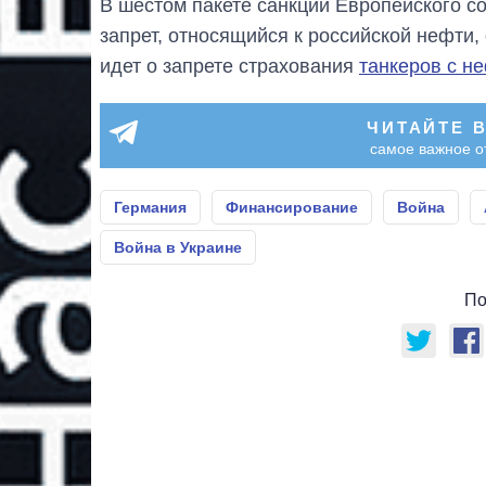
В шестом пакете санкций Европейского с
запрет, относящийся к российской нефти,
идет о запрете страхования
танкеров с н
ЧИТАЙТЕ 
самое важное о
Германия
Финансирование
Война
Война в Украине
По