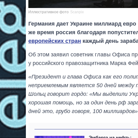
Иллюстративное фото
Scanpix
Германия дает Украине миллиард евро 
же время россия благодаря попустите
европейских стран
каждый день зараба
Об этом заявил советник главы Офиса п
у российского правозащитника Марка Фей
«Президент и глава Офиса как его поли
неприемлемым является 50 дней между 
Шольц говорит гордо: «Мы выделили Укр
хорошая помощь, но за один день рф за
дней это, грубо говоря, 100 миллиардов»
Эмбарго на нефть: