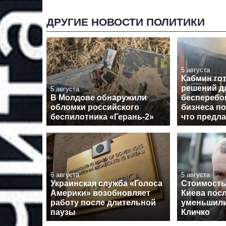
ДРУГИЕ НОВОСТИ ПОЛИТИКИ
5 августа
Кабмин гот
решений д
5 августа
В Молдове обнаружили
бесперебо
обломки российского
бизнеса по
беспилотника «Герань-2»
что предл
6 августа
5 августа
Украинская служба «Голоса
Стоимость
Америки» возобновляет
Киева пос
работу после длительной
уменьшили
паузы
Кличко