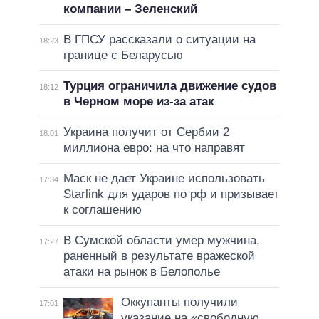
компании – Зеленский
В ГПСУ рассказали о ситуации на
18:23
границе с Беларусью
Турция ограничила движение судов
18:12
в Черном море из-за атак
Украина получит от Сербии 2
18:01
миллиона евро: на что направят
Маск не дает Украине использовать
17:34
Starlink для ударов по рф и призывает
к соглашению
В Сумской области умер мужчина,
17:27
раненный в результате вражеской
атаки на рынок в Белополье
Оккупанты получили
17:01
указание на «свободную