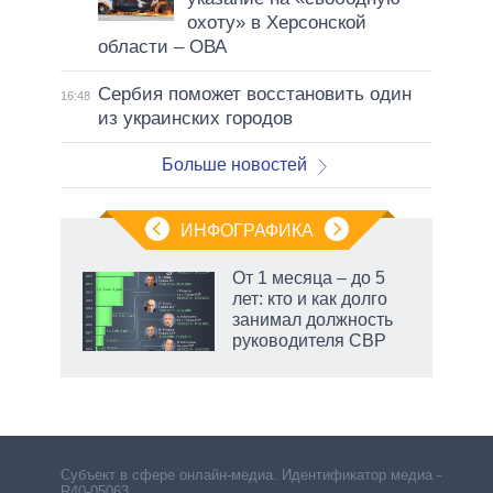
охоту» в Херсонской
области – ОВА
Сербия поможет восстановить один
16:48
из украинских городов
Больше новостей
ИНФОГРАФИКА
 как
От 1 месяца – до 5
чипы
лет: кто и как долго
ды и
занимал должность
т на
руководителя СВР
Субъект в сфере онлайн-медиа. Идентификатор медиа –
R40-05063