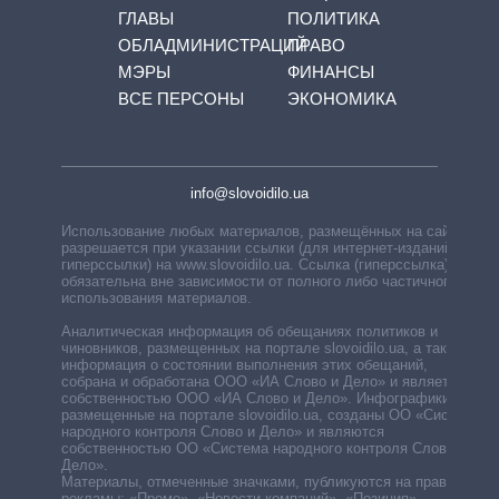
ГЛАВЫ
ПОЛИТИКА
ОБЛАДМИНИСТРАЦИЙ
ПРАВО
МЭРЫ
ФИНАНСЫ
ВСЕ ПЕРСОНЫ
ЭКОНОМИКА
info@slovoidilo.ua
Использование любых материалов, размещённых на сайте,
разрешается при указании ссылки (для интернет-изданий —
гиперссылки) на www.slovoidilo.ua. Ссылка (гиперссылка)
обязательна вне зависимости от полного либо частичного
использования материалов.
Аналитическая информация об обещаниях политиков и
чиновников, размещенных на портале slovoidilo.ua, а также
информация о состоянии выполнения этих обещаний,
собрана и обработана ООО «ИА Слово и Дело» и является
собственностью ООО «ИА Слово и Дело». Инфографики,
размещенные на портале slovoidilo.ua, созданы ОО «Система
народного контроля Слово и Дело» и являются
собственностью ОО «Система народного контроля Слово и
Дело».
Материалы, отмеченные значками, публикуются на правах
рекламы: «Промо», «Новости компаний», «Позиция»,