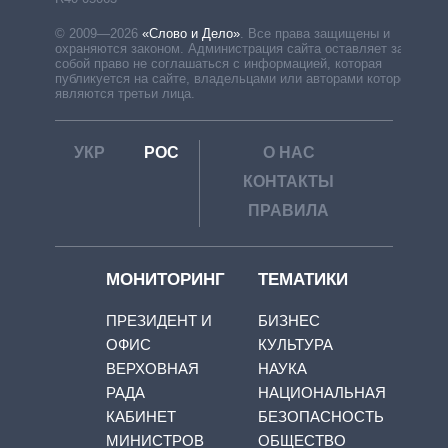
© 2009—2026
«Слово и Дело»
.
Все права защищены и
охраняются законом. Администрация сайта оставляет за
собой право не соглашаться с информацией, которая
публикуется на сайте, владельцами или авторами которой
являются третьи лица.
УКР
РОС
О НАС
КОНТАКТЫ
ПРАВИЛА
МОНИТОРИНГ
ТЕМАТИКИ
ПРЕЗИДЕНТ И
БИЗНЕС
ОФИС
КУЛЬТУРА
ВЕРХОВНАЯ
НАУКА
РАДА
НАЦИОНАЛЬНАЯ
КАБИНЕТ
БЕЗОПАСНОСТЬ
МИНИСТРОВ
ОБЩЕСТВО