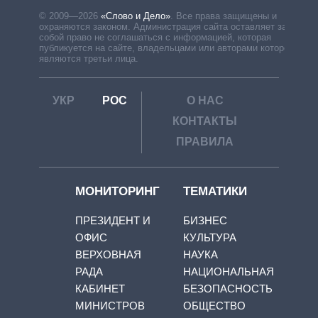
© 2009—2026
«Слово и Дело»
.
Все права защищены и
охраняются законом. Администрация сайта оставляет за
собой право не соглашаться с информацией, которая
публикуется на сайте, владельцами или авторами которой
являются третьи лица.
УКР
РОС
О НАС
КОНТАКТЫ
ПРАВИЛА
МОНИТОРИНГ
ТЕМАТИКИ
ПРЕЗИДЕНТ И
БИЗНЕС
ОФИС
КУЛЬТУРА
ВЕРХОВНАЯ
НАУКА
РАДА
НАЦИОНАЛЬНАЯ
КАБИНЕТ
БЕЗОПАСНОСТЬ
МИНИСТРОВ
ОБЩЕСТВО