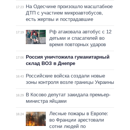
На Одесчине произошло масштабное
17:23
ДТП с участием микроавтобусов,
есть жертвы и пострадавшие
Рф атаковала автобус с 12
17:19
детьми и спасателей во
время повторных ударов
Россия уничтожила гуманитарный
17:06
склад ВОЗ в Днепре
Российские войска создали новые
16:43
зоны контроля возле границы Украины
В Косово депутат закидала премьер-
16:29
министра яйцами
Лесные пожары в Европе:
16:24
во Франции арестовали
сотни людей по