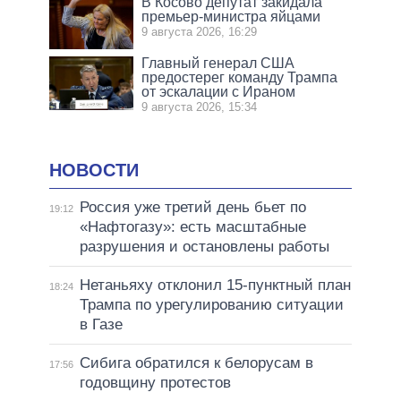
В Косово депутат закидала
премьер-министра яйцами
9 августа 2026, 16:29
Главный генерал США
предостерег команду Трампа
от эскалации с Ираном
9 августа 2026, 15:34
НОВОСТИ
Россия уже третий день бьет по
19:12
«Нафтогазу»: есть масштабные
разрушения и остановлены работы
Нетаньяху отклонил 15-пунктный план
18:24
Трампа по урегулированию ситуации
в Газе
Сибига обратился к белорусам в
17:56
годовщину протестов