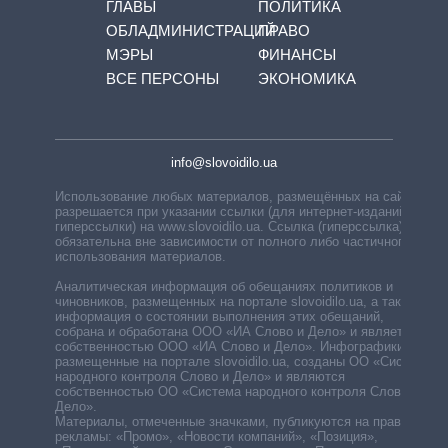
ГЛАВЫ
ПОЛИТИКА
ОБЛАДМИНИСТРАЦИЙ
ПРАВО
МЭРЫ
ФИНАНСЫ
ВСЕ ПЕРСОНЫ
ЭКОНОМИКА
info@slovoidilo.ua
Использование любых материалов, размещённых на сайте,
разрешается при указании ссылки (для интернет-изданий —
гиперссылки) на www.slovoidilo.ua. Ссылка (гиперссылка)
обязательна вне зависимости от полного либо частичного
использования материалов.
Аналитическая информация об обещаниях политиков и
чиновников, размещенных на портале slovoidilo.ua, а также
информация о состоянии выполнения этих обещаний,
собрана и обработана ООО «ИА Слово и Дело» и является
собственностью ООО «ИА Слово и Дело». Инфографики,
размещенные на портале slovoidilo.ua, созданы ОО «Система
народного контроля Слово и Дело» и являются
собственностью ОО «Система народного контроля Слово и
Дело».
Материалы, отмеченные значками, публикуются на правах
рекламы: «Промо», «Новости компаний», «Позиция»,