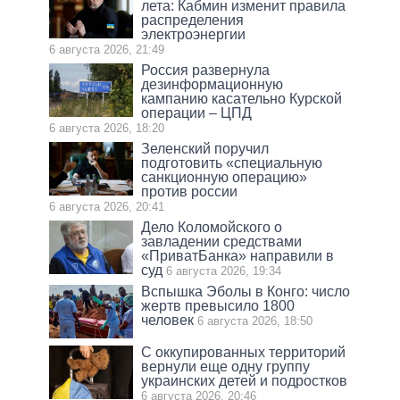
лета: Кабмин изменит правила
распределения
электроэнергии
6 августа 2026, 21:49
Россия развернула
дезинформационную
кампанию касательно Курской
операции – ЦПД
6 августа 2026, 18:20
Зеленский поручил
подготовить «специальную
санкционную операцию»
против россии
6 августа 2026, 20:41
Дело Коломойского о
завладении средствами
«ПриватБанка» направили в
суд
6 августа 2026, 19:34
Вспышка Эболы в Конго: число
жертв превысило 1800
человек
6 августа 2026, 18:50
С оккупированных территорий
вернули еще одну группу
украинских детей и подростков
6 августа 2026, 20:46