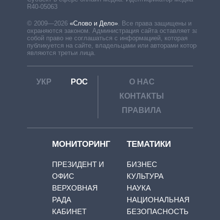
R40-05063
© 2009—2026
«Слово и Дело»
.
Все права защищены и
охраняются законом. Администрация сайта оставляет за
собой право не соглашаться с информацией, которая
публикуется на сайте, владельцами или авторами которой
являются третьи лица.
УКР
РОС
О НАС
КОНТАКТЫ
ПРАВИЛА
МОНИТОРИНГ
ТЕМАТИКИ
ПРЕЗИДЕНТ И
БИЗНЕС
ОФИС
КУЛЬТУРА
ВЕРХОВНАЯ
НАУКА
РАДА
НАЦИОНАЛЬНАЯ
КАБИНЕТ
БЕЗОПАСНОСТЬ