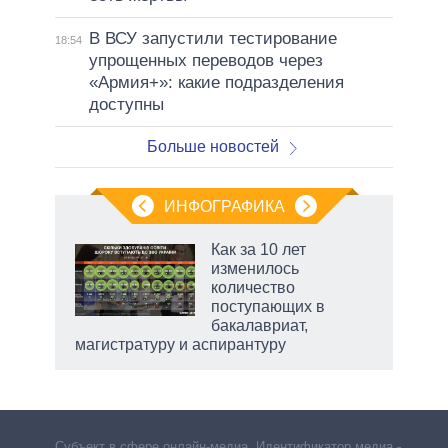
В ВСУ запустили тестирование
18:54
упрощенных переводов через
«Армия+»: какие подразделения
доступны
Больше новостей
ИНФОГРАФИКА
рифы
Как за 10 лет
у в
изменилось
 на
количество
поступающих в
бакалавриат,
магистратуру и аспирантуру
Субъект в сфере онлайн-медиа. Идентификатор медиа –