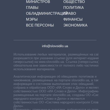
МИНИСТРОВ
ОБЩЕСТВО
ГЛАВЫ
ПОЛИТИКА
ОБЛАДМИНИСТРАЦИЙ
ПРАВО
МЭРЫ
ФИНАНСЫ
ВСЕ ПЕРСОНЫ
ЭКОНОМИКА
info@slovoidilo.ua
Использование любых материалов, размещённых на сайте,
разрешается при указании ссылки (для интернет-изданий —
гиперссылки) на www.slovoidilo.ua. Ссылка (гиперссылка)
обязательна вне зависимости от полного либо частичного
использования материалов.
Аналитическая информация об обещаниях политиков и
чиновников, размещенных на портале slovoidilo.ua, а также
информация о состоянии выполнения этих обещаний,
собрана и обработана ООО «ИА Слово и Дело» и является
собственностью ООО «ИА Слово и Дело». Инфографики,
размещенные на портале slovoidilo.ua, созданы ОО «Система
народного контроля Слово и Дело» и являются
собственностью ОО «Система народного контроля Слово и
Дело».
Материалы, отмеченные значками, публикуются на правах