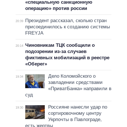
«специальную санкционную
операцию» против россии
Президент рассказал, сколько стран
20:39
присоединилось к созданию системы
FREYJA
Чиновникам ТЦК сообщили о
20:14
подозрении из-за случаев
фиктивных мобилизаций в реестре
«Оберег»
Дело Коломойского о
19:34
завладении средствами
«ПриватБанка» направили в
суд
Россияне нанесли удар по
19:30
сортировочному центру
Укрпочты в Павлограде,
есть жертвы