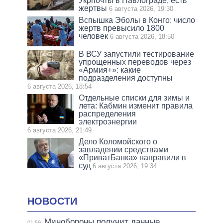
Укрпочты в Павлограде, есть
жертвы
6 августа 2026, 19:30
Вспышка Эболы в Конго: число
жертв превысило 1800
человек
6 августа 2026, 18:50
В ВСУ запустили тестирование
упрощенных переводов через
«Армия+»: какие
подразделения доступны
6 августа 2026, 18:54
Отдельные списки для зимы и
лета: Кабмин изменит правила
распределения
электроэнергии
6 августа 2026, 21:49
Дело Коломойского о
завладении средствами
«ПриватБанка» направили в
суд
6 августа 2026, 19:34
НОВОСТИ
Минобороны получит данные
01:59