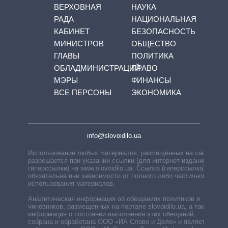
ВЕРХОВНАЯ
НАУКА
РАДА
НАЦИОНАЛЬНАЯ
КАБИНЕТ
БЕЗОПАСНОСТЬ
МИНИСТРОВ
ОБЩЕСТВО
ГЛАВЫ
ПОЛИТИКА
ОБЛАДМИНИСТРАЦИЙ
ПРАВО
МЭРЫ
ФИНАНСЫ
ВСЕ ПЕРСОНЫ
ЭКОНОМИКА
info@slovoidilo.ua
Использование любых материалов, размещённых на сайте,
разрешается при указании ссылки (для интернет-изданий —
гиперссылки) на www.slovoidilo.ua. Ссылка (гиперссылка)
обязательна вне зависимости от полного либо частичного
использования материалов.
Аналитическая информация об обещаниях политиков и
чиновников, размещенных на портале slovoidilo.ua, а также
информация о состоянии выполнения этих обещаний,
собрана и обработана ООО «ИА Слово и Дело» и является