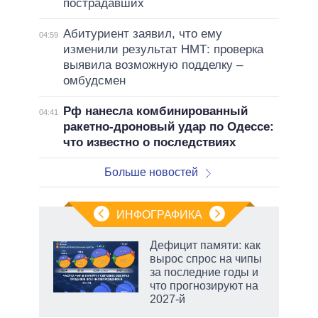
пострадавших
Абитуриент заявил, что ему
04:59
изменили результат НМТ: проверка
выявила возможную подделку –
омбудсмен
Рф нанесла комбинированный
04:41
ракетно-дроновый удар по Одессе:
что известно о последствиях
Больше новостей
ИНФОГРАФИКА
Дефицит памяти: как
вырос спрос на чипы
не за
за последние годы и
асть
что прогнозируют на
елью
2027-й