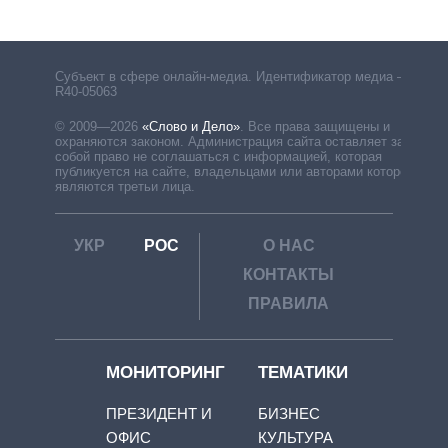
Субъект в сфере онлайн-медиа. Идентификатор медиа –
R40-05063
© 2009—2026
«Слово и Дело»
.
Все права защищены и
охраняются законом. Администрация сайта оставляет за
собой право не соглашаться с информацией, которая
публикуется на сайте, владельцами или авторами которой
являются третьи лица.
УКР
РОС
О НАС
КОНТАКТЫ
ПРАВИЛА
МОНИТОРИНГ
ТЕМАТИКИ
ПРЕЗИДЕНТ И
БИЗНЕС
ОФИС
КУЛЬТУРА