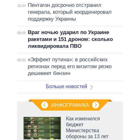
Пентагон досрочно отстранил
10:24
генерала, который координировал
поддержку Украины
Враг ночью ударил по Украине
09:59
ракетами и 151 дроном: сколько
ликвидировала ПВО
«Эффект путина»: в российских
09:33
регионах перед его визитом резко
дешевеет бензин
Больше новостей
ИНФОГРАФИКА
 5
Как изменился
го
бюджет
сть
Министерства
ВР
обороны за 13 лет