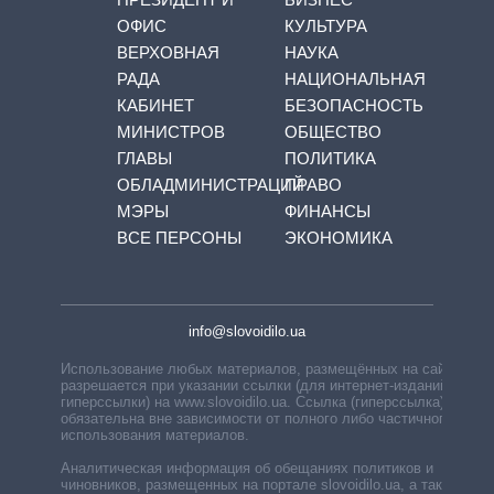
ОФИС
КУЛЬТУРА
ВЕРХОВНАЯ
НАУКА
РАДА
НАЦИОНАЛЬНАЯ
КАБИНЕТ
БЕЗОПАСНОСТЬ
МИНИСТРОВ
ОБЩЕСТВО
ГЛАВЫ
ПОЛИТИКА
ОБЛАДМИНИСТРАЦИЙ
ПРАВО
МЭРЫ
ФИНАНСЫ
ВСЕ ПЕРСОНЫ
ЭКОНОМИКА
info@slovoidilo.ua
Использование любых материалов, размещённых на сайте,
разрешается при указании ссылки (для интернет-изданий —
гиперссылки) на www.slovoidilo.ua. Ссылка (гиперссылка)
обязательна вне зависимости от полного либо частичного
использования материалов.
Аналитическая информация об обещаниях политиков и
чиновников, размещенных на портале slovoidilo.ua, а также