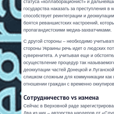
статуса «коллаборационист» и дальнейши
государства наказать за преступления в 
способствует реинтеграции и деоккупаци
боятся реваншистских настроений, кото
пропагандистскими медиа-захватчиками.
С другой стороны – необходимо учитыват
стороны Украины речь идет о людских по
суверенитета. А учитывая еще и обстоят
осуществление процедур так называемог
деоккупации частей Донецкой и Луганской
слишком сложным для коммуникации как в
отношении граждан с временно оккупиро
Сотрудничество vs измена
Сейчас в Верховной раде зарегистрирова
Два из них ‒ авторства нардепов от «Слу