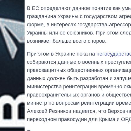
В ЕС определяют данное понятие как ум
гражданина Украины с государством-агре
форме, в интересах государства-агрессо
Украины или ее союзников. При этом сле
возникает больше всего споров.
При этом в Украине пока на
негосударств
собираются данные о военных преступлен
правозащитных общественных организаци
данных должен быть разработан и запущ
Министерства реинтеграции временно ок
правоохранительных органов и обществе
министр по вопросам реинтеграции врем
Алексей Резников надеется, что Верховн
переходном правосудии для Крыма и ОРД