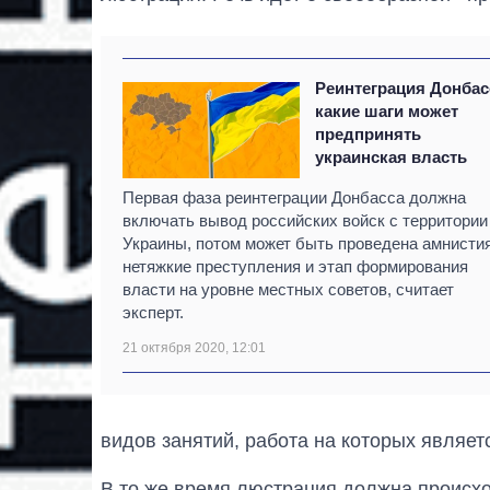
Реинтеграция Донбас
какие шаги может
предпринять
украинская власть
Первая фаза реинтеграции Донбасса должна
включать вывод российских войск с территории
Украины, потом может быть проведена амнистия
нетяжкие преступления и этап формирования
власти на уровне местных советов, считает
эксперт.
21 октября 2020, 12:01
видов занятий, работа на которых являет
В то же время люстрация должна происх