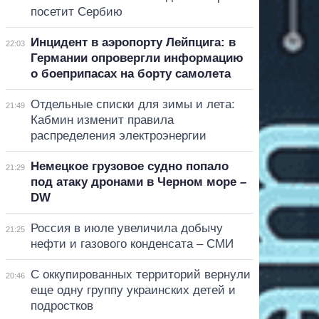
посетит Сербию
Инцидент в аэропорту Лейпцига: в
22:03
Германии опровергли информацию
о боеприпасах на борту самолета
Отдельные списки для зимы и лета:
21:49
Кабмин изменит правила
распределения электроэнергии
Немецкое грузовое судно попало
21:29
под атаку дронами в Черном море –
DW
Россия в июле увеличила добычу
21:25
нефти и газового конденсата – СМИ
С оккупированных территорий вернули
20:46
еще одну группу украинских детей и
подростков