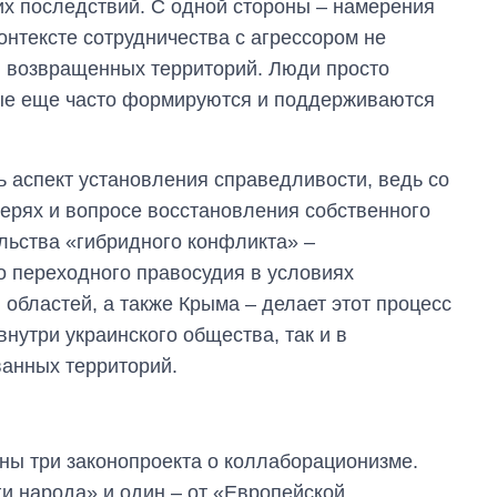
х последствий. С одной стороны ‒ намерения
контексте сотрудничества с агрессором не
и возвращенных территорий. Люди просто
рые еще часто формируются и поддерживаются
ь аспект установления справедливости, ведь со
терях и вопросе восстановления собственного
ельства «гибридного конфликта» ‒
о переходного правосудия в условиях
 областей, а также Крыма ‒ делает этот процесс
нутри украинского общества, так и в
ванных территорий.
Как изменился
бюджет
Министерства
обороны за 13 лет
ны три законопроекта о коллаборационизме.
войны с россией
ги народа» и один ‒ от «Европейской