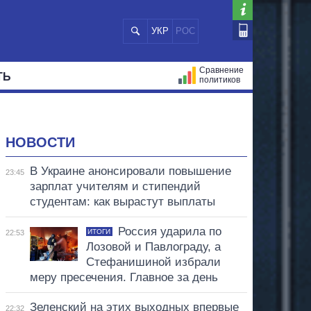
УКР
РОС
Сравнение
ТЬ
политиков
СТРАЦИЙ
МЭРЫ
ВСЕ ПЕРСОНЫ
НОВОСТИ
В Украине анонсировали повышение
23:45
зарплат учителям и стипендий
студентам: как вырастут выплаты
Россия ударила по
ИТОГИ
22:53
Лозовой и Павлограду, а
Стефанишиной избрали
меру пресечения. Главное за день
Зеленский на этих выходных впервые
22:32