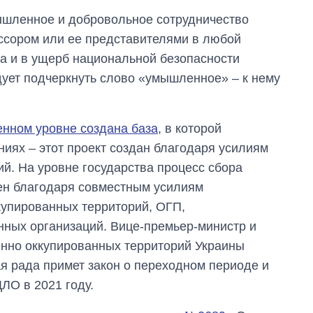
ышленное и добровольное сотрудничество
ссором или ее представителями в любой
ра и в ущерб национальной безопасности
дует подчеркнуть слово «умышленное» ‒ к нему
енном уровне создана база
, в которой
иях ‒ этот проект создан благодаря усилиям
й. На уровне государства процесс сбора
ен благодаря совместным усилиям
купированных территорий, ОГП,
нных организаций. Вице-премьер-министр и
енно оккупированных территорий Украины
ая рада примет закон о переходном периоде и
ЛО в 2021 году.