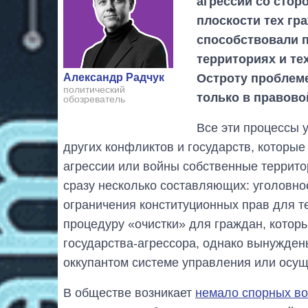
агрессии со стор
плоскости тех гр
способствовали п
территориях и те
Остроту проблеме
Александр Радчук
политический
только в правово
обозреватель
Все эти процессы 
других конфликтов и государств, которые
агрессии или войны собственные территор
сразу несколько составляющих: уголовно
ограничения конституционных прав для те
процедуру «очистки» для граждан, котор
государства-агрессора, однако вынужде
оккупантом системе управления или осущ
В обществе возникает
немало спорных во