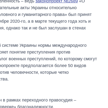
еленность ‒ ведь
законопроект №2689
«О
ательные акты Украины относительно
ловного и гуманитарного права» был принят
бре 2020-го, а в марте текущего года хоть и
я, однако так и не был заслушан в стенах
й системе Украины нормы международного
ряет понятие преступления против
алог военных преступлений, по которому смогут
онопроекте предполагается более 50 видов
отив человечности, которые четко
тва.
н в рамках переходного правосудия ‒
роверке» благонадежности.