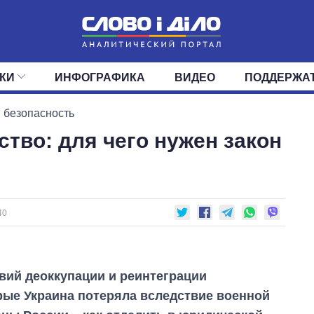
КИ
ИНФОГРАФИКА
ВИДЕО
ПОДДЕРЖА
ИС
ЛЕНТА
ВЕРХОВНАЯ РАДА
СОБЫТИЯ
СТАТЬИ
КАБИНЕТ МИНИСТРОВ
МНЕНИЯ
ОБЗОРЫ
ГЛАВЫ ОБЛАДМИНИ
ДАЙДЖЕСТЫ
 безопасность
тво: для чего нужен закон
ПОЛИТИКА
ДЕПУТАТЫ
ЭКОНОМИКА
КОМИТЕТЫ
ФРАКЦИИ
ОБЩЕСТВО
ОКРУГА
МИР
40
вий деоккупации и реинтеграции
рые Украина потеряла вследствие военной