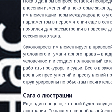
Пока в данном вопросе остается неопред
внесении изменений в некоторые законод
имплементации норм международного уго
парламентом в первом чтении еще в сентя
появился для рассмотрения в повестке дн
сессионного зала.
Законопроект имплементирует в правово
уголовного и гуманитарного права ‒ внед
человечности и создает полноценный кат
работать прокуроры и судьи. Всего в зак
военных преступлений и преступлений пр
структурированы по объектам посягательс
Сага о люстрации
Еще один процесс, который будет запуще
люстрация. Речь идет о своеобразной «п