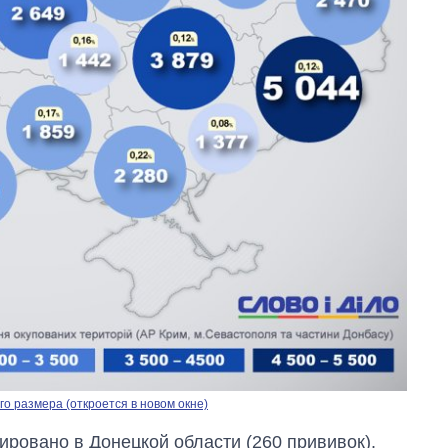
Дефицит памяти:
как вырос спрос
на чипы за
последние годы и
что прогнозируют
на 2027-й
о размера (откроется в новом окне)
ровано в Донецкой области (260 прививок).