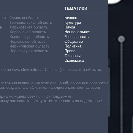
ТЕМАТИКИ
ласть
Сумская область
Бизнес
Тернопольская область
Культура
ь
Харьковская область
Наука
Херсонская область
Национальная
Хмельницкая область
безопасность
Черкасская область
Общество
Черниговская область
Политика
Черновицкая область
Право
Финансы
Экономика
) на www.slovoidilo.ua. Ссылка (гиперссылка) обязательна
состоянии выполнения этих обещаний, собрана и обработана
ua, созданы ОО «Система народного контроля Слово и
ериал», «Спецпроект», «При поддержке».
скому законодательству ответственность за содержание