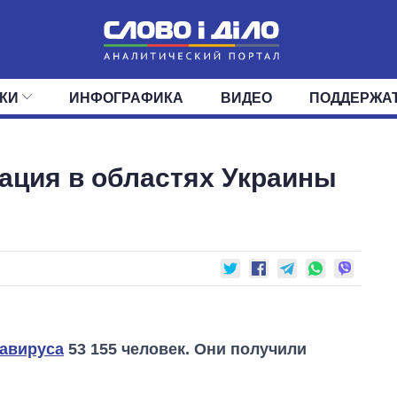
КИ
ИНФОГРАФИКА
ВИДЕО
ПОДДЕРЖА
ИС
ЛЕНТА
ВЕРХОВНАЯ РАДА
СОБЫТИЯ
СТАТЬИ
КАБИНЕТ МИНИСТРОВ
МНЕНИЯ
ОБЗОРЫ
ГЛАВЫ ОБЛАДМИНИ
ДАЙДЖЕСТЫ
уация в областях Украины
ПОЛИТИКА
ДЕПУТАТЫ
ЭКОНОМИКА
КОМИТЕТЫ
ФРАКЦИИ
ОБЩЕСТВО
ОКРУГА
МИР
навируса
53 155 человек. Они получили