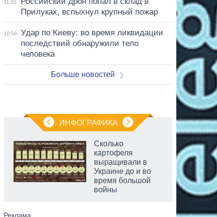
Российский дрон попал в склад в
11:01
Прилуках, вспыхнул крупный пожар
Удар по Киеву: во время ликвидации
10:56
последствий обнаружили тело
человека
Больше новостей
ИНФОГРАФИКА
Сколько
картофеля
выращивали в
Украине до и во
время большой
войны
аспирант