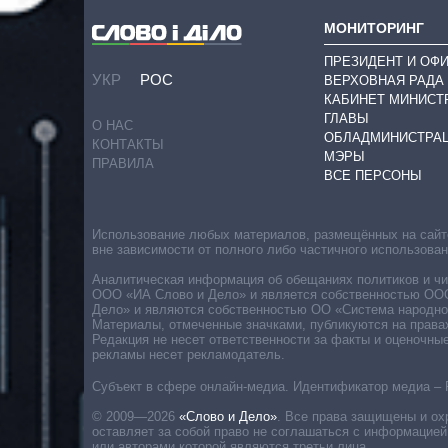
МОНИТОРИНГ
ПРЕЗИДЕНТ И ОФ
УКР
РОС
ВЕРХОВНАЯ РАДА
КАБИНЕТ МИНИСТ
ГЛАВЫ
О НАС
ОБЛАДМИНИСТРА
КОНТАКТЫ
МЭРЫ
ПРАВИЛА
ВСЕ ПЕРСОНЫ
Использование любых материалов, размещённых на сайте,
вне зависимости от полного либо частичного использова
Аналитическая информация об обещаниях политиков и чин
ООО «ИА Слово и Дело» и является собственностью ООО 
Дело» и являются собственностью ОО «Система народног
Материалы, отмеченные значками, публикуются на права
Редакция не несет ответственности за факты и оценочны
рекламы несет рекламодатель.
Субъект в сфере онлайн-медиа. Идентификатор медиа – 
© 2009—2026
«Слово и Дело»
.
Все права защищены и ох
оставляет за собой право не соглашаться с информацией
или авторами которой являются третьи лица.