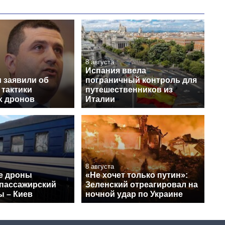
8 августа
Испания ввела
 заявили об
пограничный контроль для
 тактики
путешественников из
х дронов
Италии
8 августа
е дроны
«Не хочет только путин»:
 пассажирский
Зеленский отреагировал на
ы – Киев
ночной удар по Украине