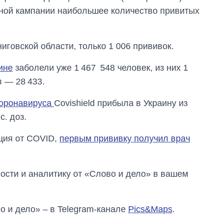
чной кампании наибольшее количество привитых
говской области, только 1 006 прививок.
ине
заболели уже 1 467 548 человек, из них 1
 — 28 433.
коронавируса
Covishield прибыла в Украину из
. доз.
ция от COVID,
первым прививку получил врач
сти и аналитику от «Слово и дело» в вашем
о и дело» – в Telegram-канале
Pics&Maps
.