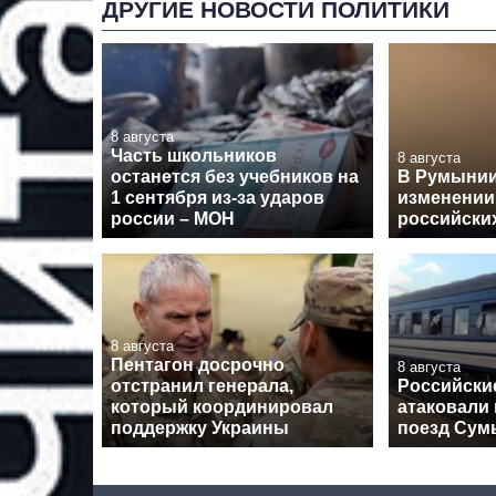
ДРУГИЕ НОВОСТИ ПОЛИТИКИ
8 августа
Часть школьников
8 августа
останется без учебников на
В Румынии
1 сентября из-за ударов
изменении
россии – МОН
российски
8 августа
Пентагон досрочно
8 августа
отстранил генерала,
Российски
который координировал
атаковали
поддержку Украины
поезд Сум