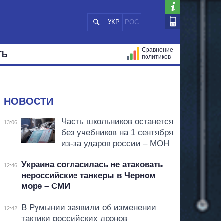
УКР
РОС
Сравнение
ТЬ
политиков
СТРАЦИЙ
МЭРЫ
ВСЕ ПЕРСОНЫ
НОВОСТИ
Часть школьников останется
13:06
без учебников на 1 сентября
из-за ударов россии – МОН
Украина согласилась не атаковать
12:46
нероссийские танкеры в Черном
море – СМИ
В Румынии заявили об изменении
12:42
тактики российских дронов