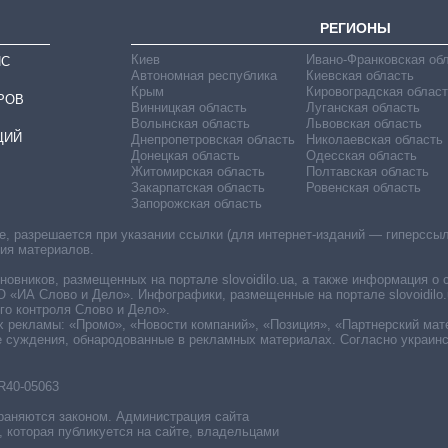
РЕГИОНЫ
Киев
Ивано-Франковская об
ИС
Автономная республика
Киевская область
Крым
Кировоградская област
РОВ
Винницкая область
Луганская область
Волынская область
Львовская область
ЦИЙ
Днепропетровская область
Николаевская область
Донецкая область
Одесская область
Житомирская область
Полтавская область
Закарпатская область
Ровенская область
Запорожская область
 разрешается при указании ссылки (для интернет-изданий — гиперссылки
ния материалов.
овников, размещенных на портале slovoidilo.ua, а также информация о 
«ИА Слово и Дело». Инфографики, размещенные на портале slovoidilo.
о контроля Слово и Дело».
х рекламы: «Промо», «Новости компаний», «Позиция», «Партнерский мат
е суждения, обнародованные в рекламных материалах. Согласно украин
R40-05063
раняются законом. Администрация сайта
, которая публикуется на сайте, владельцами