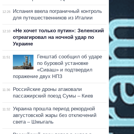
Испания ввела пограничный контроль
12:26
для путешественников из Италии
«Не хочет только путин»: Зеленский
12:10
отреагировал на ночной удар по
Украине
Генштаб сообщил об ударе
11:51
по буровой установке
«Сиваш» и подтвердил
поражение двух НПЗ
Российские дроны атаковали
11:36
пассажирский поезд Сумы – Киев
Украина прошла период рекордной
11:32
августовской жары без отключений
света – Шмыгаль