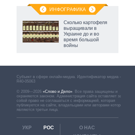
ИНФОГРАФИКА
Сколько картофеля
выращивали в
Украине до и во
время большой
войны
Субъект в сфере онлайн-медиа. Идентификатор медиа –
R40-05063
© 2009—2026
«Слово и Дело»
.
Все права защищены и
охраняются законом. Администрация сайта оставляет за
собой право не соглашаться с информацией, которая
публикуется на сайте, владельцами или авторами которой
являются третьи лица.
УКР
РОС
О НАС