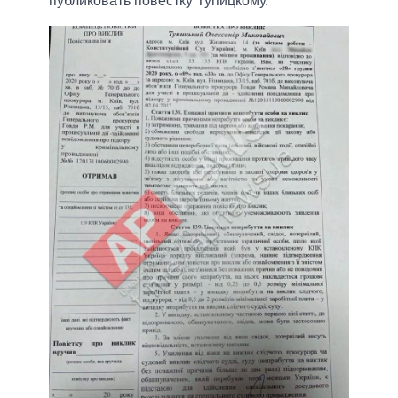
публиковать повестку Тупицкому.