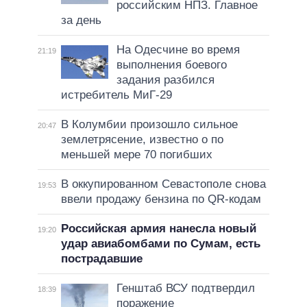
российским НПЗ. Главное
за день
На Одесчине во время
21:19
выполнения боевого
задания разбился
истребитель МиГ-29
В Колумбии произошло сильное
20:47
землетрясение, известно о по
меньшей мере 70 погибших
В оккупированном Севастополе снова
19:53
ввели продажу бензина по QR-кодам
Российская армия нанесла новый
19:20
удар авиабомбами по Сумам, есть
пострадавшие
Генштаб ВСУ подтвердил
18:39
поражение