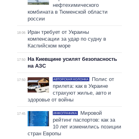
нефтехимического
комбината в Тюменской области
россии
Иран требует от Украины
18:06
компенсации за удар по судну в
Каспийском море
На Киевщине усилят безопасность
17:50
на АЗС
Полис от
АВТОРСКАЯ КОЛОНКА
17:50
прилета: как в Украине
страхуют жилье, авто и
здоровье от войны
Мировой
ИНФОГРАФИКА
17:45
рейтинг паспортов: как за
10 лет изменились позиции
стран Европы