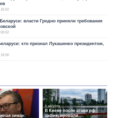
ов
 16:02
Беларуси: власти Гродно приняли требования
новской
 00:02
еларуси: кто признал Лукашенко президентом,
 18:00
8 августа
В Киеве после атаки рф
жная зима»:
зафиксировали