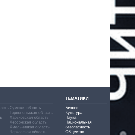
ТЕМАТИКИ
ласть
Сумская область
Бизнес
Тернопольская область
Культура
ь
Харьковская область
Наука
Херсонская область
Национальная
Хмельницкая область
безопасность
Черкасская область
Общество