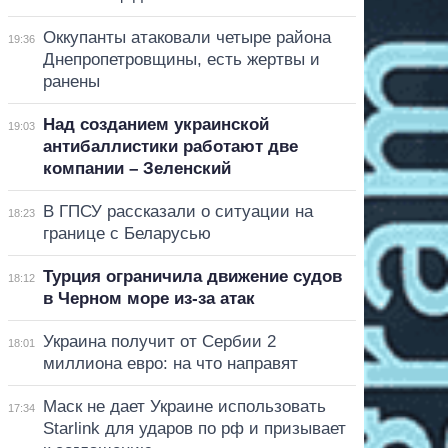
Оккупанты атаковали четыре района
19:36
Днепропетровщины, есть жертвы и
ранены
Над созданием украинской
19:03
антибаллистики работают две
компании – Зеленский
В ГПСУ рассказали о ситуации на
18:23
границе с Беларусью
Турция ограничила движение судов
18:12
в Черном море из-за атак
Украина получит от Сербии 2
18:01
миллиона евро: на что направят
Маск не дает Украине использовать
17:34
Starlink для ударов по рф и призывает