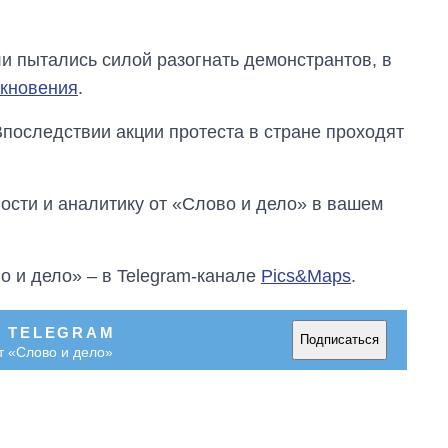
и пытались силой разогнать демонстрантов, в
лкновения
.
Впоследствии акции протеста в стране проходят
сти и аналитику от «Слово и дело» в вашем
о и дело» – в Telegram-канале
Pics&Maps
.
В TELEGRAM
Подписаться
т «Слово и дело»