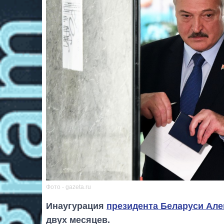
Фото - gazeta.ru
Инаугурация
президента Беларуси Але
двух месяцев.