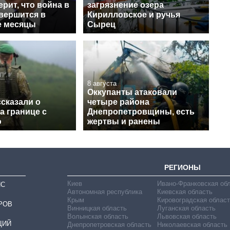
ерит, что война в
загрязнение озера
вершится в
Кирилловское и ручья
е месяцы
Сырец
8 августа
Оккупанты атаковали
сказали о
четыре района
а границе с
Днепропетровщины, есть
ю
жертвы и ранены
РЕГИОНЫ
Киев
Ивано-Франковская об
ИС
Автономная республика
Киевская область
Крым
Кировоградская област
РОВ
Винницкая область
Луганская область
Волынская область
Львовская область
ЦИЙ
Днепропетровская область
Николаевская область