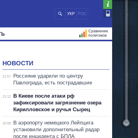
УКР
РОС
Сравнение
ТЬ
политиков
СТРАЦИЙ
МЭРЫ
ВСЕ ПЕРСОНЫ
НОВОСТИ
Россияне ударили по центру
21:57
Павлограда, есть пострадавшие
В Киеве после атаки рф
21:12
зафиксировали загрязнение озера
Кирилловское и ручья Сырец
В аэропорту немецкого Лейпцига
20:08
установили дополнительный радар
после инцидента с БПЛА