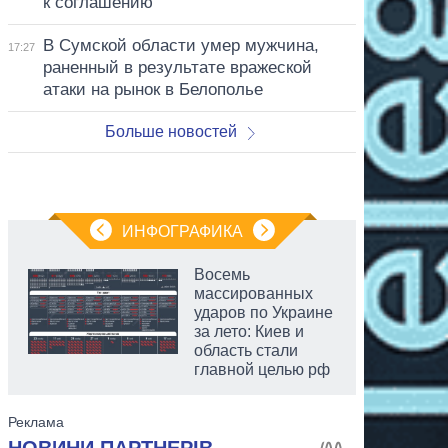
к соглашению
В Сумской области умер мужчина,
17:27
раненный в результате вражеской
атаки на рынок в Белополье
Больше новостей
ИНФОГРАФИКА
Восемь
массированных
ударов по Украине
за лето: Киев и
область стали
главной целью рф
аспирант