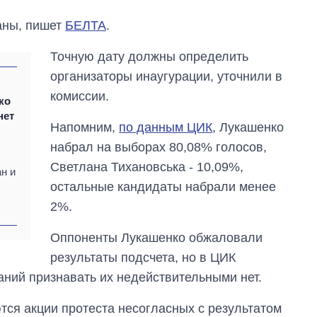
аны, пишет
БЕЛТА
.
Точную дату должны определить
организаторы инаугурации, уточнили в
комиссии.
ко
нет
Напомним,
по данным ЦИК
, Лукашенко
набрал на выборах 80,08% голосов,
Светлана Тихановська - 10,09%,
ан и
остальные кандидаты набрали менее
Дефицит памяти:
2%.
как вырос спрос
на чипы за
последние годы и
Оппоненты Лукашенко обжаловали
что прогнозируют
результаты подсчета, но в ЦИК
на 2027-й
аний признавать их недействительными нет.
ся акции протеста несогласных с результатом