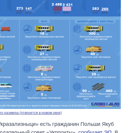
Как изменился
бюджет
Министерства
обороны за 13 лет
войны с россией
о размера (откроется в новом окне)
Укразализныци» есть гражданин Польши Якуб
людательный совет «Укрпочты»,
сообщает ЭП.
В