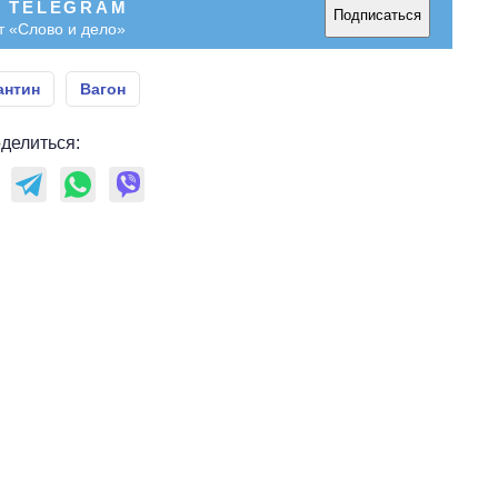
В TELEGRAM
Подписаться
т «Слово и дело»
антин
Вагон
делиться: