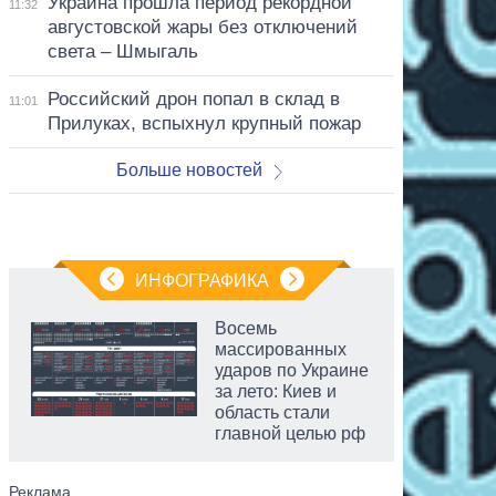
Украина прошла период рекордной
11:32
августовской жары без отключений
света – Шмыгаль
Российский дрон попал в склад в
11:01
Прилуках, вспыхнул крупный пожар
Больше новостей
ИНФОГРАФИКА
Восемь
массированных
ударов по Украине
за лето: Киев и
область стали
главной целью рф