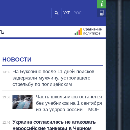
УКР
РОС
Сравнение
ТЬ
политиков
СТРАЦИЙ
МЭРЫ
ВСЕ ПЕРСОНЫ
НОВОСТИ
На Буковине после 11 дней поисков
13:36
задержали мужчину, устроившего
стрельбу по полицейским
Часть школьников останется
13:06
без учебников на 1 сентября
из-за ударов россии – МОН
Украина согласилась не атаковать
12:46
нероссийские танкеры в Черном