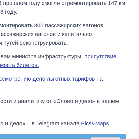
 В прошлом году смогли отремонтировать 147 км
8 году.
емонтировать 300 пассажирских вагонов,
пассажирских вагонов и капитально
м путей реконструировать.
ловам министра инфраструктуры,
присутствие
мость билетов.
ассмотрению дело льготных тарифов на
сти и аналитику от «Слово и дело» в вашем
о и дело» – в Telegram-канале
Pics&Maps
.