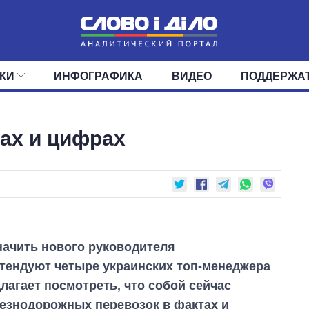
КИ
ИНФОГРАФИКА
ВИДЕО
ПОДДЕРЖА
ИС
ЛЕНТА
ВЕРХОВНАЯ РАДА
СОБЫТИЯ
СТАТЬИ
КАБИНЕТ МИНИСТРОВ
МНЕНИЯ
ОБЗОРЫ
ГЛАВЫ ОБЛАДМИНИ
ДАЙДЖЕСТЫ
ах и цифрах
ПОЛИТИКА
ДЕПУТАТЫ
ЭКОНОМИКА
КОМИТЕТЫ
ФРАКЦИИ
ОБЩЕСТВО
ОКРУГА
МИР
ачить нового руководителя
тендуют четыре украинских топ-менеджера
лагает посмотреть, что собой сейчас
езнодорожных перевозок в фактах и