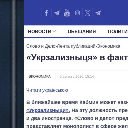
НОВОСТИ
ОБЕЩАНИЯ
ПОЛИТИ
ВСЕ ПОЛИТИКИ
ПРЕЗИДЕНТ И ОФ
Слово и Дело
›
Лента публикаций
›
Экономика
«Укрзализныця» в факт
ЭКОНОМИКА
6 августа 2020, 18:14
Читати українською
В ближайшее время Кабмин может назн
«Укрзализныци».
На эту должность пре
и два иностранца. «Слово и дело» пред
представляет монополист в сфере жел