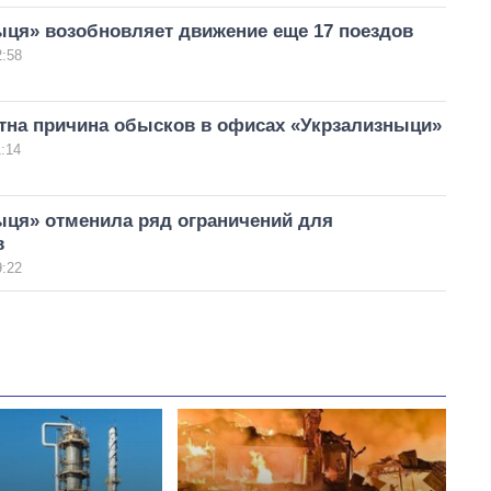
ыця» возобновляет движение еще 17 поездов
2:58
стна причина обысков в офисах «Укрзализныци»
:14
ыця» отменила ряд ограничений для
в
9:22