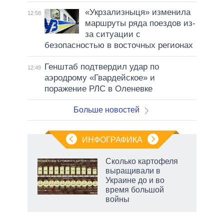
«Укрзализныця» изменила
12:58
маршруты ряда поездов из-
за ситуации с
безопасностью в восточных регионах
Генштаб подтвердил удар по
12:49
аэродрому «Гвардейское» и
поражение РЛС в Оленевке
Больше новостей
ИНФОГРАФИКА
 5
Сколько картофеля
го
выращивали в
сть
Украине до и во
ВР
время большой
войны
рф