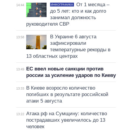
От 1 месяца –
ИНФОГРАФИКА
14:44
до 5 лет: кто и как долго
занимал должность
руководителя СВР
В Украине 6 августа
13:58
зафиксировали
температурные рекорды в
13 областных центрах
ЕС ввел новые санкции против
13:49
россии за усиление ударов по Киеву
В Киеве возросло количество
13:33
погибших в результате российской
атаки 5 августа
Атака рф на Сумщину: количество
13:22
пострадавших увеличилось до 13
человек