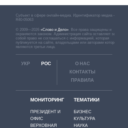
Субъект в сфере онлайн-медиа. Идентификатор медиа –
R40-05063
© 2009—2026
«Слово и Дело»
.
Все права защищены и
охраняются законом. Администрация сайта оставляет за
собой право не соглашаться с информацией, которая
публикуется на сайте, владельцами или авторами которой
являются третьи лица.
УКР
РОС
О НАС
КОНТАКТЫ
ПРАВИЛА
МОНИТОРИНГ
ТЕМАТИКИ
ПРЕЗИДЕНТ И
БИЗНЕС
ОФИС
КУЛЬТУРА
ВЕРХОВНАЯ
НАУКА