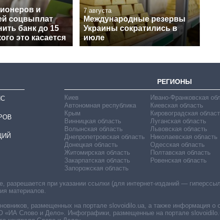
сионеров и
7 августа
ей соцвыплат
Международные резервы
ить банк до 15
Украины сократились в
кого это касается
июле
РЕГИОНЫ
Киев
Ивано-Франковская об
ИС
Автономная республика
Киевская область
Крым
Кировоградская област
РОВ
Винницкая область
Луганская область
Волынская область
Львовская область
ЦИЙ
Днепропетровская область
Николаевская область
Донецкая область
Одесская область
Житомирская область
Полтавская область
Закарпатская область
Ровенская область
Запорожская область
 разрешается при указании ссылки (для интернет-изданий — гиперссылки
ния материалов.
овников, размещенных на портале slovoidilo.ua, а также информация о 
«ИА Слово и Дело». Инфографики, размещенные на портале slovoidilo.