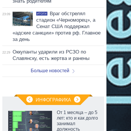
знать родителям
Враг обстрелял
ИТОГИ
23:09
стадион «Черноморец», а
Сенат США поддержал
«адские санкции» против рф. Главное
за день
Оккупанты ударили из РСЗО по
22:29
Славянску, есть жертва и ранены
Больше новостей
ИНФОГРАФИКА
От 1 месяца – до 5
лет: кто и как долго
занимал
должность