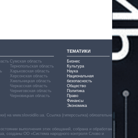
ТЕМАТИКИ
ласть
Сумская область
Бизнес
Тернопольская область
Культура
ь
Харьковская область
Наука
Херсонская область
Национальная
Хмельницкая область
безопасность
Черкасская область
Общество
Черниговская область
Политика
Черновицкая область
Право
Финансы
Экономика
) на www.slovoidilo.ua. Ссылка (гиперссылка) обязательна
состоянии выполнения этих обещаний, собрана и обработана
ua, созданы ОО «Система народного контроля Слово и