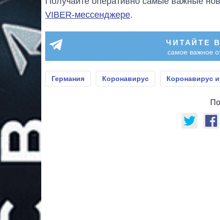
Получайте оперативно самые важные ново
VIBER-мессенджере
.
ЧИТАЙТЕ 
самое важное о
Германия
Коронавирус
Коронавирус и
По