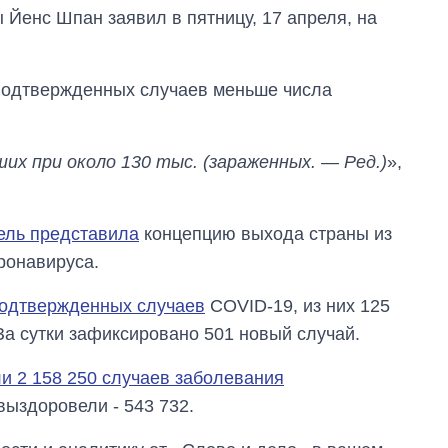
 Йенс Шпан заявил в пятницу, 17 апреля, на
 подтвержденных случаев меньше числа
ших при около 130 тыс. (зараженных. — Ред.)
»,
ель представила
концепцию выхода страны из
ронавируса.
подтвержденных случаев
COVID-19, из них 125
За сутки зафиксировано 501 новый случай.
и 2 158 250 случаев заболевания
Дефицит памяти:
как вырос спрос
выздоровели - 543 732.
на чипы за
последние годы и