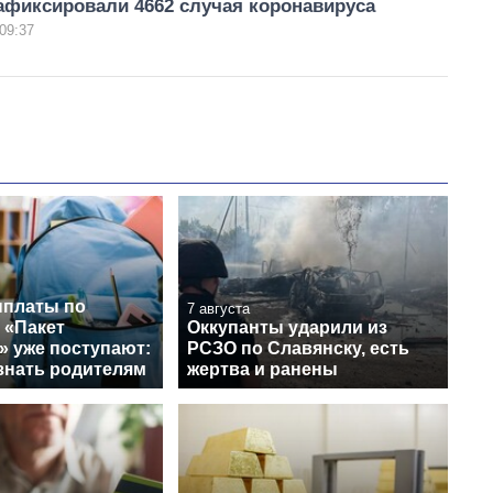
афиксировали 4662 случая коронавируса
09:37
платы по
7 августа
 «Пакет
Оккупанты ударили из
» уже поступают:
РСЗО по Славянску, есть
знать родителям
жертва и ранены