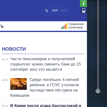
УКР
РОС
Сравнение
ТЬ
политиков
СТРАЦИЙ
МЭРЫ
ВСЕ ПЕРСОНЫ
НОВОСТИ
Части пенсионеров и получателей
05:15
соцвыплат нужно сменить банк до 15
сентября: кого это касается
Среди погибших 4-летний
04:51
ребенок: в ГСЧС уточнили
последствия обстрела на
Киевщине
В Киеве после атаки баллистикой в
03:47