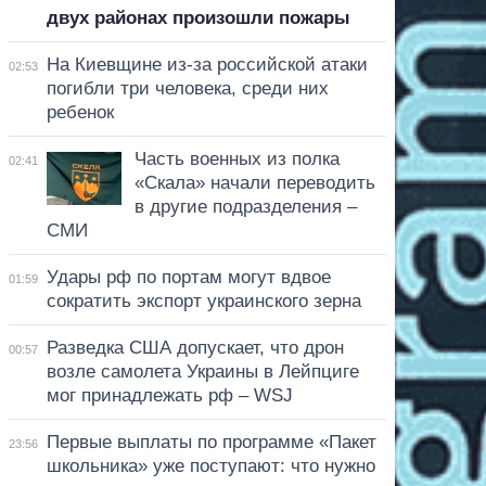
двух районах произошли пожары
На Киевщине из-за российской атаки
02:53
погибли три человека, среди них
ребенок
Часть военных из полка
02:41
«Скала» начали переводить
в другие подразделения –
СМИ
Удары рф по портам могут вдвое
01:59
сократить экспорт украинского зерна
Разведка США допускает, что дрон
00:57
возле самолета Украины в Лейпциге
мог принадлежать рф – WSJ
Первые выплаты по программе «Пакет
23:56
школьника» уже поступают: что нужно