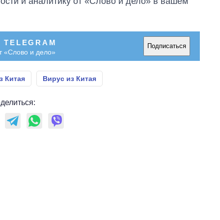
сти и аналитику от «Слово и дело» в вашем
что прогнозируют
на 2027-й
В TELEGRAM
Подписаться
т «Слово и дело»
з Китая
Вирус из Китая
делиться: