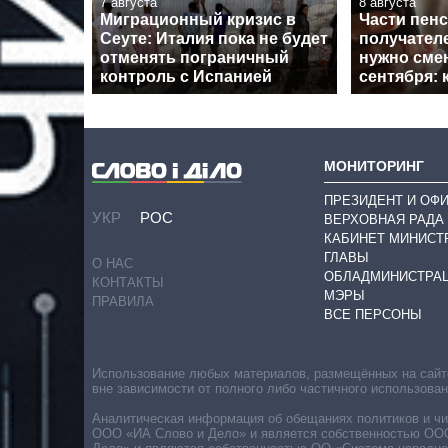
7 августа
8 августа
Миграционный кризис в
Части пен
Сеуте: Италия пока не будет
получател
отменять пограничный
нужно смен
контроль с Испанией
сентября: 
МОНИТОРИНГ
ПРЕЗИДЕНТ И ОФ
УКР
РОС
ВЕРХОВНАЯ РАДА
КАБИНЕТ МИНИСТ
ГЛАВЫ
О НАС
ОБЛАДМИНИСТРА
КОНТАКТЫ
МЭРЫ
ПРАВИЛА
ВСЕ ПЕРСОНЫ
Использование любых материалов, размещённых на сайте,
вне зависимости от полного либо частичного использова
Аналитическая информация об обещаниях политиков и чин
ООО «ИА Слово и Дело» и является собственностью ООО 