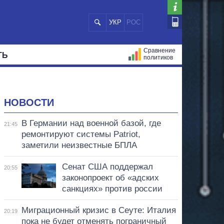
УКР
РОС
Сравнение
ТЬ
политиков
СТРАЦИЙ
МЭРЫ
ВСЕ ПЕРСОНЫ
НОВОСТИ
В Германии над военной базой, где
21:45
ремонтируют системы Patriot,
заметили неизвестные БПЛА
Сенат США поддержал
20:55
законопроект об «адских
санкциях» против россии
Миграционный кризис в Сеуте: Италия
20:19
пока не будет отменять пограничный