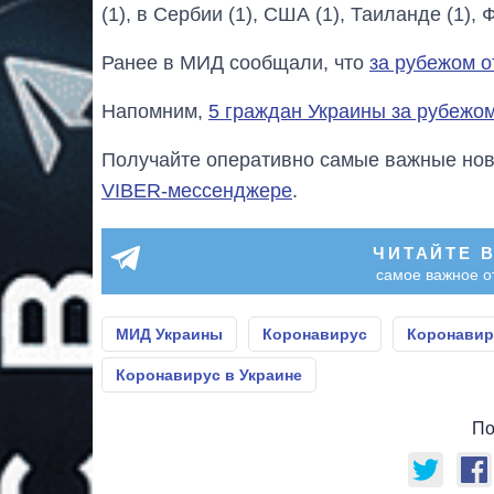
(1), в Сербии (1), США (1), Таиланде (1), 
Ранее в МИД сообщали, что
за рубежом о
Напомним,
5 граждан Украины за рубежо
Получайте оперативно самые важные ново
VIBER-мессенджере
.
ЧИТАЙТЕ 
самое важное о
МИД Украины
Коронавирус
Коронавир
Коронавирус в Украине
По