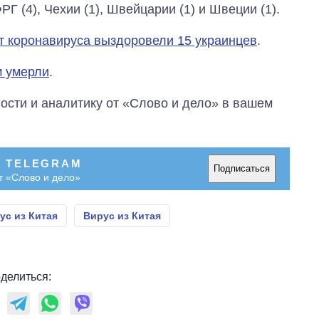
ФРГ (4), Чехии (1), Швейцарии (1) и Швеции (1).
т коронавируса выздоровели 15 украинцев
.
м умерли
.
сти и аналитику от «Слово и дело» в вашем
В TELEGRAM
Подписаться
т «Слово и дело»
ус из Китая
Вирус из Китая
делиться: