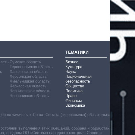
ТЕМАТИКИ
ласть
Сумская область
Бизнес
Тернопольская область
Культура
ь
Харьковская область
Наука
Херсонская область
Национальная
Хмельницкая область
безопасность
Черкасская область
Общество
Черниговская область
Политика
Черновицкая область
Право
Финансы
Экономика
) на www.slovoidilo.ua. Ссылка (гиперссылка) обязательна
состоянии выполнения этих обещаний, собрана и обработана
ua, созданы ОО «Система народного контроля Слово и