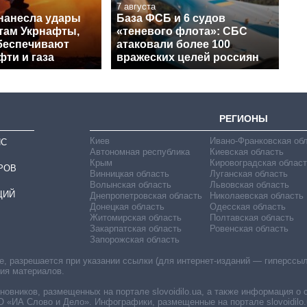
7 августа
нанесла удары
База ФСБ и 6 судов
ктам Укрнафты,
«теневого флота»: СБС
беспечивают
атаковали более 100
ти и газа
вражеских целей россиян
РЕГИОНЫ
Киев
Ивано-Франковская об
ИС
Автономная республика
Киевская область
Крым
Кировоградская област
РОВ
Винницкая область
Луганская область
Волынская область
Львовская область
ЦИЙ
Днепропетровская область
Николаевская область
Донецкая область
Одесская область
Житомирская область
Полтавская область
Закарпатская область
Ровенская область
Запорожская область
 разрешается при указании ссылки (для интернет-изданий — гиперссылки
ния материалов.
овников, размещенных на портале slovoidilo.ua, а также информация о 
«ИА Слово и Дело». Инфографики, размещенные на портале slovoidilo.