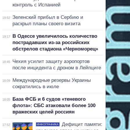
контроль с Испанией
Зеленский прибыл в Сербию и
19:52
раскрыл планы своего визита
В Одессе увеличилось количество
19:17
пострадавших из-за российских
обстрелов стадиона «Черноморец»
Чехия усилит защиту аэропортов
18:45
после инцидента с дроном в Лейпциге
Международные резервы Украины
18:09
сократились в июле
База ФСБ и 6 судов «теневого
18:05
флота»: СБС атаковали более 100
вражеских целей россиян
Дефицит памяти:
ИНФОГРАФИКА
17:52