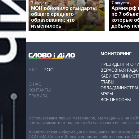
7 августа
7 августа
МОН обновило стандарты
Армия рф 
общего среднего
по 7 объе
образования: что
которые о
изменилось
добычу неф
МОНИТОРИНГ
ПРЕЗИДЕНТ И ОФ
УКР
РОС
ВЕРХОВНАЯ РАДА
КАБИНЕТ МИНИСТ
ГЛАВЫ
О НАС
ОБЛАДМИНИСТРА
КОНТАКТЫ
МЭРЫ
ПРАВИЛА
ВСЕ ПЕРСОНЫ
Использование любых материалов, размещённых на сайте,
вне зависимости от полного либо частичного использова
Аналитическая информация об обещаниях политиков и чин
ООО «ИА Слово и Дело» и является собственностью ООО 