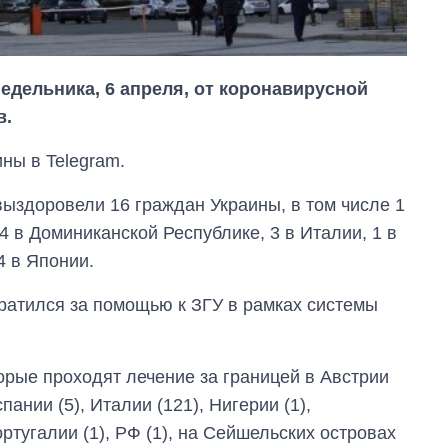
едельника, 6 апреля, от коронавирусной
в.
ны в Telegram.
 выздоровели 16 граждан Украины, в том числе 1
 в Доминиканской Республике, 3 в Италии, 1 в
4 в Японии.
братился за помощью к ЗГУ в рамках системы
Восемь
массированных
ударов по Украине
орые проходят лечение за границей в Австрии
за лето: Киев и
область стали
Испании (5), Италии (121), Нигерии (1),
главной целью рф
ортугалии (1), РФ (1), на Сейшельских островах