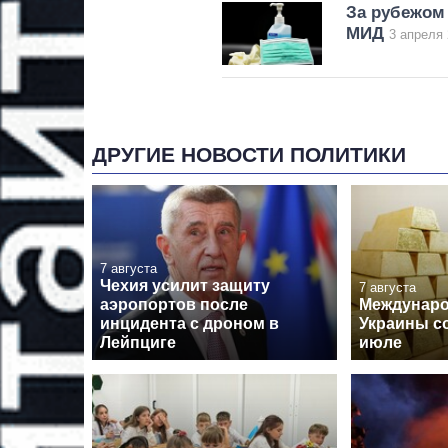
За рубежом 
МИД
3 апреля 
ДРУГИЕ НОВОСТИ ПОЛИТИКИ
7 августа
Чехия усилит защиту
7 августа
аэропортов после
Междунар
инцидента с дроном в
Украины с
Лейпциге
июле