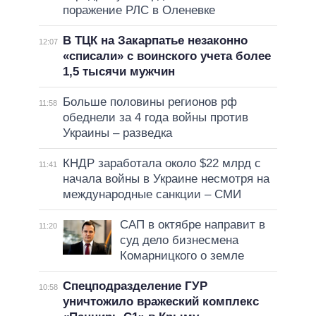
поражение РЛС в Оленевке
В ТЦК на Закарпатье незаконно
12:07
«списали» с воинского учета более
1,5 тысячи мужчин
Больше половины регионов рф
11:58
обеднели за 4 года войны против
Украины – разведка
КНДР заработала около $22 млрд с
11:41
начала войны в Украине несмотря на
международные санкции – СМИ
САП в октябре направит в
11:20
суд дело бизнесмена
Комарницкого о земле
Спецподразделение ГУР
10:58
уничтожило вражеский комплекс