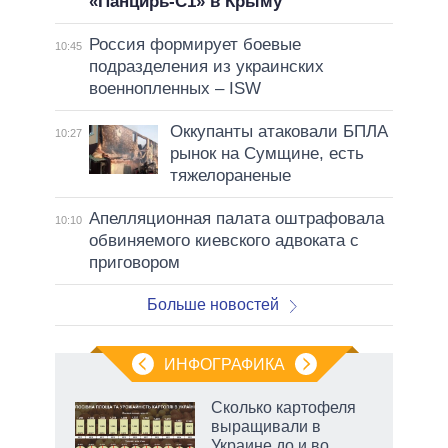
«Панцирь-С1» в Крыму
Россия формирует боевые
10:45
подразделения из украинских
военнопленных – ISW
Оккупанты атаковали БПЛА
10:27
рынок на Сумщине, есть
тяжелораненые
Апелляционная палата оштрафовала
10:10
обвиняемого киевского адвоката с
приговором
Больше новостей
ИНФОГРАФИКА
Сколько картофеля
выращивали в
Украине до и во