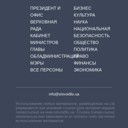
ПРЕЗИДЕНТ И
БИЗНЕС
ОФИС
КУЛЬТУРА
ВЕРХОВНАЯ
НАУКА
РАДА
НАЦИОНАЛЬНАЯ
КАБИНЕТ
БЕЗОПАСНОСТЬ
МИНИСТРОВ
ОБЩЕСТВО
ГЛАВЫ
ПОЛИТИКА
ОБЛАДМИНИСТРАЦИЙ
ПРАВО
МЭРЫ
ФИНАНСЫ
ВСЕ ПЕРСОНЫ
ЭКОНОМИКА
info@slovoidilo.ua
Использование любых материалов, размещённых на сайте,
разрешается при указании ссылки (для интернет-изданий —
гиперссылки) на www.slovoidilo.ua. Ссылка (гиперссылка)
обязательна вне зависимости от полного либо частичного
использования материалов.