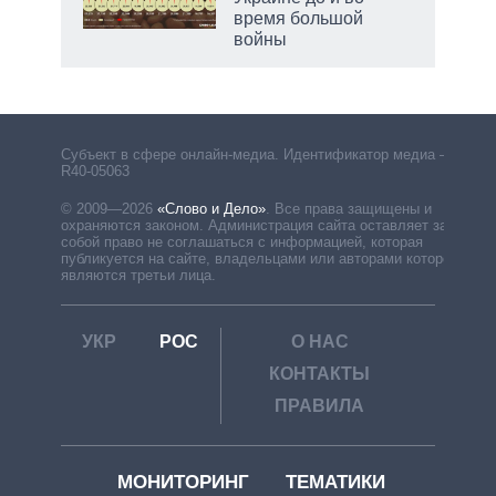
время большой
войны
Субъект в сфере онлайн-медиа. Идентификатор медиа –
R40-05063
© 2009—2026
«Слово и Дело»
.
Все права защищены и
охраняются законом. Администрация сайта оставляет за
собой право не соглашаться с информацией, которая
публикуется на сайте, владельцами или авторами которой
являются третьи лица.
УКР
РОС
О НАС
КОНТАКТЫ
ПРАВИЛА
МОНИТОРИНГ
ТЕМАТИКИ