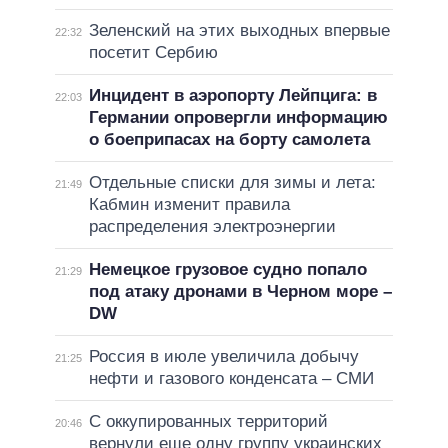
Зеленский на этих выходных впервые
22:32
посетит Сербию
Инцидент в аэропорту Лейпцига: в
22:03
Германии опровергли информацию
о боеприпасах на борту самолета
Отдельные списки для зимы и лета:
21:49
Кабмин изменит правила
распределения электроэнергии
Немецкое грузовое судно попало
21:29
под атаку дронами в Черном море –
DW
Россия в июле увеличила добычу
21:25
нефти и газового конденсата – СМИ
С оккупированных территорий
20:46
вернули еще одну группу украинских