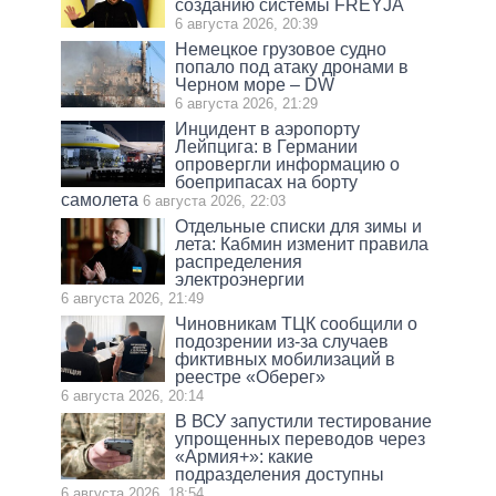
созданию системы FREYJA
6 августа 2026, 20:39
Немецкое грузовое судно
попало под атаку дронами в
Черном море – DW
6 августа 2026, 21:29
Инцидент в аэропорту
Лейпцига: в Германии
опровергли информацию о
боеприпасах на борту
самолета
6 августа 2026, 22:03
Отдельные списки для зимы и
лета: Кабмин изменит правила
распределения
электроэнергии
6 августа 2026, 21:49
Чиновникам ТЦК сообщили о
подозрении из-за случаев
фиктивных мобилизаций в
реестре «Оберег»
6 августа 2026, 20:14
В ВСУ запустили тестирование
упрощенных переводов через
«Армия+»: какие
подразделения доступны
6 августа 2026, 18:54