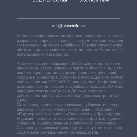
info@slovoidilo.ua
Использование любых материалов, размещённых на сайте,
разрешается при указании ссылки (для интернет-изданий —
гиперссылки) на www.slovoidilo.ua. Ссылка (гиперссылка)
обязательна вне зависимости от полного либо частичного
использования материалов.
Аналитическая информация об обещаниях политиков и
чиновников, размещенных на портале slovoidilo.ua, а также
информация о состоянии выполнения этих обещаний,
собрана и обработана ООО «ИА Слово и Дело» и является
собственностью ООО «ИА Слово и Дело». Инфографики,
размещенные на портале slovoidilo.ua, созданы ОО «Система
народного контроля Слово и Дело» и являются
собственностью ОО «Система народного контроля Слово и
Дело».
Материалы, отмеченные значками, публикуются на правах
рекламы: «Промо», «Новости компаний», «Позиция»,
«Партнерский материал», «Спецпроект», «При поддержке».
Редакция не несет ответственности за факты и оценочные
суждения, обнародованные в рекламных материалах.
Согласно украинскому законодательству ответственность за
содержание рекламы несет рекламодатель.