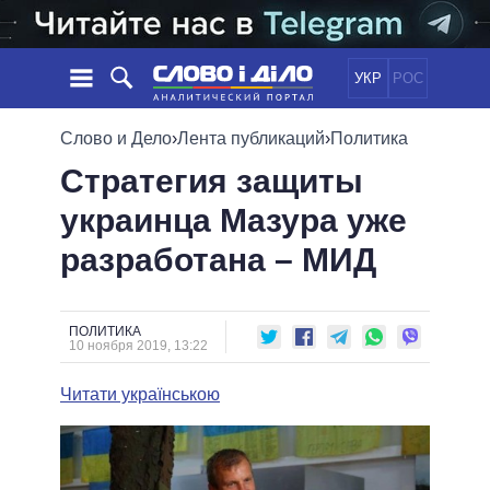
УКР
РОС
НОВОСТИ
Слово и Дело
›
Лента публикаций
›
Политика
Стратегия защиты
ОБЕЩАНИЯ
ЛЕНТА
ПОЛИТИКА
украинца Мазура уже
СОБЫТИЯ
ЭКОНОМИКА
ПОЛИТИКИ
разработана – МИД
СТАТЬИ
ОБЩЕСТВО
ИНФОГРАФИКА
МНЕНИЯ
МИР
ВСЕ ПОЛИТИКИ
ОБЗОРЫ
ПРЕЗИДЕНТ И ОФИС
ВИДЕО
ПОЛИТИКА
ДАЙДЖЕСТЫ
10 ноября 2019, 13:22
ВЕРХОВНАЯ РАДА
ПОДДЕРЖАТЬ
КАБИНЕТ МИНИСТРОВ
Читати українською
ГЛАВЫ ОБЛАДМИНИСТРАЦИЙ
СРАВНЕНИЕ ПОЛИТИКОВ
МЭРЫ
ВСЕ ПЕРСОНЫ