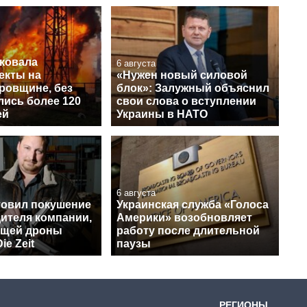
аковала
6 августа
екты на
«Нужен новый силовой
ровщине, без
блок»: Залужный объяснил
лись более 120
свои слова о вступлении
ей
Украины в НАТО
6 августа
товил покушение
Украинская служба «Голоса
дителя компании,
Америки» возобновляет
ющей дроны
работу после длительной
ie Zeit
паузы
РЕГИОНЫ