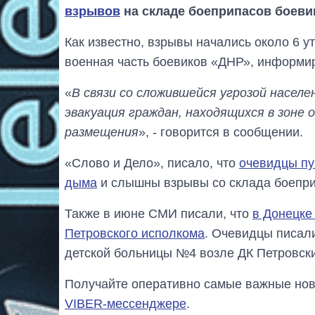
взрывов
на складе боеприпасов боеви
Как известно, взрывы начались около 6 
военная часть боевиков «ДНР», информир
«
В связи со сложившейся угрозой насе
эвакуация граждан, находящихся в зон
размещения
», - говорится в сообщении.
«Слово и Дело», писало, что
очевидцы пу
дыма
и слышны взрывы со склада боепри
Также в июне СМИ писали, что
в Донецке
Петровского исполкома
. Очевидцы писал
детской больницы №4 возле ДК Петровск
Получайте оперативно самые важные ново
VIBER-мессенджере
.