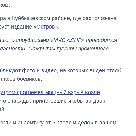
ков.
утра в Куйбышевском районе, где расположена
ует издание «
Остров
».
лению, сотрудниками «МЧС «ДНР» проводится
е опасности. Открыты пункты временного
бликуют фото и видео, на которых виден столб
пасов боевиков.
 утром прогремел мощный взрыв возле
и о снаряды, прилетевшие якобы во двор
ий.
Как выросли
тарифы на
холодную воду в
сти и аналитику от «Слово и дело» в вашем
городах Украины
на начало августа