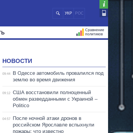
УКР
РОС
Сравнение
ТЬ
политиков
СТРАЦИЙ
МЭРЫ
ВСЕ ПЕРСОНЫ
НОВОСТИ
В Одессе автомобиль провалился под
09:44
землю во время движения
США восстановили полноценный
09:12
обмен разведданными с Украиной –
Politico
После ночной атаки дронов в
04:57
российском Ярославле вспыхнули
пожары: что известно