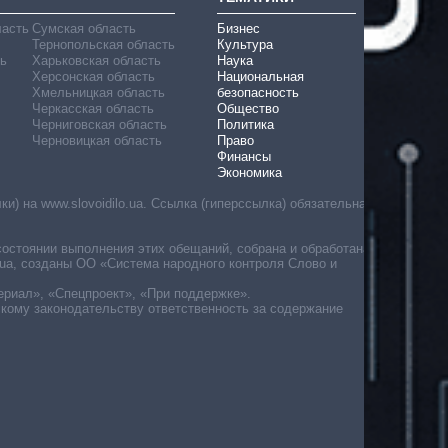
ласть
Сумская область
Бизнес
Тернопольская область
Культура
ь
Харьковская область
Наука
Херсонская область
Национальная
Хмельницкая область
безопасность
Черкасская область
Общество
Черниговская область
Политика
Черновицкая область
Право
Финансы
Экономика
) на www.slovoidilo.ua. Ссылка (гиперссылка) обязательна
состоянии выполнения этих обещаний, собрана и обработана
ua, созданы ОО «Система народного контроля Слово и
ериал», «Спецпроект», «При поддержке».
скому законодательству ответственность за содержание