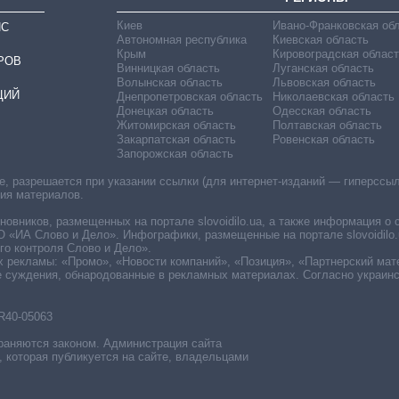
Киев
Ивано-Франковская об
ИС
Автономная республика
Киевская область
Крым
Кировоградская област
РОВ
Винницкая область
Луганская область
Волынская область
Львовская область
ЦИЙ
Днепропетровская область
Николаевская область
Донецкая область
Одесская область
Житомирская область
Полтавская область
Закарпатская область
Ровенская область
Запорожская область
 разрешается при указании ссылки (для интернет-изданий — гиперссылки
ния материалов.
овников, размещенных на портале slovoidilo.ua, а также информация о 
«ИА Слово и Дело». Инфографики, размещенные на портале slovoidilo.
о контроля Слово и Дело».
х рекламы: «Промо», «Новости компаний», «Позиция», «Партнерский мат
е суждения, обнародованные в рекламных материалах. Согласно украин
R40-05063
раняются законом. Администрация сайта
, которая публикуется на сайте, владельцами