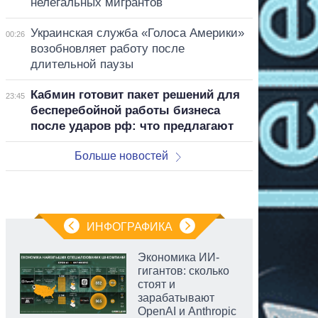
нелегальных мигрантов
Украинская служба «Голоса Америки»
00:26
возобновляет работу после
длительной паузы
Кабмин готовит пакет решений для
23:45
бесперебойной работы бизнеса
после ударов рф: что предлагают
Больше новостей
ИНФОГРАФИКА
Экономика ИИ-
гигантов: сколько
стоят и
зарабатывают
OpenAI и Anthropic