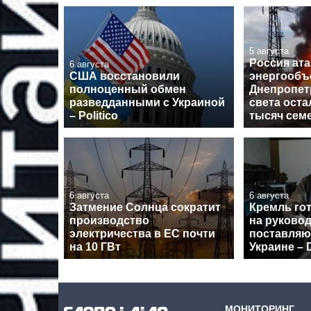
5 августа
Россия ат
6 августа
США восстановили
энергообъ
полноценный обмен
Днепропет
разведданными с Украиной
света оста
– Politico
тысяч сем
6 августа
6 августа
Затмение Солнца сократит
Кремль го
производство
на руково
электричества в ЕС почти
поставля
на 10 ГВт
Украине – D
МОНИТОРИНГ