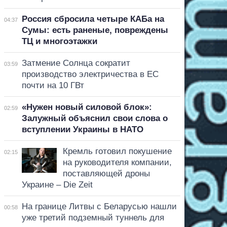
Россия сбросила четыре КАБа на
04:37
Сумы: есть раненые, повреждены
ТЦ и многоэтажки
Затмение Солнца сократит
03:59
производство электричества в ЕС
почти на 10 ГВт
«Нужен новый силовой блок»:
02:59
Залужный объяснил свои слова о
вступлении Украины в НАТО
Кремль готовил покушение
02:15
на руководителя компании,
поставляющей дроны
Украине – Die Zeit
На границе Литвы с Беларусью нашли
00:58
уже третий подземный туннель для