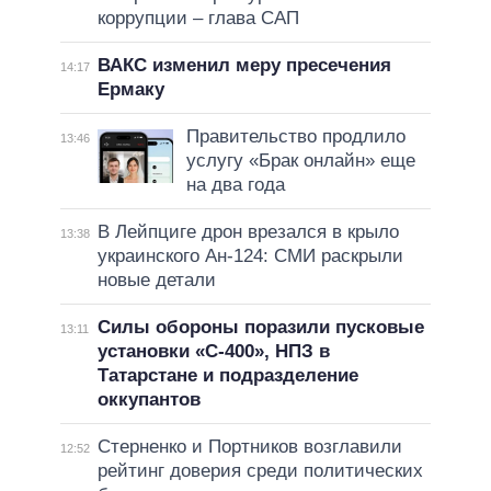
коррупции – глава САП
ВАКС изменил меру пресечения
14:17
Ермаку
Правительство продлило
13:46
услугу «Брак онлайн» еще
на два года
В Лейпциге дрон врезался в крыло
13:38
украинского Ан-124: СМИ раскрыли
новые детали
Силы обороны поразили пусковые
13:11
установки «С-400», НПЗ в
Татарстане и подразделение
оккупантов
Стерненко и Портников возглавили
12:52
рейтинг доверия среди политических