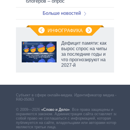
блогеров – опрос
Больше новостей
ИНФОГРАФИКА
 5
Дефицит памяти: как
го
вырос спрос на чипы
сть
за последние годы и
ВР
что прогнозируют на
2027-й
маги
Субъект в сфере онлайн-медиа. Идентификатор медиа –
R40-05063
© 2009—2026
«Слово и Дело»
.
Все права защищены и
охраняются законом. Администрация сайта оставляет за
собой право не соглашаться с информацией, которая
публикуется на сайте, владельцами или авторами которой
являются третьи лица.