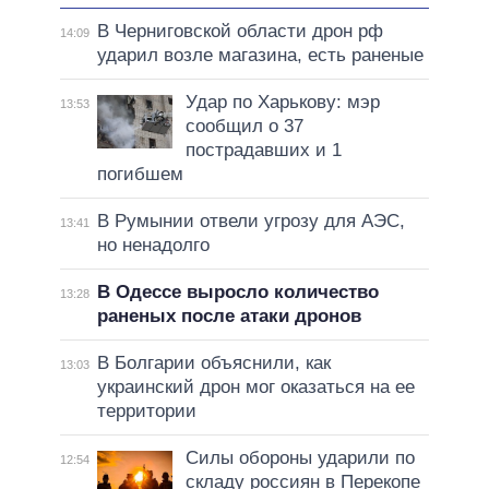
В Черниговской области дрон рф
14:09
ударил возле магазина, есть раненые
Удар по Харькову: мэр
13:53
сообщил о 37
пострадавших и 1
погибшем
В Румынии отвели угрозу для АЭС,
13:41
но ненадолго
В Одессе выросло количество
13:28
раненых после атаки дронов
В Болгарии объяснили, как
13:03
украинский дрон мог оказаться на ее
территории
Силы обороны ударили по
12:54
складу россиян в Перекопе