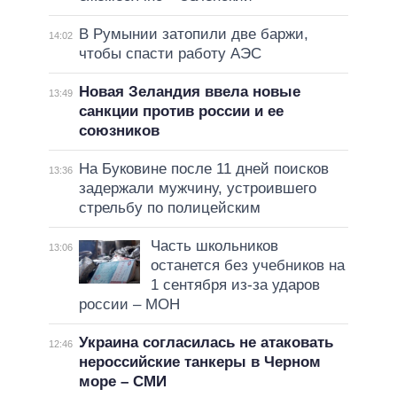
В Румынии затопили две баржи,
14:02
чтобы спасти работу АЭС
Новая Зеландия ввела новые
13:49
санкции против россии и ее
союзников
На Буковине после 11 дней поисков
13:36
задержали мужчину, устроившего
стрельбу по полицейским
Часть школьников
13:06
останется без учебников на
1 сентября из-за ударов
россии – МОН
Украина согласилась не атаковать
12:46
нероссийские танкеры в Черном
море – СМИ