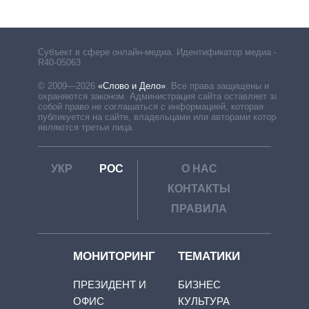
Субъект в сфере онлайн-медиа. Идентификатор медиа –
R40-05063
© 2009—2026
«Слово и Дело»
.
Все права защищены и
охраняются законом. Администрация сайта оставляет за
собой право не соглашаться с информацией, которая
публикуется на сайте, владельцами или авторами которой
являются третьи лица.
УКР
РОС
О НАС
КОНТАКТЫ
ПРАВИЛА
МОНИТОРИНГ
ТЕМАТИКИ
ПРЕЗИДЕНТ И
БИЗНЕС
ОФИС
КУЛЬТУРА