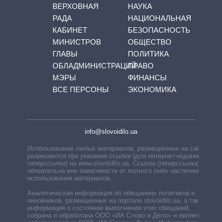
ВЕРХОВНАЯ
НАУКА
РАДА
НАЦИОНАЛЬНАЯ
КАБИНЕТ
БЕЗОПАСНОСТЬ
МИНИСТРОВ
ОБЩЕСТВО
ГЛАВЫ
ПОЛИТИКА
ОБЛАДМИНИСТРАЦИЙ
ПРАВО
МЭРЫ
ФИНАНСЫ
ВСЕ ПЕРСОНЫ
ЭКОНОМИКА
info@slovoidilo.ua
Использование любых материалов, размещённых на сайте,
разрешается при указании ссылки (для интернет-изданий —
гиперссылки) на www.slovoidilo.ua. Ссылка (гиперссылка)
обязательна вне зависимости от полного либо частичного
использования материалов.
Аналитическая информация об обещаниях политиков и
чиновников, размещенных на портале slovoidilo.ua, а также
информация о состоянии выполнения этих обещаний,
собрана и обработана ООО «ИА Слово и Дело» и является