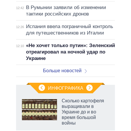
В Румынии заявили об изменении
12:42
тактики российских дронов
Испания ввела пограничный контроль
12:26
для путешественников из Италии
«Не хочет только путин»: Зеленский
12:10
отреагировал на ночной удар по
Украине
Больше новостей
ИНФОГРАФИКА
 как
Сколько картофеля
чипы
выращивали в
ды и
Украине до и во
т на
время большой
войны