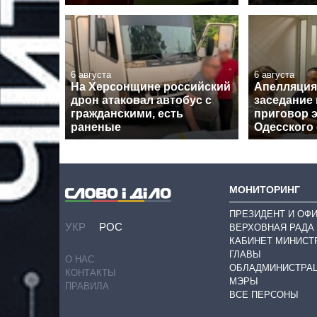
6 августа
6 августа
На Херсонщине российский
Апелляция
дрон атаковал автобус с
заседание
гражданскими, есть
приговор э
раненые
Одесского
МОНИТОРИНГ
ПРЕЗИДЕНТ И ОФ
УКР
РОС
ВЕРХОВНАЯ РАДА
КАБИНЕТ МИНИСТ
ГЛАВЫ
О НАС
ОБЛАДМИНИСТРА
КОНТАКТЫ
МЭРЫ
ПРАВИЛА
ВСЕ ПЕРСОНЫ