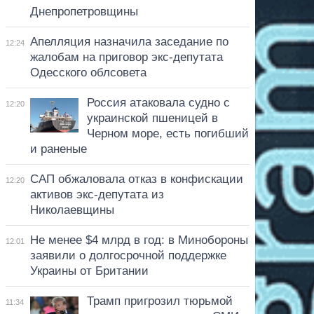
Днепропетровщины
Апелляция назначила заседание по
12:24
жалобам на приговор экс-депутата
Одесского облсовета
Россия атаковала судно с
12:20
украинской пшеницей в
Черном море, есть погибший
и раненые
САП обжаловала отказ в конфискации
12:20
активов экс-депутата из
Николаевщины
Не менее $4 млрд в год: в Минобороны
12:01
заявили о долгосрочной поддержке
Украины от Британии
Трамп пригрозил тюрьмой
11:34