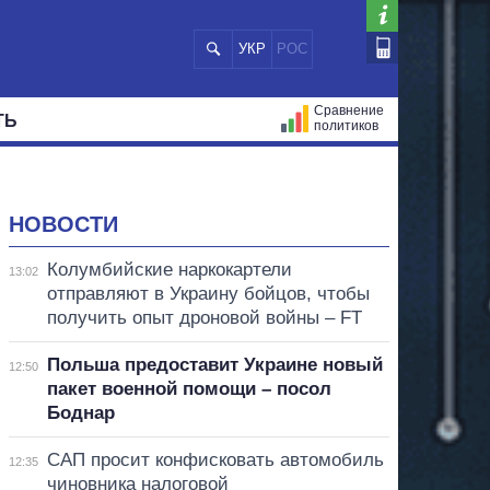
УКР
РОС
Сравнение
ТЬ
политиков
СТРАЦИЙ
МЭРЫ
ВСЕ ПЕРСОНЫ
НОВОСТИ
Колумбийские наркокартели
13:02
отправляют в Украину бойцов, чтобы
получить опыт дроновой войны – FT
Польша предоставит Украине новый
12:50
пакет военной помощи – посол
Боднар
САП просит конфисковать автомобиль
12:35
чиновника налоговой