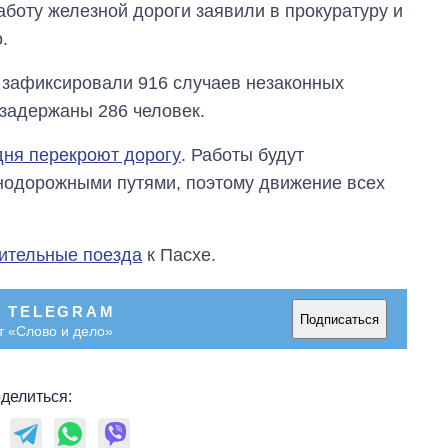
аботу железной дороги заявили в прокуратуру и
OpenAI и Anthropic
.
а зафиксировали 916 случаев незаконных
 задержаны 286 человек.
дня перекроют дорогу
. Работы будут
нодорожными путями, поэтому движение всех
ительные поезда
к Пасхе.
В TELEGRAM
Подписаться
т «Слово и дело»
делиться: