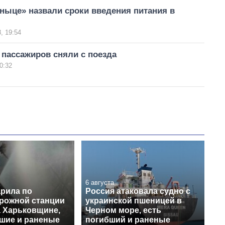
ныце» назвали сроки введения питания в
, 19:54
 пассажиров сняли с поезда
0:32
6 августа
арила по
Россия атаковала судно с
рожной станции
украинской пшеницей в
а Харьковщине,
Черном море, есть
бшие и раненые
погибший и раненые