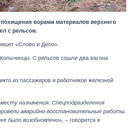
е похищения ворами материалов верхнего
ел с рельсов.
пишет «Слово и Дело».
-Копычинцы. С рельсов сошли два вагона
никто из пассажиров и работников железной
 месту назначения. Спецподразделения
 провели аварийно-восстановительные работы.
Экономика ИИ-
тке было возобновлено
», – говорится в
гигантов: сколько
стоят и
зарабатывают