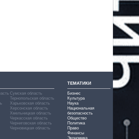
ТЕМАТИКИ
ласть
Сумская область
Бизнес
Тернопольская область
Культура
ь
Харьковская область
Наука
Херсонская область
Национальная
Хмельницкая область
безопасность
Черкасская область
Общество
Черниговская область
Политика
Черновицкая область
Право
Финансы
Экономика