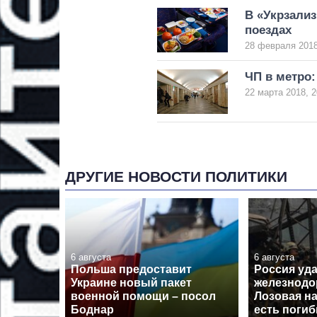
В «Укрзализ
поездах
28 февраля 2018
ЧП в метро:
22 марта 2018, 2
ДРУГИЕ НОВОСТИ ПОЛИТИКИ
6 августа
6 августа
Польша предоставит
Россия уд
Украине новый пакет
железнодо
военной помощи – посол
Лозовая н
Боднар
есть поги