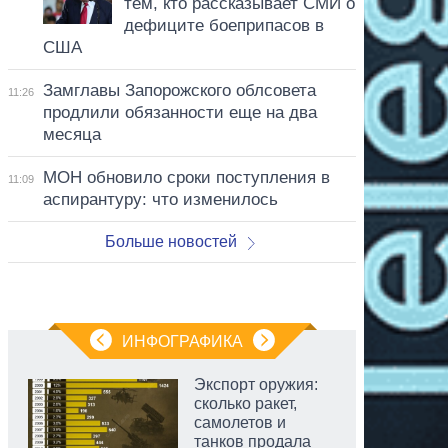
тем, кто рассказывает СМИ о
дефиците боеприпасов в
США
Замглавы Запорожского облсовета
11:26
продлили обязанности еще на два
месяца
МОН обновило сроки поступления в
11:09
аспирантуру: что изменилось
Больше новостей
ИНФОГРАФИКА
Экспорт оружия:
сколько ракет,
самолетов и
танков продала