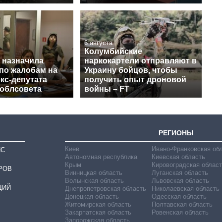
6 августа
Колумбийские
 назначила
наркокартели отправляют в
 по жалобам на
Украину бойцов, чтобы
кс-депутата
получить опыт дроновой
 облсовета
войны – FT
РЕГИОНЫ
Киев
Ивано-Франковская об
ИС
Автономная республика
Киевская область
Крым
Кировоградская област
РОВ
Винницкая область
Луганская область
Волынская область
Львовская область
ЦИЙ
Днепропетровская область
Николаевская область
Донецкая область
Одесская область
Житомирская область
Полтавская область
Закарпатская область
Ровенская область
Запорожская область