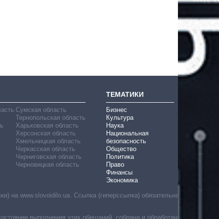
ТЕМАТИКИ
ласть
Сумская область
Бизнес
Тернопольская область
Культура
ь
Харьковская область
Наука
Херсонская область
Национальная
Хмельницкая область
безопасность
Черкасская область
Общество
Черниговская область
Политика
Черновицкая область
Право
Финансы
Экономика
) на www.slovoidilo.ua. Ссылка (гиперссылка) обязательна
состоянии выполнения этих обещаний, собрана и обработана