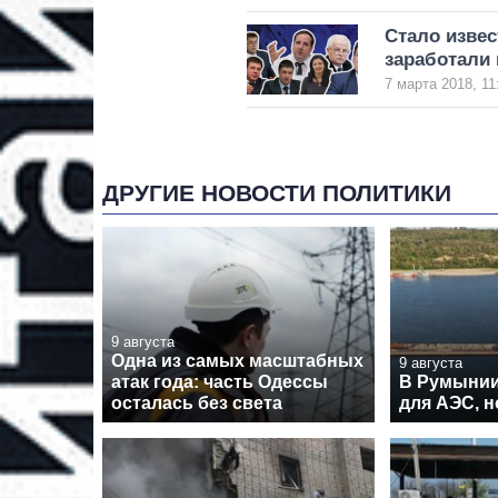
Стало изве
заработали
7 марта 2018, 11
ДРУГИЕ НОВОСТИ ПОЛИТИКИ
9 августа
Одна из самых масштабных
9 августа
атак года: часть Одессы
В Румынии
осталась без света
для АЭС, н