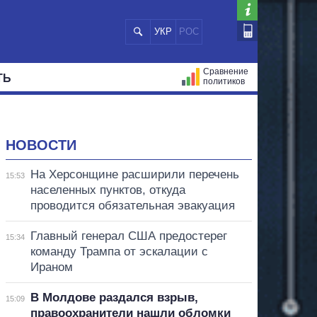
УКР
РОС
Сравнение
ТЬ
политиков
СТРАЦИЙ
МЭРЫ
ВСЕ ПЕРСОНЫ
НОВОСТИ
На Херсонщине расширили перечень
15:53
населенных пунктов, откуда
проводится обязательная эвакуация
Главный генерал США предостерег
15:34
команду Трампа от эскалации с
Ираном
В Молдове раздался взрыв,
15:09
правоохранители нашли обломки