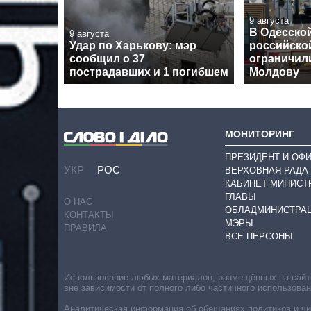
9 августа
В Одесской
9 августа
Удар по Харькову: мэр
российской
сообщил о 37
ограничил
пострадавших и 1 погибшем
Молдову
МОНИТОРИНГ
ПРЕЗИДЕНТ И ОФ
УКР
РОС
ВЕРХОВНАЯ РАДА
КАБИНЕТ МИНИСТ
ГЛАВЫ
О НАС
ОБЛАДМИНИСТРА
КОНТАКТЫ
МЭРЫ
ПРАВИЛА
ВСЕ ПЕРСОНЫ
Использование любых материалов, размещённых на сайте,
вне зависимости от полного либо частичного использова
Аналитическая информация об обещаниях политиков и чин