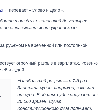
ZIK
, передает «Слово и Дело».
аботает от двух с половиной до четырех
ые не отказываются от украинского
 за рубежом на временной или постоянной
ествует огромный разрыв в зарплатах, Розенко
чей и судей.
Сколько
картофеля
«Наибольший разрыв — в 7-8 раз.
выращивали в
Украине до и во
Зарплата судей, например, зависит
время большой
от суда. В общем, судья получает от
м:
войны
20 000 гривен. Судья
Конституционного суда получает,