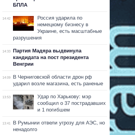
БПЛА
Россия ударила по
14:42
немецкому бизнесу в
Украине, есть масштабные
разрушения
Партия Мадяра выдвинула
14:33
кандидата на пост президента
Венгрии
В Черниговской области дрон рф
14:09
ударил возле магазина, есть раненые
Удар по Харькову: мэр
13:53
сообщил о 37 пострадавших
и 1 погибшем
В Румынии отвели угрозу для АЭС, но
13:41
ненадолго