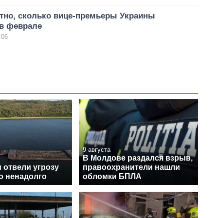
стно, сколько вице-премьеры Украины
 в феврале
:06
9 августа
В Молдове раздался взрыв,
 отвели угрозу
правоохранители нашли
о ненадолго
обломки БПЛА