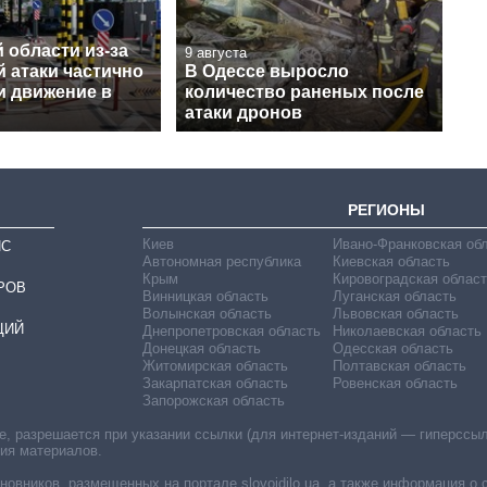
 области из-за
9 августа
 атаки частично
В Одессе выросло
и движение в
количество раненых после
атаки дронов
РЕГИОНЫ
Киев
Ивано-Франковская об
ИС
Автономная республика
Киевская область
Крым
Кировоградская област
РОВ
Винницкая область
Луганская область
Волынская область
Львовская область
ЦИЙ
Днепропетровская область
Николаевская область
Донецкая область
Одесская область
Житомирская область
Полтавская область
Закарпатская область
Ровенская область
Запорожская область
 разрешается при указании ссылки (для интернет-изданий — гиперссылки
ния материалов.
овников, размещенных на портале slovoidilo.ua, а также информация о 