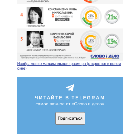
Изображение максимального размера (откроется в новом
окне)
ЧИТАЙТЕ В TELEGRAM
самое важное от «Слово и дело»
Подписаться