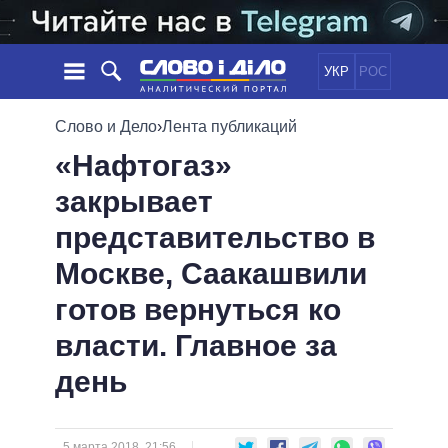
УКР
РОС
НОВОСТИ
Слово и Дело
›
Лента публикаций
«Нафтогаз»
ОБЕЩАНИЯ
ЛЕНТА
ПОЛИТИКА
закрывает
СОБЫТИЯ
ЭКОНОМИКА
ПОЛИТИКИ
представительство в
СТАТЬИ
ОБЩЕСТВО
ИНФОГРАФИКА
МНЕНИЯ
МИР
ВСЕ ПОЛИТИКИ
Москве, Саакашвили
ОБЗОРЫ
ПРЕЗИДЕНТ И ОФИС
готов вернуться ко
ВИДЕО
ДАЙДЖЕСТЫ
ВЕРХОВНАЯ РАДА
власти. Главное за
ПОДДЕРЖАТЬ
КАБИНЕТ МИНИСТРОВ
день
ГЛАВЫ ОБЛАДМИНИСТРАЦИЙ
СРАВНЕНИЕ ПОЛИТИКОВ
МЭРЫ
ВСЕ ПЕРСОНЫ
5 марта 2018, 21:56