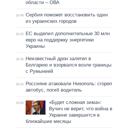
области – ОВА
Сербия поможет восстановить один
16:48
из украинских городов
ЕС выделил дополнительные 30 млн
16:42
евро на поддержку энергетики
Украины
Неизвестный дрон залетел в
16:36
Болгарию и взорвался возле границы
с Румынией
Россияне атаковали Никополь: сгорел
16:16
автобус, погиб водитель
«Будет сложная зима»:
16:05
Вучич не верит, что война в
Украине завершится в
ближайшие месяцы