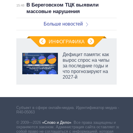
В Береговском ТЦК выявили
15:48
массовые нарушения
Больше новостей
ИНФОГРАФИКА
 5
Дефицит памяти: как
го
вырос спрос на чипы
сть
за последние годы и
ВР
что прогнозируют на
2027-й
Субъект в сфере онлайн-медиа. Идентификатор медиа –
R40-05063
© 2009—2026
«Слово и Дело»
.
Все права защищены и
охраняются законом. Администрация сайта оставляет за
собой право не соглашаться с информацией, которая