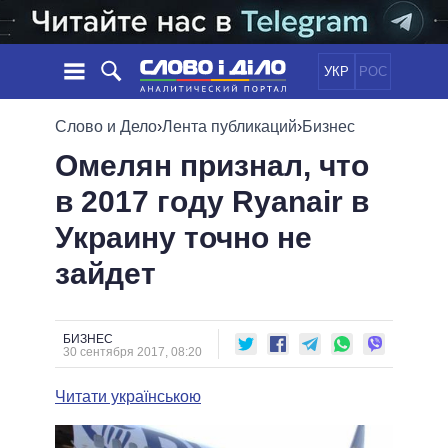
УКР
РОС
НОВОСТИ
Слово и Дело
›
Лента публикаций
›
Бизнес
Омелян признал, что
ОБЕЩАНИЯ
ЛЕНТА
ПОЛИТИКА
в 2017 году Ryanair в
СОБЫТИЯ
ЭКОНОМИКА
ПОЛИТИКИ
Украину точно не
СТАТЬИ
ОБЩЕСТВО
ИНФОГРАФИКА
МНЕНИЯ
МИР
ВСЕ ПОЛИТИКИ
зайдет
ОБЗОРЫ
ПРЕЗИДЕНТ И ОФИС
ВИДЕО
ДАЙДЖЕСТЫ
ВЕРХОВНАЯ РАДА
БИЗНЕС
ПОДДЕРЖАТЬ
КАБИНЕТ МИНИСТРОВ
30 сентября 2017, 08:20
ГЛАВЫ ОБЛАДМИНИСТРАЦИЙ
СРАВНЕНИЕ ПОЛИТИКОВ
Читати українською
МЭРЫ
ВСЕ ПЕРСОНЫ