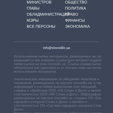
МИНИСТРОВ
ОБЩЕСТВО
ГЛАВЫ
ПОЛИТИКА
ОБЛАДМИНИСТРАЦИЙ
ПРАВО
МЭРЫ
ФИНАНСЫ
ВСЕ ПЕРСОНЫ
ЭКОНОМИКА
info@slovoidilo.ua
Использование любых материалов, размещённых на сайте,
разрешается при указании ссылки (для интернет-изданий —
гиперссылки) на www.slovoidilo.ua. Ссылка (гиперссылка)
обязательна вне зависимости от полного либо частичного
использования материалов.
Аналитическая информация об обещаниях политиков и
чиновников, размещенных на портале slovoidilo.ua, а также
информация о состоянии выполнения этих обещаний,
собрана и обработана ООО «ИА Слово и Дело» и является
собственностью ООО «ИА Слово и Дело». Инфографики,
размещенные на портале slovoidilo.ua, созданы ОО «Система
народного контроля Слово и Дело» и являются
собственностью ОО «Система народного контроля Слово и
Дело».