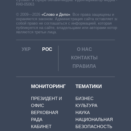
R40-05063
© 2009—2026
«Слово и Дело»
.
Все права защищены и
охраняются законом. Администрация сайта оставляет за
собой право не соглашаться с информацией, которая
публикуется на сайте, владельцами или авторами которой
являются третьи лица.
УКР
РОС
О НАС
КОНТАКТЫ
ПРАВИЛА
МОНИТОРИНГ
ТЕМАТИКИ
ПРЕЗИДЕНТ И
БИЗНЕС
ОФИС
КУЛЬТУРА
ВЕРХОВНАЯ
НАУКА
РАДА
НАЦИОНАЛЬНАЯ
КАБИНЕТ
БЕЗОПАСНОСТЬ