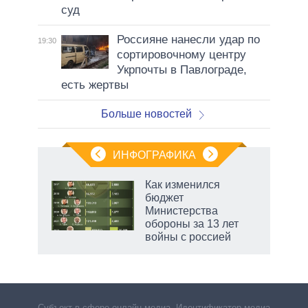
суд
Россияне нанесли удар по
19:30
сортировочному центру
Укрпочты в Павлограде,
есть жертвы
Больше новостей
ИНФОГРАФИКА
Как изменился
бюджет
не за
Министерства
асть
обороны за 13 лет
елью
войны с россией
Субъект в сфере онлайн-медиа. Идентификатор медиа –