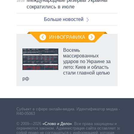
Международные резервы Украины
18:09
сократились в июле
Больше новостей
ИНФОГРАФИКА
еля
Восемь
массированных
ударов по Украине за
лето: Киев и область
стали главной целью
рф
маги
Субъект в сфере онлайн-медиа. Идентификатор медиа –
R40-05063
© 2009—2026
«Слово и Дело»
.
Все права защищены и
охраняются законом. Администрация сайта оставляет за
собой право не соглашаться с информацией, которая