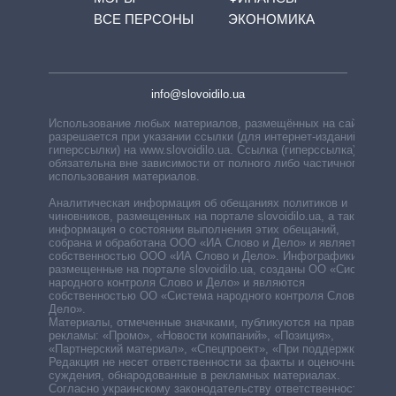
ВСЕ ПЕРСОНЫ
ЭКОНОМИКА
info@slovoidilo.ua
Использование любых материалов, размещённых на сайте,
разрешается при указании ссылки (для интернет-изданий —
гиперссылки) на www.slovoidilo.ua. Ссылка (гиперссылка)
обязательна вне зависимости от полного либо частичного
использования материалов.
Аналитическая информация об обещаниях политиков и
чиновников, размещенных на портале slovoidilo.ua, а также
информация о состоянии выполнения этих обещаний,
собрана и обработана ООО «ИА Слово и Дело» и является
собственностью ООО «ИА Слово и Дело». Инфографики,
размещенные на портале slovoidilo.ua, созданы ОО «Система
народного контроля Слово и Дело» и являются
собственностью ОО «Система народного контроля Слово и
Дело».
Материалы, отмеченные значками, публикуются на правах
рекламы: «Промо», «Новости компаний», «Позиция»,
«Партнерский материал», «Спецпроект», «При поддержке».
Редакция не несет ответственности за факты и оценочные
суждения, обнародованные в рекламных материалах.
Согласно украинскому законодательству ответственность за