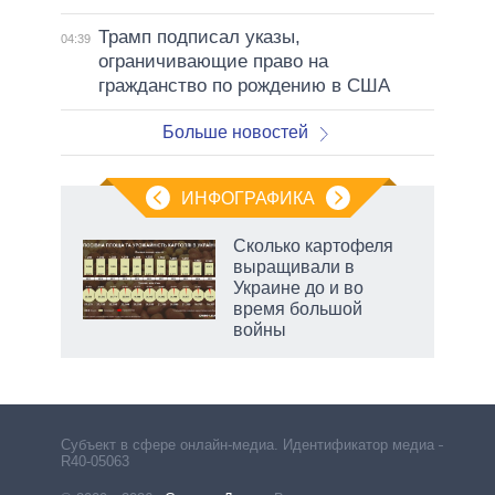
Трамп подписал указы,
04:39
ограничивающие право на
гражданство по рождению в США
Больше новостей
ИНФОГРАФИКА
Сколько картофеля
выращивали в
не за
Украине до и во
асть
время большой
елью
войны
маги
Субъект в сфере онлайн-медиа. Идентификатор медиа –
R40-05063