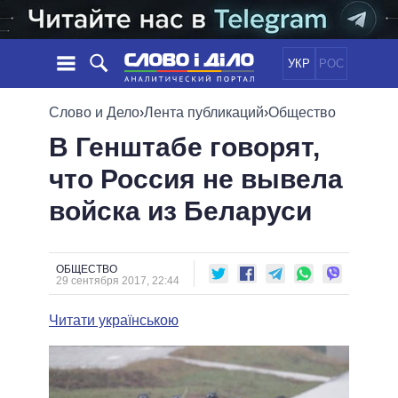
УКР
РОС
НОВОСТИ
Слово и Дело
›
Лента публикаций
›
Общество
В Генштабе говорят,
ОБЕЩАНИЯ
ЛЕНТА
ПОЛИТИКА
что Россия не вывела
СОБЫТИЯ
ЭКОНОМИКА
ПОЛИТИКИ
войска из Беларуси
СТАТЬИ
ОБЩЕСТВО
ИНФОГРАФИКА
МНЕНИЯ
МИР
ВСЕ ПОЛИТИКИ
ОБЗОРЫ
ПРЕЗИДЕНТ И ОФИС
ВИДЕО
ОБЩЕСТВО
ДАЙДЖЕСТЫ
29 сентября 2017, 22:44
ВЕРХОВНАЯ РАДА
ПОДДЕРЖАТЬ
КАБИНЕТ МИНИСТРОВ
Читати українською
ГЛАВЫ ОБЛАДМИНИСТРАЦИЙ
СРАВНЕНИЕ ПОЛИТИКОВ
МЭРЫ
ВСЕ ПЕРСОНЫ