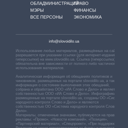
ОБЛАДМИНИСТРАЦИЙ
ПРАВО
МЭРЫ
ФИНАНСЫ
ВСЕ ПЕРСОНЫ
ЭКОНОМИКА
info@slovoidilo.ua
Использование любых материалов, размещённых на сайте,
разрешается при указании ссылки (для интернет-изданий —
гиперссылки) на www.slovoidilo.ua. Ссылка (гиперссылка)
обязательна вне зависимости от полного либо частичного
использования материалов.
Аналитическая информация об обещаниях политиков и
чиновников, размещенных на портале slovoidilo.ua, а также
информация о состоянии выполнения этих обещаний,
собрана и обработана ООО «ИА Слово и Дело» и является
собственностью ООО «ИА Слово и Дело». Инфографики,
размещенные на портале slovoidilo.ua, созданы ОО «Система
народного контроля Слово и Дело» и являются
собственностью ОО «Система народного контроля Слово и
Дело».
Материалы, отмеченные значками, публикуются на правах
рекламы: «Промо», «Новости компаний», «Позиция»,
«Партнерский материал», «Спецпроект», «При поддержке».
Редакция не несет ответственности за факты и оценочные