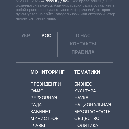
© 2009—2026
«Слово и Дело»
.
Все права защищены и
охраняются законом. Администрация сайта оставляет за
собой право не соглашаться с информацией, которая
публикуется на сайте, владельцами или авторами которой
являются третьи лица.
УКР
РОС
О НАС
КОНТАКТЫ
ПРАВИЛА
МОНИТОРИНГ
ТЕМАТИКИ
ПРЕЗИДЕНТ И
БИЗНЕС
ОФИС
КУЛЬТУРА
ВЕРХОВНАЯ
НАУКА
РАДА
НАЦИОНАЛЬНАЯ
КАБИНЕТ
БЕЗОПАСНОСТЬ
МИНИСТРОВ
ОБЩЕСТВО
ГЛАВЫ
ПОЛИТИКА