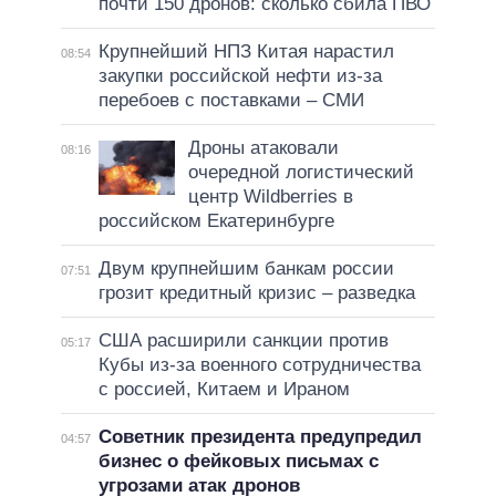
почти 150 дронов: сколько сбила ПВО
Крупнейший НПЗ Китая нарастил
08:54
закупки российской нефти из-за
перебоев с поставками – СМИ
Дроны атаковали
08:16
очередной логистический
центр Wildberries в
российском Екатеринбурге
Двум крупнейшим банкам россии
07:51
грозит кредитный кризис – разведка
США расширили санкции против
05:17
Кубы из-за военного сотрудничества
с россией, Китаем и Ираном
Советник президента предупредил
04:57
бизнес о фейковых письмах с
угрозами атак дронов