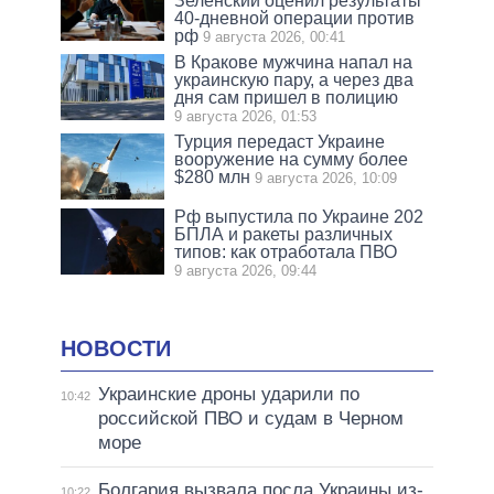
Зеленский оценил результаты
40-дневной операции против
рф
9 августа 2026, 00:41
В Кракове мужчина напал на
украинскую пару, а через два
дня сам пришел в полицию
9 августа 2026, 01:53
Турция передаст Украине
вооружение на сумму более
$280 млн
9 августа 2026, 10:09
Рф выпустила по Украине 202
БПЛА и ракеты различных
типов: как отработала ПВО
9 августа 2026, 09:44
НОВОСТИ
Украинские дроны ударили по
10:42
российской ПВО и судам в Черном
море
Болгария вызвала посла Украины из-
10:22