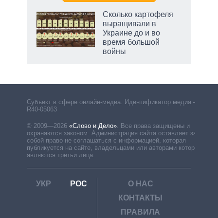
Сколько картофеля
выращивали в
Украине до и во
время большой
войны
Субъект в сфере онлайн-медиа. Идентификатор медиа –
R40-05063
© 2009—2026
«Слово и Дело»
.
Все права защищены и
охраняются законом. Администрация сайта оставляет за
собой право не соглашаться с информацией, которая
публикуется на сайте, владельцами или авторами которой
являются третьи лица.
УКР
РОС
О НАС
КОНТАКТЫ
ПРАВИЛА