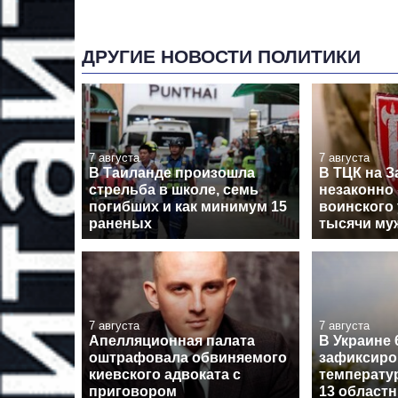
ДРУГИЕ НОВОСТИ ПОЛИТИКИ
7 августа
7 августа
В Таиланде произошла
В ТЦК на З
стрельба в школе, семь
незаконно 
погибших и как минимум 15
воинского 
раненых
тысячи му
7 августа
7 августа
Апелляционная палата
В Украине 
оштрафовала обвиняемого
зафиксиро
киевского адвоката с
температу
приговором
13 област