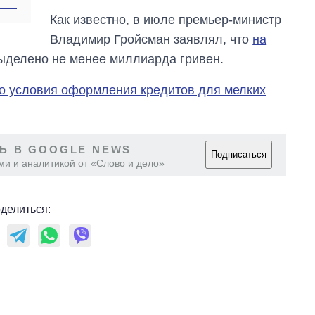
время большой
Как известно, в июле премьер-министр
войны
Владимир Гройсман заявлял, что
на
ыделено не менее миллиарда гривен.
о условия оформления кредитов для мелких
Ь В GOOGLE NEWS
Подписаться
ми и аналитикой от «Слово и дело»
делиться: