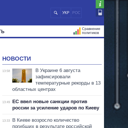
УКР
РОС
Сравнение
ТЬ
политиков
СТРАЦИЙ
МЭРЫ
ВСЕ ПЕРСОНЫ
НОВОСТИ
В Украине 6 августа
13:58
зафиксировали
температурные рекорды в 13
областных центрах
ЕС ввел новые санкции против
13:49
россии за усиление ударов по Киеву
В Киеве возросло количество
13:33
погибших в результате российской