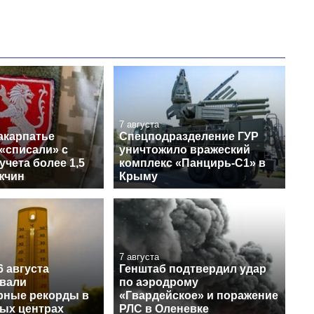
7 августа
акарпатье
Спецподразделение ГУР
«списали» с
уничтожило вражеский
учета более 1,5
комплекс «Панцирь-С1» в
жчин
Крыму
7 августа
6 августа
Генштаб подтвердил удар
вали
по аэродрому
рные рекорды в
«Гвардейское» и поражение
ных центрах
РЛС в Оленевке