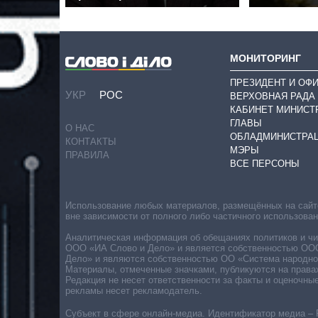
МОНИТОРИНГ
ПРЕЗИДЕНТ И ОФ
УКР
РОС
ВЕРХОВНАЯ РАДА
КАБИНЕТ МИНИСТ
ГЛАВЫ
О НАС
ОБЛАДМИНИСТРА
КОНТАКТЫ
МЭРЫ
ПРАВИЛА
ВСЕ ПЕРСОНЫ
Использование любых материалов, размещённых на сайте,
вне зависимости от полного либо частичного использова
Аналитическая информация об обещаниях политиков и чин
ООО «ИА Слово и Дело» и является собственностью ООО 
Дело» и являются собственностью ОО «Система народног
Материалы, отмеченные значками, публикуются на права
Редакция не несет ответственности за факты и оценочны
рекламы несет рекламодатель.
Субъект в сфере онлайн-медиа. Идентификатор медиа – 