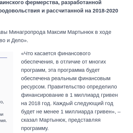
аинского фермерства, разработанной
родовольствия и рассчитанной на 2018-2020
авы Минагропрода Максим Мартынюк в ходе
во и Дело».
«Что касается финансового
обеспечения, в отличие от многих
программ, эта программа будет
обеспечена реальным финансовым
ресурсом. Правительство определило
финансирование в 1 миллиард гривен
о,
на 2018 год. Каждый следующий год
будет не менее 1 миллиарда гривен», –
ои
Сколько
сказал Мартынюк, представляя
картофеля
емя.
выращивали в
программу.
Украине до и во