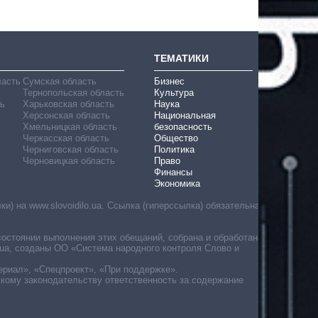
ТЕМАТИКИ
ласть
Сумская область
Бизнес
Тернопольская область
Культура
ь
Харьковская область
Наука
Херсонская область
Национальная
Хмельницкая область
безопасность
Черкасская область
Общество
Черниговская область
Политика
Черновицкая область
Право
Финансы
Экономика
) на www.slovoidilo.ua. Ссылка (гиперссылка) обязательна
состоянии выполнения этих обещаний, собрана и обработана
ua, созданы ОО «Система народного контроля Слово и
ериал», «Спецпроект», «При поддержке».
скому законодательству ответственность за содержание