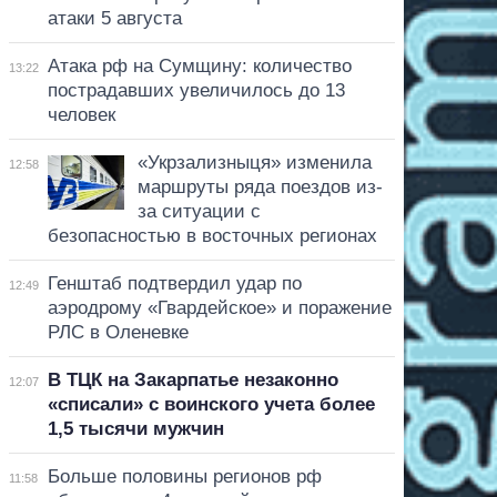
атаки 5 августа
Атака рф на Сумщину: количество
13:22
пострадавших увеличилось до 13
человек
«Укрзализныця» изменила
12:58
маршруты ряда поездов из-
за ситуации с
безопасностью в восточных регионах
Генштаб подтвердил удар по
12:49
аэродрому «Гвардейское» и поражение
РЛС в Оленевке
В ТЦК на Закарпатье незаконно
12:07
«списали» с воинского учета более
1,5 тысячи мужчин
Больше половины регионов рф
11:58