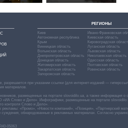
РЕГИОНЫ
Киев
Ивано-Франковская об
ИС
Автономная республика
Киевская область
Крым
Кировоградская област
РОВ
Винницкая область
Луганская область
Волынская область
Львовская область
ЦИЙ
Днепропетровская область
Николаевская область
Донецкая область
Одесская область
Житомирская область
Полтавская область
Закарпатская область
Ровенская область
Запорожская область
 разрешается при указании ссылки (для интернет-изданий — гиперссылки
ния материалов.
овников, размещенных на портале slovoidilo.ua, а также информация о 
«ИА Слово и Дело». Инфографики, размещенные на портале slovoidilo.
о контроля Слово и Дело».
х рекламы: «Промо», «Новости компаний», «Позиция», «Партнерский мат
е суждения, обнародованные в рекламных материалах. Согласно украин
R40-05063