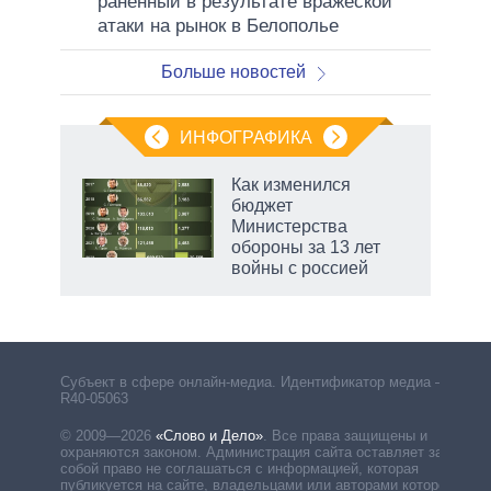
раненный в результате вражеской
атаки на рынок в Белополье
Больше новостей
ИНФОГРАФИКА
Как изменился
бюджет
Министерства
обороны за 13 лет
войны с россией
Субъект в сфере онлайн-медиа. Идентификатор медиа –
R40-05063
© 2009—2026
«Слово и Дело»
.
Все права защищены и
охраняются законом. Администрация сайта оставляет за
собой право не соглашаться с информацией, которая
публикуется на сайте, владельцами или авторами которой