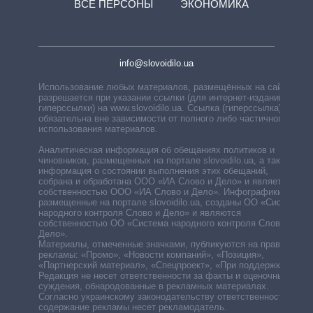
ВСЕ ПЕРСОНЫ
ЭКОНОМИКА
info@slovoidilo.ua
Использование любых материалов, размещённых на сайте,
разрешается при указании ссылки (для интернет-изданий —
гиперссылки) на www.slovoidilo.ua. Ссылка (гиперссылка)
обязательна вне зависимости от полного либо частичного
использования материалов.
Аналитическая информация об обещаниях политиков и
чиновников, размещенных на портале slovoidilo.ua, а также
информация о состоянии выполнения этих обещаний,
собрана и обработана ООО «ИА Слово и Дело» и является
собственностью ООО «ИА Слово и Дело». Инфографики,
размещенные на портале slovoidilo.ua, созданы ОО «Система
народного контроля Слово и Дело» и являются
собственностью ОО «Система народного контроля Слово и
Дело».
Материалы, отмеченные значками, публикуются на правах
рекламы: «Промо», «Новости компаний», «Позиция»,
«Партнерский материал», «Спецпроект», «При поддержке».
Редакция не несет ответственности за факты и оценочные
суждения, обнародованные в рекламных материалах.
Согласно украинскому законодательству ответственность за
содержание рекламы несет рекламодатель.