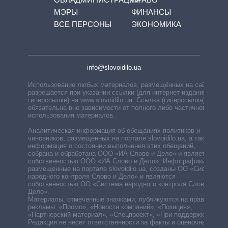
МЭРЫ
ФИНАНСЫ
ВСЕ ПЕРСОНЫ
ЭКОНОМИКА
info@slovoidilo.ua
Использование любых материалов, размещённых на сайте,
разрешается при указании ссылки (для интернет-изданий —
гиперссылки) на www.slovoidilo.ua. Ссылка (гиперссылка)
обязательна вне зависимости от полного либо частичного
использования материалов.
Аналитическая информация об обещаниях политиков и
чиновников, размещенных на портале slovoidilo.ua, а также
информация о состоянии выполнения этих обещаний,
собрана и обработана ООО «ИА Слово и Дело» и является
собственностью ООО «ИА Слово и Дело». Инфографики,
размещенные на портале slovoidilo.ua, созданы ОО «Система
народного контроля Слово и Дело» и являются
собственностью ОО «Система народного контроля Слово и
Дело».
Материалы, отмеченные значками, публикуются на правах
рекламы: «Промо», «Новости компаний», «Позиция»,
«Партнерский материал», «Спецпроект», «При поддержке».
Редакция не несет ответственности за факты и оценочные