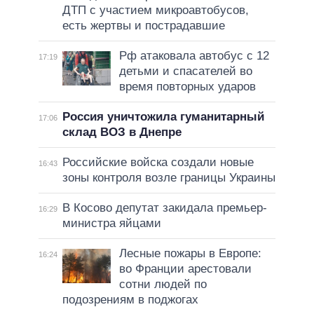
ДТП с участием микроавтобусов,
есть жертвы и пострадавшие
Рф атаковала автобус с 12
17:19
детьми и спасателей во
время повторных ударов
Россия уничтожила гуманитарный
17:06
склад ВОЗ в Днепре
Российские войска создали новые
16:43
зоны контроля возле границы Украины
В Косово депутат закидала премьер-
16:29
министра яйцами
Лесные пожары в Европе:
16:24
во Франции арестовали
сотни людей по
подозрениям в поджогах