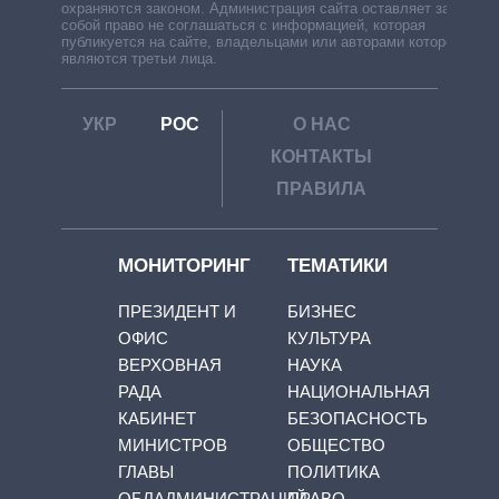
охраняются законом. Администрация сайта оставляет за
собой право не соглашаться с информацией, которая
публикуется на сайте, владельцами или авторами которой
являются третьи лица.
УКР
РОС
О НАС
КОНТАКТЫ
ПРАВИЛА
МОНИТОРИНГ
ТЕМАТИКИ
ПРЕЗИДЕНТ И
БИЗНЕС
ОФИС
КУЛЬТУРА
ВЕРХОВНАЯ
НАУКА
РАДА
НАЦИОНАЛЬНАЯ
КАБИНЕТ
БЕЗОПАСНОСТЬ
МИНИСТРОВ
ОБЩЕСТВО
ГЛАВЫ
ПОЛИТИКА
ОБЛАДМИНИСТРАЦИЙ
ПРАВО