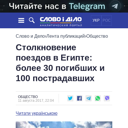
УКР
РОС
НОВОСТИ
Слово и Дело
›
Лента публикаций
›
Общество
Столкновение
ОБЕЩАНИЯ
ЛЕНТА
ПОЛИТИКА
поездов в Египте:
СОБЫТИЯ
ЭКОНОМИКА
ПОЛИТИКИ
более 30 погибших и
СТАТЬИ
ОБЩЕСТВО
ИНФОГРАФИКА
МНЕНИЯ
МИР
ВСЕ ПОЛИТИКИ
100 пострадавших
ОБЗОРЫ
ПРЕЗИДЕНТ И ОФИС
ВИДЕО
ДАЙДЖЕСТЫ
ВЕРХОВНАЯ РАДА
ОБЩЕСТВО
ПОДДЕРЖАТЬ
КАБИНЕТ МИНИСТРОВ
11 августа 2017, 22:04
ГЛАВЫ ОБЛАДМИНИСТРАЦИЙ
СРАВНЕНИЕ ПОЛИТИКОВ
Читати українською
МЭРЫ
ВСЕ ПЕРСОНЫ