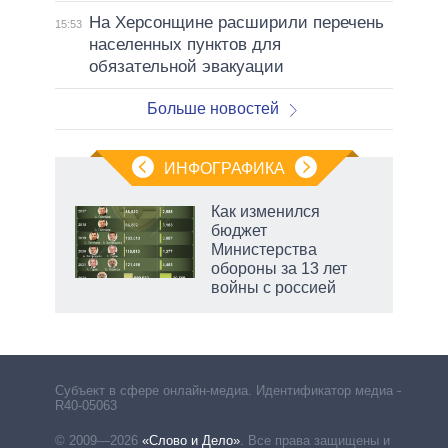
На Херсонщине расширили перечень
15:53
населенных пунктов для
обязательной эвакуации
Больше новостей
ИНФОГРАФИКА
 5
Как изменился
го
бюджет
сть
Министерства
ВР
обороны за 13 лет
войны с россией
Субъект в сфере онлайн-медиа. Идентификатор медиа –
R40-05063
© 2009—2026
«Слово и Дело»
.
Все права защищены и