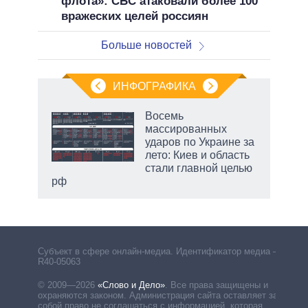
флота»: СБС атаковали более 100
вражеских целей россиян
Больше новостей
ИНФОГРАФИКА
Восемь
массированных
ударов по Украине за
ет
лето: Киев и область
стали главной целью
рф
маги
Субъект в сфере онлайн-медиа. Идентификатор медиа –
R40-05063
© 2009—2026
«Слово и Дело»
.
Все права защищены и
охраняются законом. Администрация сайта оставляет за
собой право не соглашаться с информацией, которая