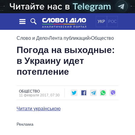
УКР
РОС
НОВОСТИ
Слово и Дело
›
Лента публикаций
›
Общество
Погода на выходные:
ОБЕЩАНИЯ
ЛЕНТА
ПОЛИТИКА
в Украину идет
СОБЫТИЯ
ЭКОНОМИКА
ПОЛИТИКИ
потепление
СТАТЬИ
ОБЩЕСТВО
ИНФОГРАФИКА
МНЕНИЯ
МИР
ВСЕ ПОЛИТИКИ
ОБЗОРЫ
ПРЕЗИДЕНТ И ОФИС
ВИДЕО
ОБЩЕСТВО
ДАЙДЖЕСТЫ
11 февраля 2017, 07:30
ВЕРХОВНАЯ РАДА
ПОДДЕРЖАТЬ
КАБИНЕТ МИНИСТРОВ
Читати українською
ГЛАВЫ ОБЛАДМИНИСТРАЦИЙ
СРАВНЕНИЕ ПОЛИТИКОВ
МЭРЫ
ВСЕ ПЕРСОНЫ