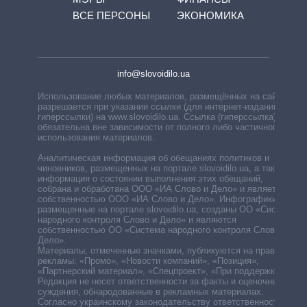
ВСЕ ПЕРСОНЫ
ЭКОНОМИКА
info@slovoidilo.ua
Использование любых материалов, размещённых на сайте,
разрешается при указании ссылки (для интернет-изданий —
гиперссылки) на www.slovoidilo.ua. Ссылка (гиперссылка)
обязательна вне зависимости от полного либо частичного
использования материалов.
Аналитическая информация об обещаниях политиков и
чиновников, размещенных на портале slovoidilo.ua, а также
информация о состоянии выполнения этих обещаний,
собрана и обработана ООО «ИА Слово и Дело» и является
собственностью ООО «ИА Слово и Дело». Инфографики,
размещенные на портале slovoidilo.ua, созданы ОО «Система
народного контроля Слово и Дело» и являются
собственностью ОО «Система народного контроля Слово и
Дело».
Материалы, отмеченные значками, публикуются на правах
рекламы: «Промо», «Новости компаний», «Позиция»,
«Партнерский материал», «Спецпроект», «При поддержке».
Редакция не несет ответственности за факты и оценочные
суждения, обнародованные в рекламных материалах.
Согласно украинскому законодательству ответственность за