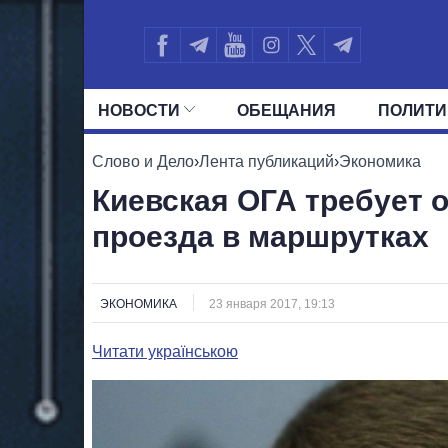
НОВОСТИ
ОБЕЩАНИЯ
ПОЛИТИ
ВСЕ ПОЛИТИКИ
ПРЕЗИДЕНТ И ОФ
Слово и Дело
›
Лента публикаций
›
Экономика
Киевская ОГА требует
проезда в маршрутках
ЭКОНОМИКА
23 января 2017, 19:13
Читати українською