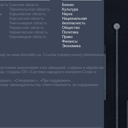
ласть
Сумская область
Бизнес
Тернопольская область
Культура
ь
Харьковская область
Наука
Херсонская область
Национальная
Хмельницкая область
безопасность
Черкасская область
Общество
Черниговская область
Политика
Черновицкая область
Право
Финансы
Экономика
) на www.slovoidilo.ua. Ссылка (гиперссылка) обязательна
состоянии выполнения этих обещаний, собрана и обработана
ua, созданы ОО «Система народного контроля Слово и
ериал», «Спецпроект», «При поддержке».
скому законодательству ответственность за содержание