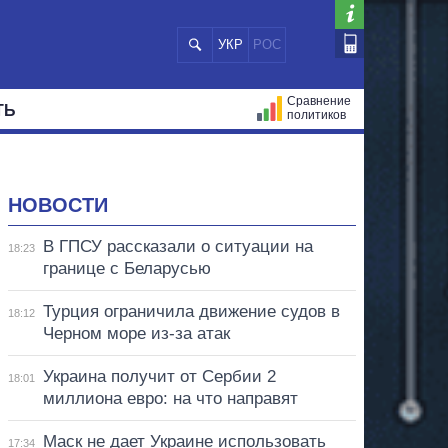
УКР
РОС
Сравнение
ТЬ
политиков
СТРАЦИЙ
МЭРЫ
ВСЕ ПЕРСОНЫ
НОВОСТИ
В ГПСУ рассказали о ситуации на
18:23
границе с Беларусью
Турция ограничила движение судов в
18:12
Черном море из-за атак
Украина получит от Сербии 2
18:01
миллиона евро: на что направят
Маск не дает Украине использовать
17:34