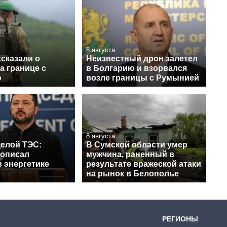
8 августа
сказали о
Неизвестный дрон залетел
а границе с
в Болгарию и взорвался
ю
возле границы с Румынией
8 августа
целой ТЭС:
В Сумской области умер
 описал
мужчина, раненный в
 энергетике
результате вражеской атаки
на рынок в Белополье
РЕГИОНЫ