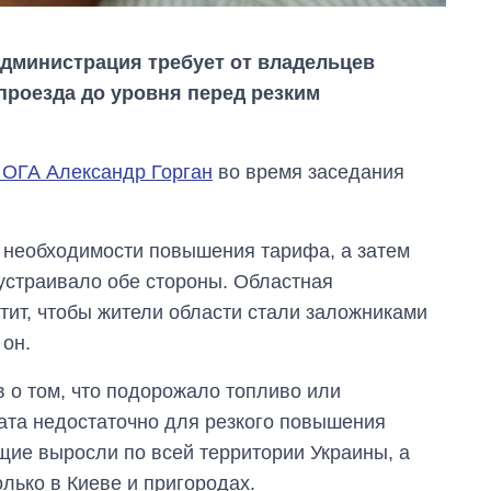
администрация требует от владельцев
проезда до уровня перед резким
 ОГА Александр Горган
во время заседания
 необходимости повышения тарифа, а затем
Восемь
устраивало обе стороны. Областная
массированных
тит, чтобы жители области стали заложниками
ударов по Украине
за лето: Киев и
 он.
область стали
главной целью рф
в о том, что подорожало топливо или
ата недостаточно для резкого повышения
щие выросли по всей территории Украины, а
ько в Киеве и пригородах.