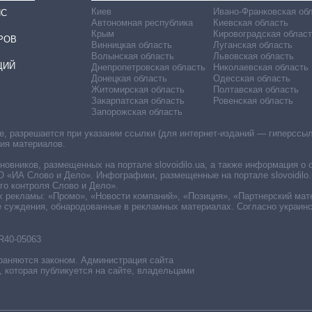
Киев
Ивано-Франковская об
ИС
Автономная республика
Киевская область
Крым
Кировоградская област
РОВ
Винницкая область
Луганская область
Волынская область
Львовская область
ЦИЙ
Днепропетровская область
Николаевская область
Донецкая область
Одесская область
Житомирская область
Полтавская область
Закарпатская область
Ровенская область
Запорожская область
 разрешается при указании ссылки (для интернет-изданий — гиперссылки
ния материалов.
овников, размещенных на портале slovoidilo.ua, а также информация о 
«ИА Слово и Дело». Инфографики, размещенные на портале slovoidilo.
о контроля Слово и Дело».
х рекламы: «Промо», «Новости компаний», «Позиция», «Партнерский мат
е суждения, обнародованные в рекламных материалах. Согласно украин
R40-05063
раняются законом. Администрация сайта
, которая публикуется на сайте, владельцами