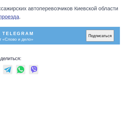
ссажирских автоперевозчиков Киевской области
проезда
.
В TELEGRAM
Подписаться
т «Слово и дело»
делиться: