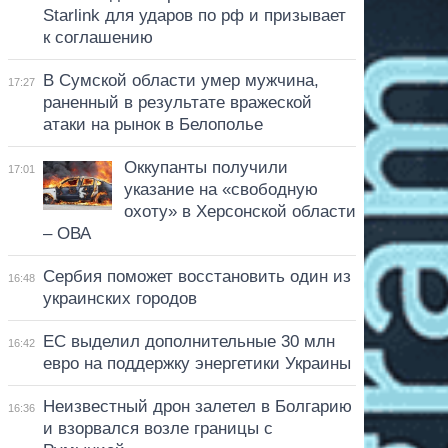
Starlink для ударов по рф и призывает
к соглашению
В Сумской области умер мужчина,
17:27
раненный в результате вражеской
атаки на рынок в Белополье
Оккупанты получили
17:01
указание на «свободную
охоту» в Херсонской области
– ОВА
Сербия поможет восстановить один из
16:48
украинских городов
ЕС выделил дополнительные 30 млн
16:42
евро на поддержку энергетики Украины
Неизвестный дрон залетел в Болгарию
16:36
и взорвался возле границы с