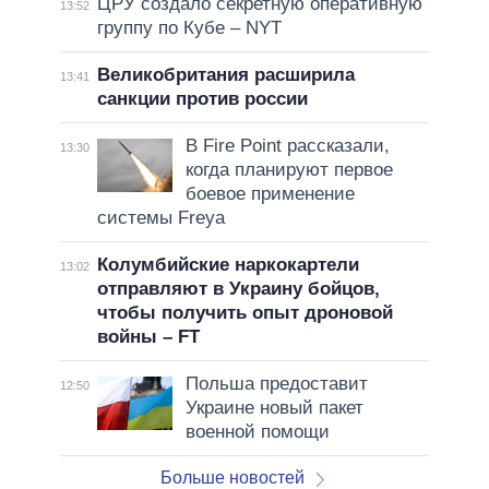
ЦРУ создало секретную оперативную
13:52
группу по Кубе – NYT
Великобритания расширила
13:41
санкции против россии
В Fire Point рассказали,
13:30
когда планируют первое
боевое применение
системы Freya
Колумбийские наркокартели
13:02
отправляют в Украину бойцов,
чтобы получить опыт дроновой
войны – FT
Польша предоставит
12:50
Украине новый пакет
военной помощи
Больше новостей