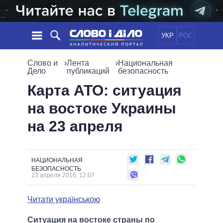
УКР
РОС
НОВОСТИ
Слово и
›
Лента
›
Национальная
Дело
публикаций
безопасность
ОБЕЩАНИЯ
ЛЕНТА
ПОЛИТИКА
Карта АТО: ситуация
СОБЫТИЯ
ЭКОНОМИКА
на востоке Украины
ПОЛИТИКИ
СТАТЬИ
ОБЩЕСТВО
на 23 апреля
ИНФОГРАФИКА
МНЕНИЯ
МИР
ВСЕ ПОЛИТИКИ
ОБЗОРЫ
ПРЕЗИДЕНТ И ОФИС
ВИДЕО
ДАЙДЖЕСТЫ
ВЕРХОВНАЯ РАДА
НАЦИОНАЛЬНАЯ
БЕЗОПАСНОСТЬ
ПОДДЕРЖАТЬ
КАБИНЕТ МИНИСТРОВ
23 апреля 2016, 12:07
ГЛАВЫ ОБЛАДМИНИСТРАЦИЙ
СРАВНЕНИЕ ПОЛИТИКОВ
Читати українською
МЭРЫ
ВСЕ ПЕРСОНЫ
Ситуация на востоке страны по