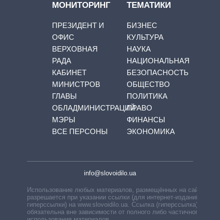
МОНИТОРИНГ
ТЕМАТИКИ
ПРЕЗИДЕНТ И
БИЗНЕС
ОФИС
КУЛЬТУРА
ВЕРХОВНАЯ
НАУКА
РАДА
НАЦИОНАЛЬНАЯ
КАБИНЕТ
БЕЗОПАСНОСТЬ
МИНИСТРОВ
ОБЩЕСТВО
ГЛАВЫ
ПОЛИТИКА
ОБЛАДМИНИСТРАЦИЙ
ПРАВО
МЭРЫ
ФИНАНСЫ
ВСЕ ПЕРСОНЫ
ЭКОНОМИКА
info@slovoidilo.ua
Использование любых материалов, размещённых на сайте,
разрешается при указании ссылки (для интернет-изданий —
гиперссылки) на www.slovoidilo.ua. Ссылка (гиперссылка)
обязательна вне зависимости от полного либо частичного
использования материалов.