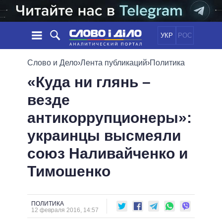
УКР
РОС
НОВОСТИ
Слово и Дело
›
Лента публикаций
›
Политика
«Куда ни глянь –
ОБЕЩАНИЯ
ЛЕНТА
ПОЛИТИКА
везде
СОБЫТИЯ
ЭКОНОМИКА
ПОЛИТИКИ
антикоррупционеры»:
СТАТЬИ
ОБЩЕСТВО
ИНФОГРАФИКА
МНЕНИЯ
МИР
ВСЕ ПОЛИТИКИ
украинцы высмеяли
ОБЗОРЫ
ПРЕЗИДЕНТ И ОФИС
союз Наливайченко и
ВИДЕО
ДАЙДЖЕСТЫ
ВЕРХОВНАЯ РАДА
Тимошенко
ПОДДЕРЖАТЬ
КАБИНЕТ МИНИСТРОВ
ГЛАВЫ ОБЛАДМИНИСТРАЦИЙ
СРАВНЕНИЕ ПОЛИТИКОВ
МЭРЫ
ПОЛИТИКА
12 февраля 2016, 14:57
ВСЕ ПЕРСОНЫ