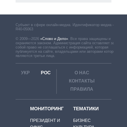
рф
Субъект в сфере онлайн-медиа. Идентификатор медиа –
R40-05063
© 2009—2026
«Слово и Дело»
.
Все права защищены и
охраняются законом. Администрация сайта оставляет за
собой право не соглашаться с информацией, которая
публикуется на сайте, владельцами или авторами которой
являются третьи лица.
УКР
РОС
О НАС
КОНТАКТЫ
ПРАВИЛА
МОНИТОРИНГ
ТЕМАТИКИ
ПРЕЗИДЕНТ И
БИЗНЕС