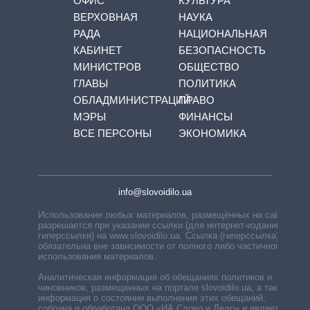
ОФИС
КУЛЬТУРА
ВЕРХОВНАЯ
НАУКА
РАДА
НАЦИОНАЛЬНАЯ
КАБИНЕТ
БЕЗОПАСНОСТЬ
МИНИСТРОВ
ОБЩЕСТВО
ГЛАВЫ
ПОЛИТИКА
ОБЛАДМИНИСТРАЦИЙ
ПРАВО
МЭРЫ
ФИНАНСЫ
ВСЕ ПЕРСОНЫ
ЭКОНОМИКА
info@slovoidilo.ua
Использование любых материалов, размещённых на сайте,
разрешается при указании ссылки (для интернет-изданий —
гиперссылки) на www.slovoidilo.ua. Ссылка (гиперссылка)
обязательна вне зависимости от полного либо частичного
использования материалов.
Аналитическая информация об обещаниях политиков и
чиновников, размещенных на портале slovoidilo.ua, а также
информация о состоянии выполнения этих обещаний,
собрана и обработана ООО «ИА Слово и Дело» и является