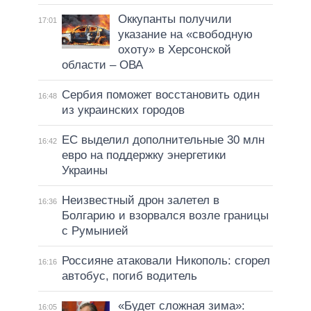
Оккупанты получили
17:01
указание на «свободную
охоту» в Херсонской
области – ОВА
Сербия поможет восстановить один
16:48
из украинских городов
ЕС выделил дополнительные 30 млн
16:42
евро на поддержку энергетики
Украины
Неизвестный дрон залетел в
16:36
Болгарию и взорвался возле границы
с Румынией
Россияне атаковали Никополь: сгорел
16:16
автобус, погиб водитель
«Будет сложная зима»:
16:05