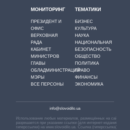
МОНИТОРИНГ
ТЕМАТИКИ
ПРЕЗИДЕНТ И
БИЗНЕС
ОФИС
КУЛЬТУРА
ВЕРХОВНАЯ
НАУКА
РАДА
НАЦИОНАЛЬНАЯ
КАБИНЕТ
БЕЗОПАСНОСТЬ
МИНИСТРОВ
ОБЩЕСТВО
ГЛАВЫ
ПОЛИТИКА
ОБЛАДМИНИСТРАЦИЙ
ПРАВО
МЭРЫ
ФИНАНСЫ
ВСЕ ПЕРСОНЫ
ЭКОНОМИКА
info@slovoidilo.ua
Использование любых материалов, размещённых на сайте,
разрешается при указании ссылки (для интернет-изданий —
гиперссылки) на www.slovoidilo.ua. Ссылка (гиперссылка)