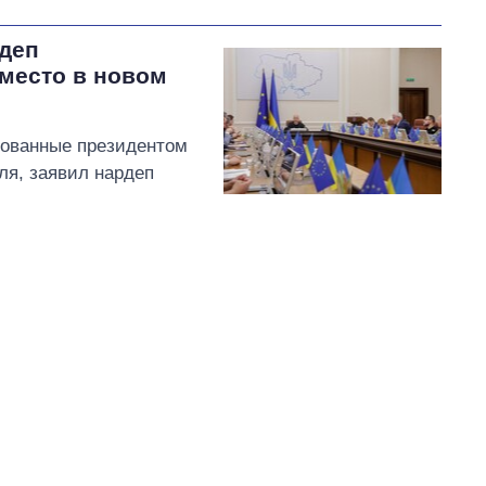
рдеп
 место в новом
рованные президентом
ля, заявил нардеп