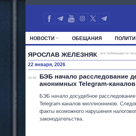
1625
НОВОСТИ
ОБЕЩАНИЯ
ПОЛИТИ
ВСЕ ПОЛИТИКИ
ПРЕЗИДЕНТ И ОФ
ЯРОСЛАВ ЖЕЛЕЗНЯК
все публикации по тегу
22 января, 2026
БЭБ начало расследование д
18:48
анонимных Telegram-канало
БЭБ начало досудебное расследование
Telegram-каналов миллионников. След
факты возможного нарушения налоговог
законодательства.