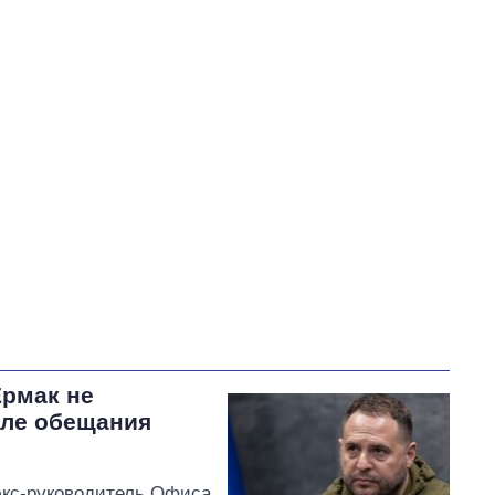
Кулеба Дмитрий Иванович
В процессе
32
38
51
Выполнено
24
38%
Не выполнено
7
выполнено
Всего
63
11
Сибига пообещал
работать с партнерами,
чтобы включить
тысячелетние храмы
Черниговщины в Список
объектов всемирного наследия,
Ермак не
находящихся под угрозой
сле обещания
экс-руководитель Офиса