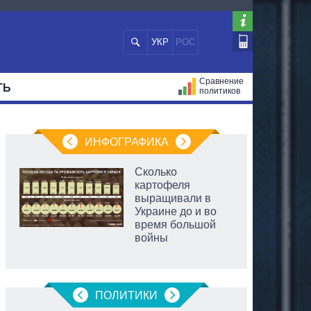
УКР
РОС
Сравнение
ТЬ
политиков
СТРАЦИЙ
МЭРЫ
ВСЕ ПЕРСОНЫ
ИНФОГРАФИКА
Сколько
картофеля
выращивали в
Украине до и во
время большой
войны
ПОЛИТИКИ