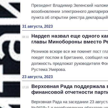
Президент Владимир Зеленский наложит
возобновлении электронного деклариров
пункта об открытии реестра деклараций
31 августа, 2023
Нардеп назвал еще одного ка
08:10
главы Минобороны вместо Р
Резников вскоре все же покинет пост г
поедет послом в Британию, сообщил на
должность предложат руководителя Фо
Рустема Умерова.
23 августа, 2023
Верховная Рада поддержала 
17:20
финансовой отчетности парт
Верховная Рада на заседании 23 август
№ 9419−1 о возобновлении обязательн