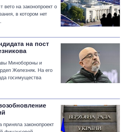
 вето на законопроект о
ания, в котором нет
.
ндидата на пост
езникова
лавы Минобороны и
рдеп Железняк. На его
нда госимущества
возобновление
ий
а приняла законопроект
ой финансовой