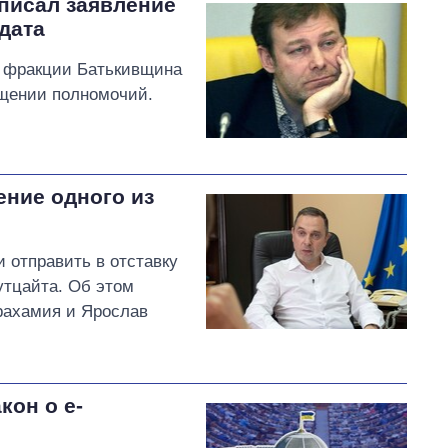
писал заявление
дата
з фракции Батькивщина
ащении полномочий.
ение одного из
 отправить в отставку
утцайта. Об этом
рахамия и Ярослав
кон о е-