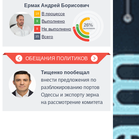
Ермак Андрей Борисович
Гетма
В процессе
18
51
Выполнено
9
26%
26
Не выполнено
8
23
выполнено
Всего
35
ОБЕЩАНИЯ ПОЛИТИКОВ
Тищенко пообещал
внести предложения по
разблокированию портов
Одессы и экспорту зерна
на рассмотрение комитета