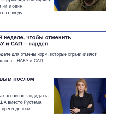
 ни в один
 по поводу
й неделе, чтобы отменить
У и САП – нардеп
деле для отмены норм, которые ограничивают
рганов – НАБУ и САП.
овым послом
ак основная кандидатка
США вместо Рустема
 претендентом.