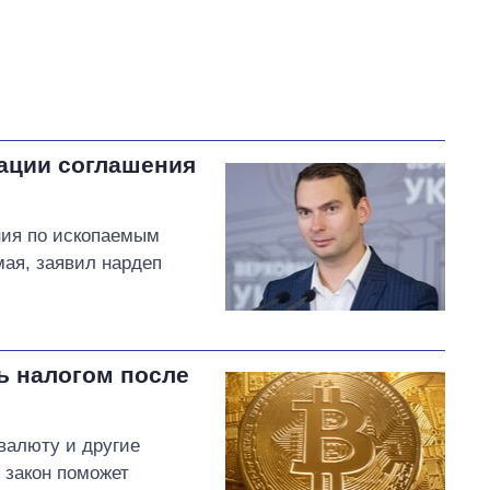
кации соглашения
ния по ископаемым
ая, заявил нардеп
ь налогом после
овалюту и другие
 закон поможет