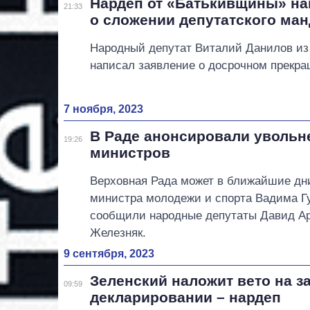
Нардеп от «Батькивщины» на
21:33
о сложении депутатского ман
Народный депутат Виталий Данилов и
написал заявление о досрочном прекр
7 ноября, 2023
В Раде анонсировали увольн
19:26
министров
Верховная Рада может в ближайшие дни
министра молодежи и спорта Вадима Г
сообщили народные депутаты Давид А
Железняк.
9 сентября, 2023
Зеленский наложит вето на за
09:59
декларировании – нардеп