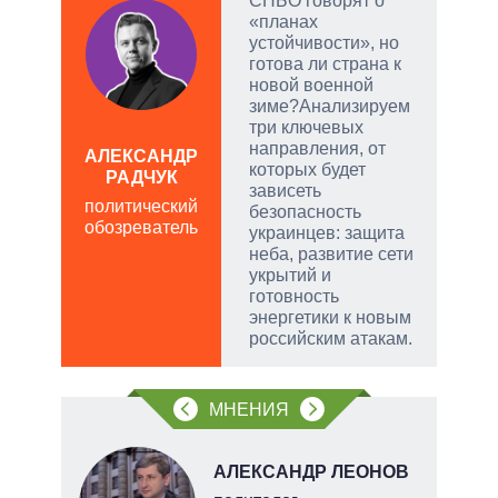
ы:
СНБО говорят о
а
«планах
е
устойчивости», но
а –
готова ли страна к
новой военной
.
зиме?Анализируем
ла
три ключевых
направления, от
АЛЕКСАНДР
, а
которых будет
РАДЧУК
Д
чаще
зависеть
ПО
политический
яжном
безопасность
обозреватель
в
украинцев: защита
обо
неба, развитие сети
укрытий и
готовность
энергетики к новым
российским атакам.
МНЕНИЯ
Н
АЛЕКСАНДР ЛЕОНОВ