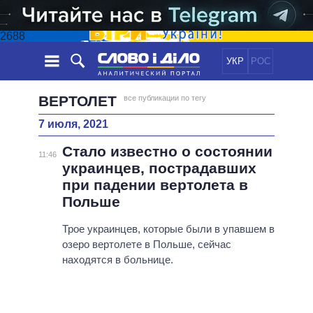
2688
УКР
РОС
НОВОСТИ
ВЕРТОЛЕТ
все публикации по тегу
7 июля, 2021
ОБЕЩАНИЯ
ЛЕНТА
ПОЛИТИКА
Стало известно о состоянии
СОБЫТИЯ
ЭКОНОМИКА
11:46
ПОЛИТИКИ
украинцев, пострадавших
СТАТЬИ
ОБЩЕСТВО
при падении вертолета в
ИНФОГРАФИКА
МНЕНИЯ
МИР
ВСЕ ПОЛИТИКИ
Польше
ОБЗОРЫ
ПРЕЗИДЕНТ И ОФИС
ВИДЕО
Трое украинцев, которые были в упавшем в
ДАЙДЖЕСТЫ
ВЕРХОВНАЯ РАДА
озеро вертолете в Польше, сейчас
ПОДДЕРЖАТЬ
КАБИНЕТ МИНИСТРОВ
находятся в больнице.
ГЛАВЫ ОБЛАДМИНИСТРАЦИЙ
СРАВНЕНИЕ ПОЛИТИКОВ
МЭРЫ