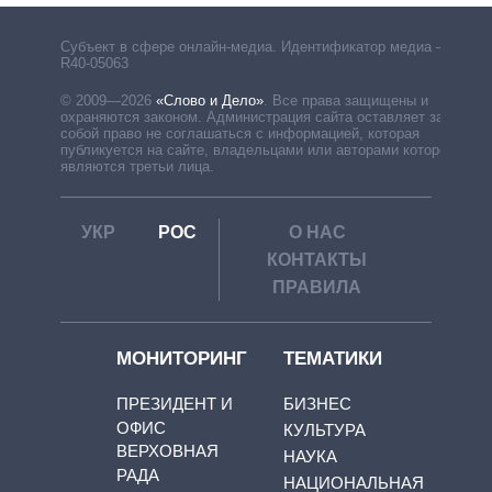
Субъект в сфере онлайн-медиа. Идентификатор медиа –
R40-05063
© 2009—2026
«Слово и Дело»
.
Все права защищены и
охраняются законом. Администрация сайта оставляет за
собой право не соглашаться с информацией, которая
публикуется на сайте, владельцами или авторами которой
являются третьи лица.
УКР
РОС
О НАС
КОНТАКТЫ
ПРАВИЛА
МОНИТОРИНГ
ТЕМАТИКИ
ПРЕЗИДЕНТ И
БИЗНЕС
ОФИС
КУЛЬТУРА
ВЕРХОВНАЯ
НАУКА
РАДА
НАЦИОНАЛЬНАЯ