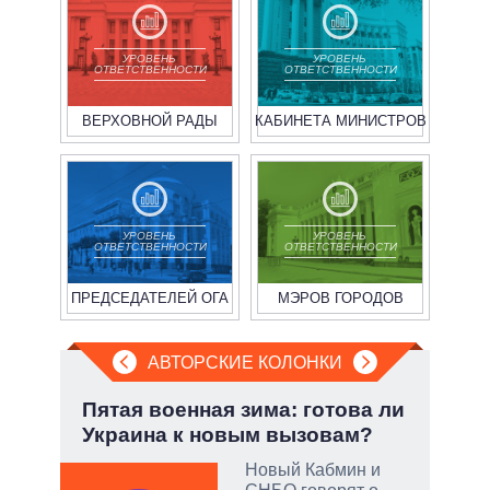
УРОВЕНЬ
УРОВЕНЬ
ОТВЕТСТВЕННОСТИ
ОТВЕТСТВЕННОСТИ
ВЕРХОВНОЙ РАДЫ
КАБИНЕТА МИНИСТРОВ
УРОВЕНЬ
УРОВЕНЬ
ОТВЕТСТВЕННОСТИ
ОТВЕТСТВЕННОСТИ
ПРЕДСЕДАТЕЛЕЙ ОГА
МЭРОВ ГОРОДОВ
АВТОРСКИЕ КОЛОНКИ
.
Пятая военная зима: готова ли
Эво
Украина к новым вызовам?
пер
Дра
Новый Кабмин и