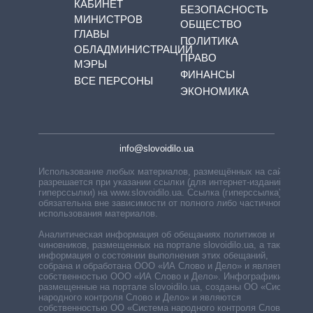
КАБИНЕТ
БЕЗОПАСНОСТЬ
МИНИСТРОВ
ОБЩЕСТВО
ГЛАВЫ
ПОЛИТИКА
ОБЛАДМИНИСТРАЦИЙ
ПРАВО
МЭРЫ
ФИНАНСЫ
ВСЕ ПЕРСОНЫ
ЭКОНОМИКА
info@slovoidilo.ua
Использование любых материалов, размещённых на сайте,
разрешается при указании ссылки (для интернет-изданий —
гиперссылки) на www.slovoidilo.ua. Ссылка (гиперссылка)
обязательна вне зависимости от полного либо частичного
использования материалов.
Аналитическая информация об обещаниях политиков и
чиновников, размещенных на портале slovoidilo.ua, а также
информация о состоянии выполнения этих обещаний,
собрана и обработана ООО «ИА Слово и Дело» и является
собственностью ООО «ИА Слово и Дело». Инфографики,
размещенные на портале slovoidilo.ua, созданы ОО «Система
народного контроля Слово и Дело» и являются
собственностью ОО «Система народного контроля Слово и