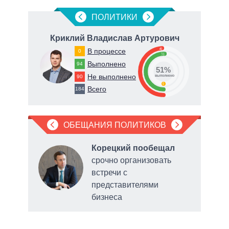
ПОЛИТИКИ
ч
Криклий Владислав Артурович
Ге
49
В процессе
0
51
Выполнено
94
51%
Не выполнено
90
о
выполнено
0
Всего
184
ОБЕЩАНИЯ ПОЛИТИКОВ
ла
Корецкий пообещал
рку
срочно организовать
встречи с
нии
представителями
бизнеса