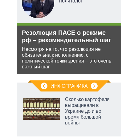
политолог
ли
Резолюция ПАСЕ о режиме
Зая
ти в
рф – рекомендательный шаг
яде
пут
Несмотря на то, что резолюция не
экс
обязательна к исполнению, с
ь с
политической точки зрения – это очень
 это
Бела
важный шаг
 для
мише
НАТО
нача
ИНФОГРАФИКА
 5
Сколько картофеля
го
выращивали в
сть
Украине до и во
ВР
время большой
войны
маги