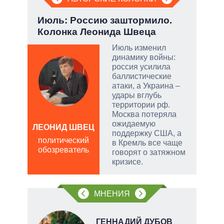
а ли
Июль: Россию заштормило.
Эво
?
Колонка Леонида Швеца
пер
Дра
 и
Июль изменил
о
динамику войны:
россия усилила
 но
баллистические
на к
атаки, а Украина –
удары вглубь
руем
территории рф.
Москва потеряла
от
ожидаемую
ЛЕОНИД ШВЕЦ
поддержку США, а
Д
политический
в Кремль все чаще
ПО
обозреватель
говорят о затяжном
в
щита
кризисе.
обо
 сети
МНЕНИЯ
овым
акам.
О
ГЕННАДИЙ ДУБОВ