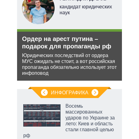
перт
кандидат юридических
наук
Ордер на арест путина –
Зая
подарок для пропаганды рф
яде
пут
Юридических последствий от ордера
экс
МУС ожидать не стоит, а вот российская
ения
пропаганда обязательно использует этот
Бела
инфоповод
ляет
мише
НАТО
нача
ИНФОГРАФИКА
 5
Восемь
го
массированных
сть
ударов по Украине за
ВР
лето: Киев и область
стали главной целью
рф
маги