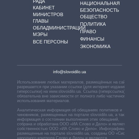
РАДА
НАЦИОНАЛЬНАЯ
КАБИНЕТ
БЕЗОПАСНОСТЬ
МИНИСТРОВ
ОБЩЕСТВО
ГЛАВЫ
ПОЛИТИКА
ОБЛАДМИНИСТРАЦИЙ
ПРАВО
МЭРЫ
ФИНАНСЫ
ВСЕ ПЕРСОНЫ
ЭКОНОМИКА
info@slovoidilo.ua
Использование любых материалов, размещённых на сайте,
разрешается при указании ссылки (для интернет-изданий —
гиперссылки) на www.slovoidilo.ua. Ссылка (гиперссылка)
обязательна вне зависимости от полного либо частичного
использования материалов.
Аналитическая информация об обещаниях политиков и
чиновников, размещенных на портале slovoidilo.ua, а также
информация о состоянии выполнения этих обещаний,
собрана и обработана ООО «ИА Слово и Дело» и является
собственностью ООО «ИА Слово и Дело». Инфографики,
размещенные на портале slovoidilo.ua, созданы ОО «Система
народного контроля Слово и Дело» и являются