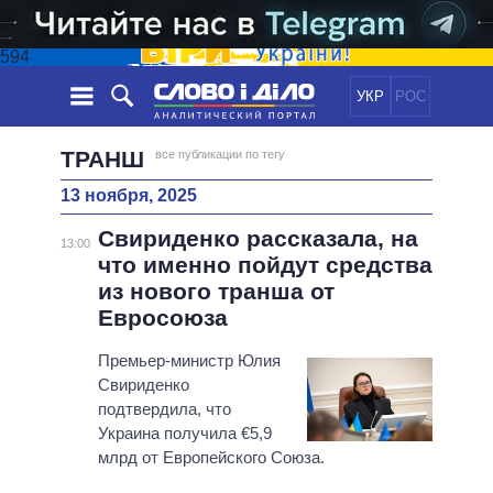
594
УКР
РОС
НОВОСТИ
ТРАНШ
все публикации по тегу
13 ноября, 2025
ОБЕЩАНИЯ
ЛЕНТА
ПОЛИТИКА
Свириденко рассказала, на
СОБЫТИЯ
ЭКОНОМИКА
13:00
ПОЛИТИКИ
что именно пойдут средства
СТАТЬИ
ОБЩЕСТВО
из нового транша от
ИНФОГРАФИКА
МНЕНИЯ
МИР
ВСЕ ПОЛИТИКИ
Евросоюза
ОБЗОРЫ
ПРЕЗИДЕНТ И ОФИС
ВИДЕО
Премьер-министр Юлия
ДАЙДЖЕСТЫ
ВЕРХОВНАЯ РАДА
Свириденко
ПОДДЕРЖАТЬ
КАБИНЕТ МИНИСТРОВ
подтвердила, что
ГЛАВЫ ОБЛАДМИНИСТРАЦИЙ
Украина получила €5,9
СРАВНЕНИЕ ПОЛИТИКОВ
млрд от Европейского Союза.
МЭРЫ