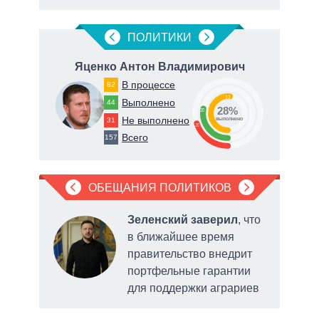
ПОЛИТИКИ
ч
Яценко Антон Владимирович
В процессе
82
52
Выполнено
44
28%
28
Не выполнено
31
о
выполнено
20
Всего
157
ОБЕЩАНИЯ ПОЛИТИКОВ
что в
Зеленский заверил
, что
даст
в ближайшее время
 суд
правительство внедрит
ения
портфельные гарантии
мани
для поддержки аграриев
утеч