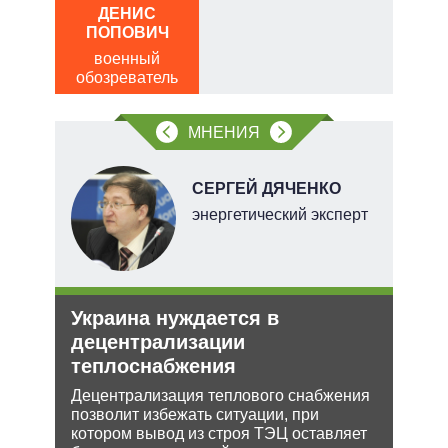
ДЕНИС
пол
ПОПОВИЧ
обо
военный
обозреватель
МНЕНИЯ
НОВ
СЕРГЕЙ ДЯЧЕНКО
энергетический эксперт
е
Украина нуждается в
Анн
аг
децентрализации
не 
теплоснабжения
НА
Децентрализация теплового снабжения
Може
ень
позволит избежать ситуации, при
анне
котором вывод из строя ТЭЦ оставляет
може