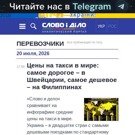
2016
УКР
РОС
НОВОСТИ
ПЕРЕВОЗЧИКИ
все публикации по тегу
20 июля, 2026
ОБЕЩАНИЯ
ЛЕНТА
ПОЛИТИКА
Цены на такси в мире:
СОБЫТИЯ
ЭКОНОМИКА
17:56
ПОЛИТИКИ
самое дорогое – в
СТАТЬИ
ОБЩЕСТВО
Швейцарии, самое дешевое
ИНФОГРАФИКА
МНЕНИЯ
МИР
ВСЕ ПОЛИТИКИ
– на Филиппинах
ОБЗОРЫ
ПРЕЗИДЕНТ И ОФИС
ВИДЕО
«Слово и дело»
ДАЙДЖЕСТЫ
ВЕРХОВНАЯ РАДА
сравнивает на
ПОДДЕРЖАТЬ
КАБИНЕТ МИНИСТРОВ
инфографике средние
ГЛАВЫ ОБЛАДМИНИСТРАЦИЙ
цены на такси в мире.
СРАВНЕНИЕ ПОЛИТИКОВ
Украина – в двадцатке стран с самыми
МЭРЫ
дешевыми поездками по стандартному