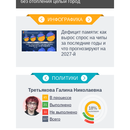
без отопления целый город
попы
ИНФОГРАФИКА
еля
Дефицит памяти: как
вырос спрос на чипы
за последние годы и
что прогнозируют на
2027-й
маги
ПОЛИТИКИ
ч
Третьякова Галина Николаевна
В процессе
85
Выполнено
21
18%
73
Не выполнено
78
11
о
выполнено
18
Всего
117
9