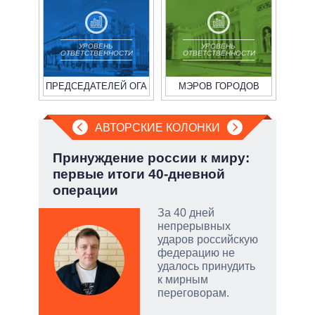
УРОВЕНЬ
УРОВЕНЬ
ОТВЕТСТВЕННОСТИ
ОТВЕТСТВЕННОСТИ
ПРЕДСЕДАТЕЛЕЙ ОГА
МЭРОВ ГОРОДОВ
АВТОРСКИЕ КОЛОНКИ
:
Принуждение россии к миру:
Зел
первые итоги 40-дневной
Кол
операции
тый
За 40 дней
непрерывных
ударов российскую
чатые
федерацию не
ем
удалось принудить
к мирным
переговорам.
а
ЛЕО