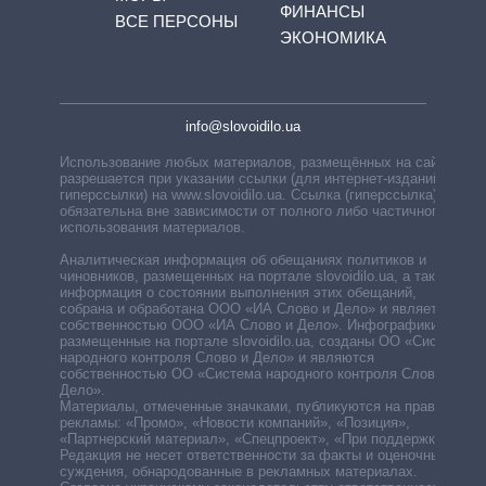
ФИНАНСЫ
ВСЕ ПЕРСОНЫ
ЭКОНОМИКА
info@slovoidilo.ua
Использование любых материалов, размещённых на сайте,
разрешается при указании ссылки (для интернет-изданий —
гиперссылки) на www.slovoidilo.ua. Ссылка (гиперссылка)
обязательна вне зависимости от полного либо частичного
использования материалов.
Аналитическая информация об обещаниях политиков и
чиновников, размещенных на портале slovoidilo.ua, а также
информация о состоянии выполнения этих обещаний,
собрана и обработана ООО «ИА Слово и Дело» и является
собственностью ООО «ИА Слово и Дело». Инфографики,
размещенные на портале slovoidilo.ua, созданы ОО «Система
народного контроля Слово и Дело» и являются
собственностью ОО «Система народного контроля Слово и
Дело».
Материалы, отмеченные значками, публикуются на правах
рекламы: «Промо», «Новости компаний», «Позиция»,
«Партнерский материал», «Спецпроект», «При поддержке».
Редакция не несет ответственности за факты и оценочные
суждения, обнародованные в рекламных материалах.