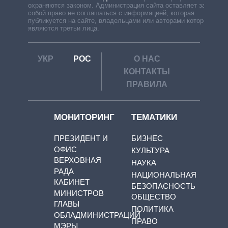
охраняются законом. Администрация сайта оставляет за
собой право не соглашаться с информацией, которая
публикуется на сайте, владельцами или авторами которой
являются третьи лица.
УКР
РОС
О НАС
КОНТАКТЫ
ПРАВИЛА
МОНИТОРИНГ
ТЕМАТИКИ
ПРЕЗИДЕНТ И
БИЗНЕС
ОФИС
КУЛЬТУРА
ВЕРХОВНАЯ
НАУКА
РАДА
НАЦИОНАЛЬНАЯ
КАБИНЕТ
БЕЗОПАСНОСТЬ
МИНИСТРОВ
ОБЩЕСТВО
ГЛАВЫ
ПОЛИТИКА
ОБЛАДМИНИСТРАЦИЙ
ПРАВО
МЭРЫ