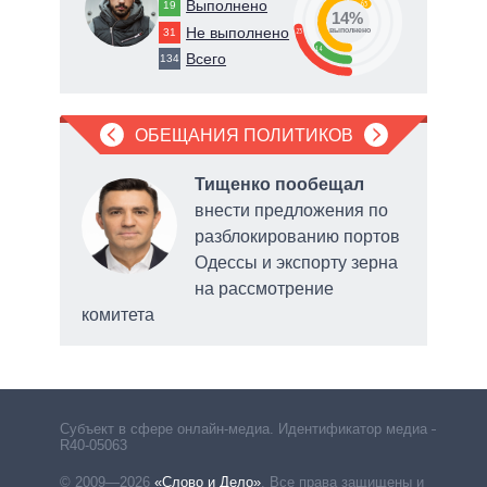
Выполнено
19
63
14%
Не выполнено
31
23
о
выполнено
14
Всего
134
ОБЕЩАНИЯ ПОЛИТИКОВ
ал
Тищенко пообещал
ое
внести предложения по
ее
разблокированию портов
Одессы и экспорту зерна
на рассмотрение
я
комитета
Субъект в сфере онлайн-медиа. Идентификатор медиа –
R40-05063
© 2009—2026
«Слово и Дело»
.
Все права защищены и