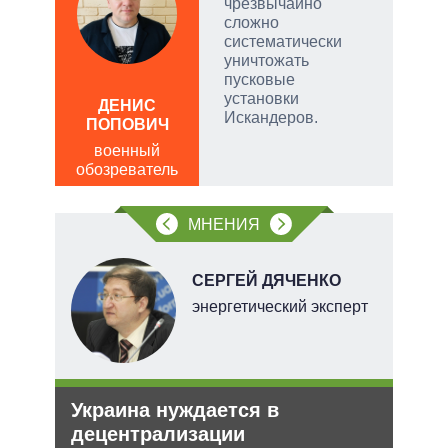
и
чрезвычайно
сложно
систематически
уничтожать
?
пусковые
АЛ
установки
Р
ДЕНИС
Искандеров.
ПОПОВИЧ
пол
обо
военный
 их
обозреватель
иты,
орые
МНЕНИЯ
».
СЕРГЕЙ ДЯЧЕНКО
тель
энергетический эксперт
и
Украина нуждается в
Зая
О и
децентрализации
яде