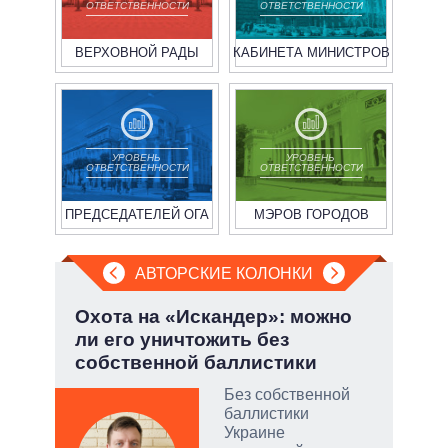
ОТВЕТСТВЕННОСТИ
ОТВЕТСТВЕННОСТИ
ВЕРХОВНОЙ РАДЫ
КАБИНЕТА МИНИСТРОВ
УРОВЕНЬ
УРОВЕНЬ
ОТВЕТСТВЕННОСТИ
ОТВЕТСТВЕННОСТИ
ПРЕДСЕДАТЕЛЕЙ ОГА
МЭРОВ ГОРОДОВ
АВТОРСКИЕ КОЛОНКИ
Охота на «Искандер»: можно
Пят
вто
ли его уничтожить без
Укр
собственной баллистики
Без собственной
баллистики
Украине