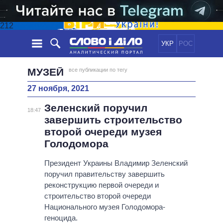
212
УКР
РОС
НОВОСТИ
МУЗЕЙ
все публикации по тегу
27 ноября, 2021
ОБЕЩАНИЯ
ЛЕНТА
ПОЛИТИКА
Зеленский поручил
СОБЫТИЯ
ЭКОНОМИКА
18:47
ПОЛИТИКИ
завершить строительство
СТАТЬИ
ОБЩЕСТВО
второй очереди музея
ИНФОГРАФИКА
МНЕНИЯ
МИР
ВСЕ ПОЛИТИКИ
Голодомора
ОБЗОРЫ
ПРЕЗИДЕНТ И ОФИС
ВИДЕО
Президент Украины Владимир Зеленский
ДАЙДЖЕСТЫ
ВЕРХОВНАЯ РАДА
поручил правительству завершить
ПОДДЕРЖАТЬ
КАБИНЕТ МИНИСТРОВ
реконструкцию первой очереди и
ГЛАВЫ ОБЛАДМИНИСТРАЦИЙ
строительство второй очереди
СРАВНЕНИЕ ПОЛИТИКОВ
Национального музея Голодомора-
МЭРЫ
геноцида.