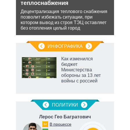
теплоснабжения
пут
экс
ии на
Децентрализация теплового снабжения
 по
позволит избежать ситуации, при
Бела
котором вывод из строя ТЭЦ оставляет
мише
без отопления целый город
НАТО
нача
ИНФОГРАФИКА
г
Как изменился
а 10
бюджет
Министерства
обороны за 13 лет
войны с россией
чино
ПОЛИТИКИ
евич
Лерос Гео Багратович
В процессе
84