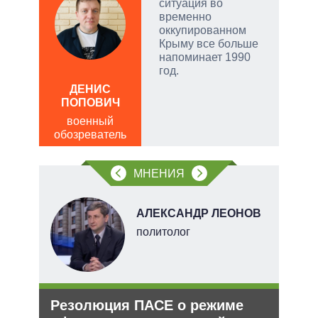
ситуация во
чатые
временно
ем
оккупированном
Крыму все больше
напоминает 1990
а
год.
ЛЕО
ДЕНИС
пол
ПОПОВИЧ
обо
военный
обозреватель
МНЕНИЯ
В
АЛЕКСАНДР ЛЕОНОВ
ких
политолог
Резолюция ПАСЕ о режиме
Анн