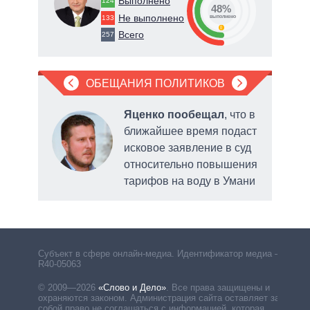
Выполнено
124
48%
Не выполнено
133
о
выполнено
0
Всего
257
ОБЕЩАНИЯ ПОЛИТИКОВ
Яценко пообещал
, что в
 по
ближайшее время подаст
ртов
исковое заявление в суд
ерна
относительно повышения
тарифов на воду в Умани
обс
сис
Субъект в сфере онлайн-медиа. Идентификатор медиа –
R40-05063
© 2009—2026
«Слово и Дело»
.
Все права защищены и
охраняются законом. Администрация сайта оставляет за
собой право не соглашаться с информацией, которая