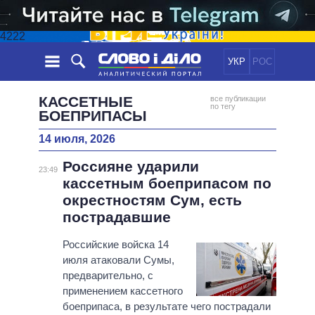
4222
УКР
РОС
НОВОСТИ
КАССЕТНЫЕ
все публикации
по тегу
БОЕПРИПАСЫ
ОБЕЩАНИЯ
ЛЕНТА
ПОЛИТИКА
14 июля, 2026
СОБЫТИЯ
ЭКОНОМИКА
ПОЛИТИКИ
Россияне ударили
23:49
СТАТЬИ
ОБЩЕСТВО
кассетным боеприпасом по
ИНФОГРАФИКА
МНЕНИЯ
МИР
ВСЕ ПОЛИТИКИ
окрестностям Сум, есть
ОБЗОРЫ
ПРЕЗИДЕНТ И ОФИС
пострадавшие
ВИДЕО
ДАЙДЖЕСТЫ
ВЕРХОВНАЯ РАДА
Российские войска 14
ПОДДЕРЖАТЬ
КАБИНЕТ МИНИСТРОВ
июля атаковали Сумы,
ГЛАВЫ ОБЛАДМИНИСТРАЦИЙ
предварительно, с
СРАВНЕНИЕ ПОЛИТИКОВ
применением кассетного
МЭРЫ
боеприпаса, в результате чего пострадали