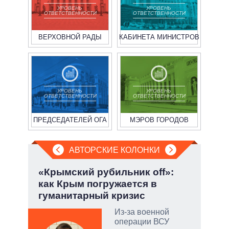
УРОВЕНЬ
УРОВЕНЬ
ОТВЕТСТВЕННОСТИ
ОТВЕТСТВЕННОСТИ
ВЕРХОВНОЙ РАДЫ
КАБИНЕТА МИНИСТРОВ
УРОВЕНЬ
УРОВЕНЬ
ОТВЕТСТВЕННОСТИ
ОТВЕТСТВЕННОСТИ
ПРЕДСЕДАТЕЛЕЙ ОГА
МЭРОВ ГОРОДОВ
АВТОРСКИЕ КОЛОНКИ
:
«Крымский рубильник off»:
Зел
как Крым погружается в
Кол
гуманитарный кризис
тый
Из-за военной
операции ВСУ