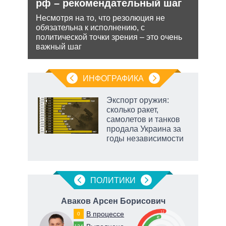
рф
рф – рекомендательный шаг
не 
НА
ра
Несмотря на то, что резолюция не
йская
обязательна к исполнению, с
Може
 этот
политической точки зрения – это очень
анне
важный шаг
може
попы
ИНФОГРАФИКА
Экспорт оружия:
сколько ракет,
не за
самолетов и танков
асть
продала Украина за
елью
годы независимости
ПОЛИТИКИ
ич
Аваков Арсен Борисович
Ст
52
В процессе
0
48
67