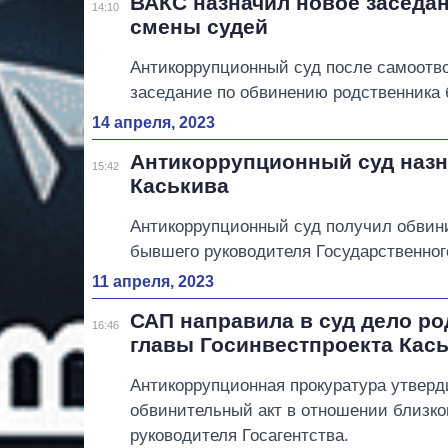
ВАКС назначил новое заседан
14:10
смены судей
Антикоррупционный суд после самоотво
заседание по обвинению родственника 
14 апреля, 2023
Антикоррупционный суд назн
15:42
Каськива
Антикоррупционный суд получил обвини
бывшего руководителя Государственного
11 апреля, 2023
САП направила в суд дело ро
16:46
главы Госинвестпроекта Кас
Антикоррупционная прокуратура утверд
обвинительный акт в отношении близког
руководителя Госагентства.