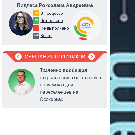
Пидласа Роксолана Андреевна
Разумк
В процессе
76
Выполнено
25
23%
71
Не выполнено
23
7
выполнено
Всего
108
6
ОБЕЩАНИЯ ПОЛИТИКОВ
Ткаченко пообещал
открыть новую бесплатную
прачечную для
переселенцев на
Осокорках