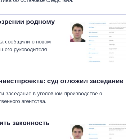
тива об остановке следствия.
озрении родному
ка сообщили о новом
вшего руководителя
вестпроекта: суд отложил заседание
ти заседание в уголовном производстве о
венного агентства.
ить законность