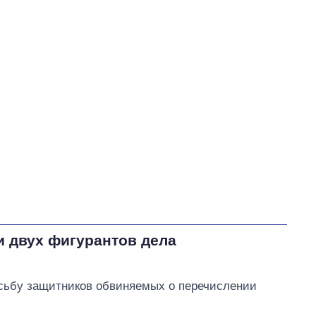
Порошенко Петр Алексеевич
В процессе
64
41
45
Выполнено
193
45%
Не выполнено
176
выполнено
14
Всего
433
Яценко пообещал
обратиться в
правоохранительные
органы из-за возможного
хищения средств,
и двух фигурантов дела
выделенных на создание бренда Умани
сьбу защитников обвиняемых о перечислении