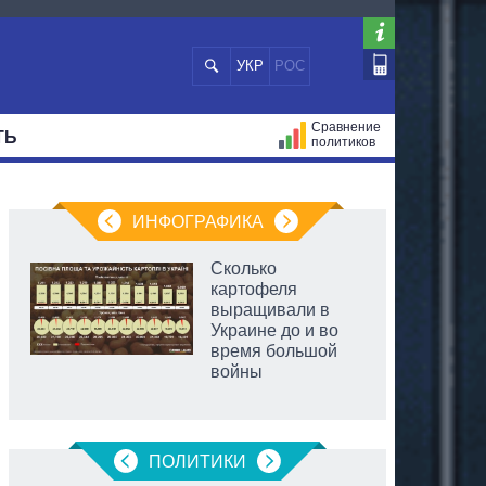
УКР
РОС
Сравнение
ТЬ
политиков
СТРАЦИЙ
МЭРЫ
ВСЕ ПЕРСОНЫ
ИНФОГРАФИКА
Сколько
картофеля
выращивали в
Украине до и во
время большой
войны
аспирант
ПОЛИТИКИ