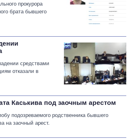
льного прокурора
ного брата бывшего
адении
а
ладении средствами
циям отказали в
ата Каськива под заочным арестом
лобу подозреваемого родственника бывшего
ва на заочный арест.