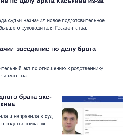
ие по делу брата Каськива из-за
да судьи назначил новое подготовительное
бывшего руководителя Госагентства.
ачил заседание по делу брата
тельный акт по отношению к родственнику
 агентства.
дного брата экс-
ькива
ила и направила в суд
о родственника экс-