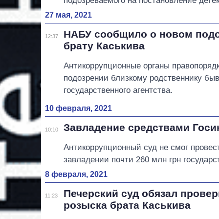
подозреваемого на постановление детек
27 мая, 2021
НАБУ сообщило о новом под
12:37
брату Каськива
Антикоррупционные органы правопоряд
подозрении близкому родственнику бы
государственного агентства.
10 февраля, 2021
Завладение средствами Госин
10:10
Антикоррупционный суд не смог провес
завладении почти 260 млн грн государст
8 февраля, 2021
Печерский суд обязал провер
11:23
розыска брата Каськива