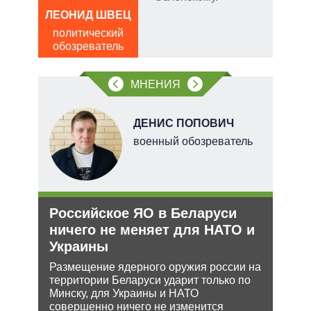
ЛЕОНИД ШВЕЦ
Д
политический
ПО
обозреватель
в
обо
МНЕНИЯ
В
ДЕНИС ПОПОВИЧ
ких
военный обозреватель
Российское ЯО в Беларуси
Анн
рф
ничего не меняет для НАТО и
не 
Украины
НА
ра
йская
Размещение ядерного оружия россии на
Може
 этот
территории Беларуси ударит только по
анне
Минску, для Украины и НАТО
може
совершенно ничего не изменится
попы