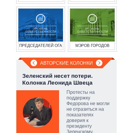
УРОВЕНЬ
УРОВЕНЬ
ОТВЕТСТВЕННОСТИ
ОТВЕТСТВЕННОСТИ
ПРЕДСЕДАТЕЛЕЙ ОГА
МЭРОВ ГОРОДОВ
АВТОРСКИЕ КОЛОНКИ
но
Зеленский несет потери.
Эво
Колонка Леонида Швеца
пер
Дра
Протесты на
поддержку
ой
Федорова не могли
не отразиться на
показателях
доверия к
президенту
и
Зеленскому.