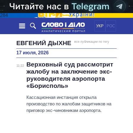
284
УКР
РОС
НОВОСТИ
ЕВГЕНИЙ ДЫХНЕ
все публикации по тегу
17 июля, 2026
ОБЕЩАНИЯ
ЛЕНТА
ПОЛИТИКА
Верховный суд рассмотрит
СОБЫТИЯ
ЭКОНОМИКА
11:22
ПОЛИТИКИ
жалобу на заключение экс-
СТАТЬИ
ОБЩЕСТВО
руководителя аэропорта
ИНФОГРАФИКА
МНЕНИЯ
МИР
ВСЕ ПОЛИТИКИ
«Борисполь»
ОБЗОРЫ
ПРЕЗИДЕНТ И ОФИС
ВИДЕО
Кассационная инстанция открыла
ДАЙДЖЕСТЫ
ВЕРХОВНАЯ РАДА
производство по жалобам защитников на
ПОДДЕРЖАТЬ
КАБИНЕТ МИНИСТРОВ
приговор экс-чиновникам аэропорта.
ГЛАВЫ ОБЛАДМИНИСТРАЦИЙ
СРАВНЕНИЕ ПОЛИТИКОВ
МЭРЫ