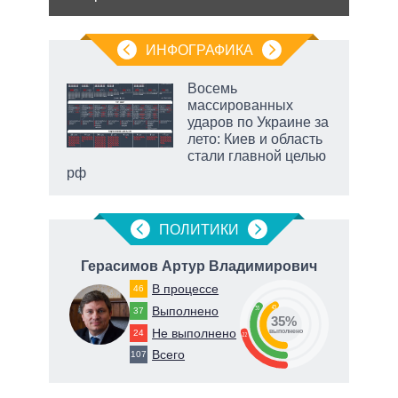
ИНФОГРАФИКА
еля
Восемь
массированных
ударов по Украине за
лето: Киев и область
стали главной целью
рф
ПОЛИТИКИ
Герасимов Артур Владимирович
В процессе
46
43
Выполнено
35
37
35%
Не выполнено
24
о
выполнено
22
Всего
107