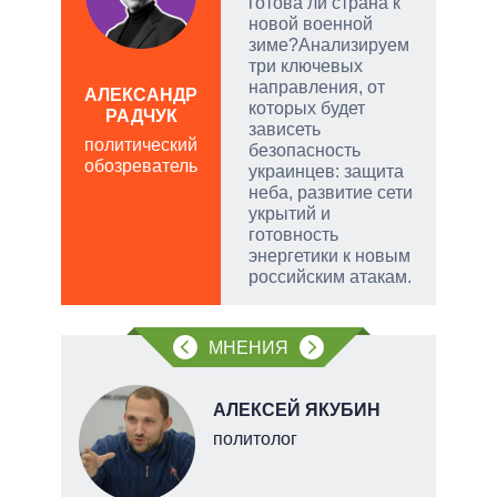
готова ли страна к
новой военной
зиме?Анализируем
три ключевых
направления, от
АЛЕКСАНДР
которых будет
РАДЧУК
Д
зависеть
ПО
политический
безопасность
обозреватель
в
украинцев: защита
обо
неба, развитие сети
укрытий и
готовность
энергетики к новым
российским атакам.
МНЕНИЯ
О
АЛЕКСЕЙ ЯКУБИН
перт
политолог