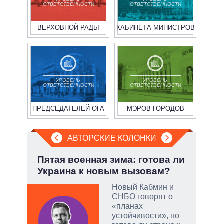
ОТВЕТСТВЕННОСТИ
ОТВЕТСТВЕННОСТИ
ВЕРХОВНОЙ РАДЫ
КАБИНЕТА МИНИСТРОВ
УРОВЕНЬ
УРОВЕНЬ
ОТВЕТСТВЕННОСТИ
ОТВЕТСТВЕННОСТИ
ПРЕДСЕДАТЕЛЕЙ ОГА
МЭРОВ ГОРОДОВ
АВТОРСКИЕ КОЛОНКИ
Пятая военная зима: готова ли
Эво
Украина к новым вызовам?
пер
Дра
Новый Кабмин и
СНБО говорят о
огли
«планах
на
устойчивости», но