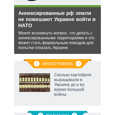
Аннексированные рф земли
Зая
не помешают Украине войти в
яде
НАТО
пут
экс
ения
Может возникнуть вопрос, что делать с
аннексированными территориями и это
Бела
ляет
может стать формальным поводом для
мише
попытки отказать Украине
НАТО
нача
ИНФОГРАФИКА
 как
Сколько картофеля
чипы
выращивали в
ды и
Украине до и во
т на
время большой
войны