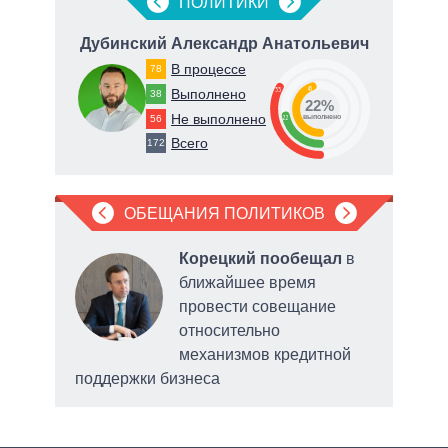
ПОЛИТИКИ
вич
Дубинский Александр Анатольевич
В процессе
78
45
33
Выполнено
38
22%
Не выполнено
56
22
о
выполнено
Всего
172
ОБЕЩАНИЯ ПОЛИТИКОВ
Корецкий пообещал
в
ближайшее время
е
провести совещание
ного
относительно
механизмов кредитной
Умани
поддержки бизнеса