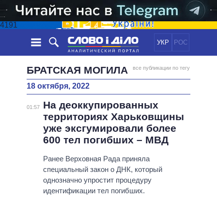
4191
УКР
РОС
НОВОСТИ
БРАТСКАЯ МОГИЛА
все публикации по тегу
18 октября, 2022
ОБЕЩАНИЯ
ЛЕНТА
ПОЛИТИКА
На деоккупированных
СОБЫТИЯ
ЭКОНОМИКА
01:57
ПОЛИТИКИ
территориях Харьковщины
СТАТЬИ
ОБЩЕСТВО
уже эксгумировали более
ИНФОГРАФИКА
МНЕНИЯ
МИР
ВСЕ ПОЛИТИКИ
600 тел погибших – МВД
ОБЗОРЫ
ПРЕЗИДЕНТ И ОФИС
ВИДЕО
Ранее Верховная Рада приняла
ДАЙДЖЕСТЫ
ВЕРХОВНАЯ РАДА
специальный закон о ДНК, который
ПОДДЕРЖАТЬ
КАБИНЕТ МИНИСТРОВ
однозначно упростит процедуру
ГЛАВЫ ОБЛАДМИНИСТРАЦИЙ
идентификации тел погибших.
СРАВНЕНИЕ ПОЛИТИКОВ
МЭРЫ