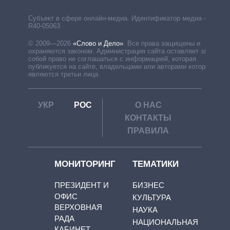
Субъект в сфере онлайн-медиа. Идентификатор медиа –
R40-05063
© 2009—2026
«Слово и Дело»
.
Все права защищены и
охраняются законом. Администрация сайта оставляет за
собой право не соглашаться с информацией, которая
публикуется на сайте, владельцами или авторами которой
являются третьи лица.
УКР
РОС
О НАС
КОНТАКТЫ
ПРАВИЛА
МОНИТОРИНГ
ТЕМАТИКИ
ПРЕЗИДЕНТ И
БИЗНЕС
ОФИС
КУЛЬТУРА
ВЕРХОВНАЯ
НАУКА
РАДА
НАЦИОНАЛЬНАЯ
КАБИНЕТ